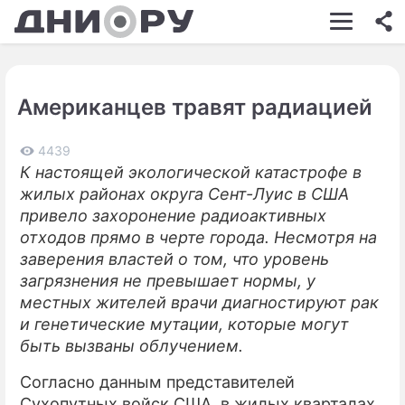
ШОУ-БИЗНЕС
АВТО
Американцев травят радиацией
КИНО
НЕДВИЖИМОСТЬ
4439
К настоящей экологической катастрофе в
ЗДОРОВЬЕ
жилых районах округа Сент-Луис в США
привело захоронение радиоактивных
ЭКОНОМИКА
отходов прямо в черте города. Несмотря на
заверения властей о том, что уровень
ПРОИСШЕСТВИЯ
загрязнения не превышает нормы, у
СОННИК
местных жителей врачи диагностируют рак
и генетические мутации, которые могут
СТИЛЬ ЖИЗНИ
быть вызваны облучением.
СЕРИАЛЫ
Согласно данным представителей
Сухопутных войск США, в жилых кварталах
ИГРЫ