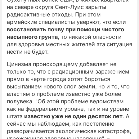
на севере округа Сент-Луис зарыты
ПРЕСС-РЕЛИЗЫ
радиоактивные отходы. При этом
армейские специалисты уверяют, что если
О ПРОЕКТЕ
восстановить почву при помощи чистого
насыпного грунта
, то никакой опасности
для здоровья местных жителей эта ситуация
нести не будет.
Цинизма происходящему добавляет не
только то, что с радиационным заражением
прямо в черте города хотят бороться
высыпанием нового слоя земли, но и то, что
властям о проблеме известно уже более
полувека. "Об этой проблеме ведомствам
как на федеральном уровне, так и на уровне
штата
известно уже не один десяток лет
. А
сейчас мы наблюдаем, как постепенно
разворачивается экологическая катастрофа,
угрожающая здоровью населения", –