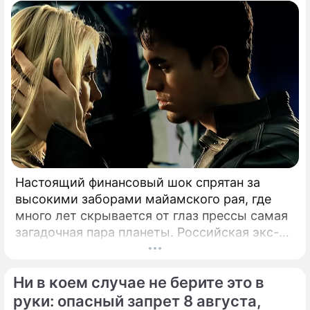
Настоящий финансовый шок спрятан за
высокими заборами майамского рая, где
много лет скрывается от глаз прессы самая
загадочная пара планеты. Российская экс-
теннисистка Анна Курникова и испанский
поп-идол Энрике Иглесиас уже больше
Ни в коем случае не берите это в
двадцати лет удерживают статус одной из
самых закрытых и непубличных пар
руки: опасный запрет 8 августа,