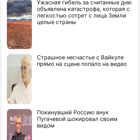
Ужасная гибель за считанные дни:
По теме
объявлена катастрофа, которая с
легкостью сотрет с лица Земли
Продолжение: У Рязанова
целые страны
двусторонняя пневмония
Москвичи напомнили США о жертвах
Страшное несчастье с Вайкуле
Хиросимы
прямо на сцене попало на видео
В белорусских грибах и ягодах нашли
радиацию
Радиация разлетается из Чернобыля
Покинувший Россию внук
Радиация с "Фукусимы" накрыла Канаду
Пугачевой шокировал своим
видом
Сюжеты
Здоровье