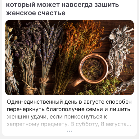
мирового шоу-бизнеса.
который может навсегда зашить
женское счастье
Один-единственный день в августе способен
перечеркнуть благополучие семьи и лишить
женщин удачи, если прикоснуться к
запретному предмету. В субботу, 8 августа,
православная церковь молитвенно чтит
память святых священномучеников