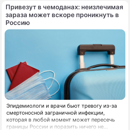
Привезут в чемоданах: неизлечимая
Ермолая, Ермиппа и Ермократа, иереев
Никомидийских.
зараза может вскоре проникнуть в
Россию
Эпидемиологи и врачи бьют тревогу из-за
смертоносной заграничной инфекции,
которая в любой момент может пересечь
границы России и поразить ничего не