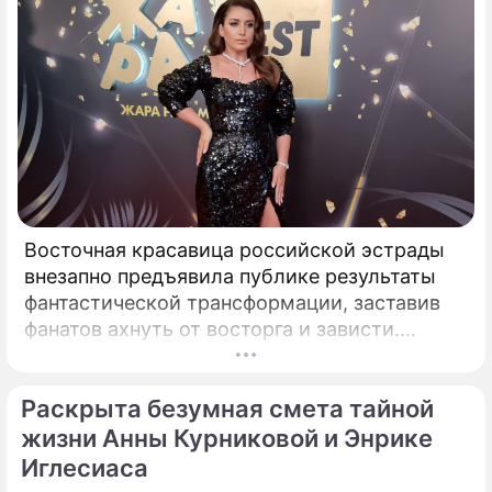
Восточная красавица российской эстрады
внезапно предъявила публике результаты
фантастической трансформации, заставив
фанатов ахнуть от восторга и зависти.
Знаменитая певица Жасмин всегда
славилась аппетитными восточными
Раскрыта безумная смета тайной
формами, однако ее свежие снимки
спровоцировали настоящую бурю в Сети.
жизни Анны Курниковой и Энрике
Иглесиаса