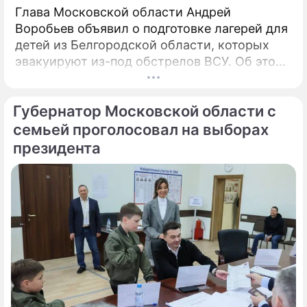
Глава Московской области Андрей
Воробьев объявил о подготовке лагерей для
детей из Белгородской области, которых
эвакуируют из-под обстрелов ВСУ. Об этом
говорится в сообщении, распространенном
пресс-службой правительства
Губернатор Московской области с
Подмосковья. «Мы не можем оставаться в
стороне.
семьей проголосовал на выборах
президента