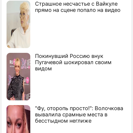
Страшное несчастье с Вайкуле
В Подмосковье столкнулись автобусы
прямо на сцене попало на видео
Пьяный водитель снес автобусную
остановку
Голый американец захватил автобус с
детьми
Покинувший Россию внук
Пугачевой шокировал своим
Сюжеты
видом
Опасные дороги
"Фу, оторопь просто!": Волочкова
вывалила срамные места в
бесстыдном неглиже