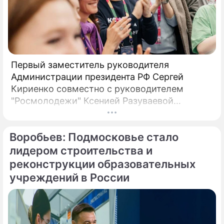
Первый заместитель руководителя
Администрации президента РФ Сергей
Кириенко совместно с руководителем
"Росмолодежи" Ксенией Разуваевой
посмотрел экспозицию Московской области
на Всемирном фестивале молодежи,
Воробьев: Подмосковье стало
который проходит в первую неделю марта
на федеральной территории "Сириус" в Сочи
лидером строительства и
при поддержке нацпроекта "Образование".
реконструкции образовательных
Об этом говорится в сообщении,
учреждений в России
распространенном пресс-службой
правительства Подмосковья. Отмечается,
что на стенде региона Кириенко и Разуваева
исполнили народную песню «Белла, Чао!» в