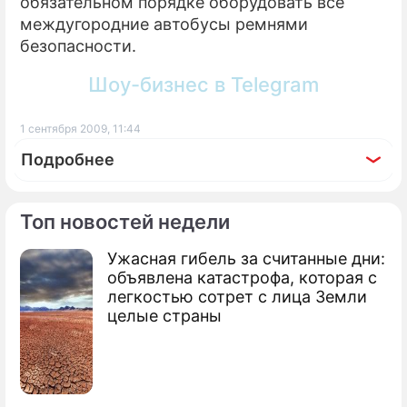
обязательном порядке оборудовать все
междугородние автобусы ремнями
безопасности.
Шоу-бизнес в Telegram
1 сентября 2009, 11:44
Подробнее
Топ новостей недели
Ужасная гибель за считанные дни:
По теме
объявлена катастрофа, которая с
легкостью сотрет с лица Земли
Продолжение: В Москве
целые страны
столкнулись четыре машины