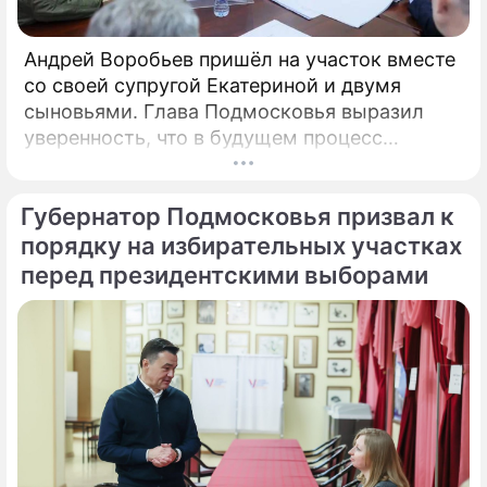
Андрей Воробьев пришёл на участок вместе
со своей супругой Екатериной и двумя
сыновьями. Глава Подмосковья выразил
уверенность, что в будущем процесс
голосования продолжит
цифровизироваться. Об этом сообщили в
Губернатор Подмосковья призвал к
пресс-службе правительства региона.
«Выборы — это всегда важно.
порядку на избирательных участках
перед президентскими выборами