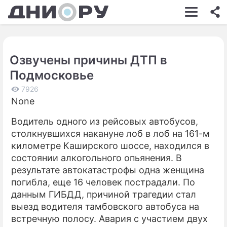
ШОУ-БИЗНЕС
АВТО
Озвучены причины ДТП в
КИНО
Подмосковье
НЕДВИЖИМОСТЬ
7926
None
ЗДОРОВЬЕ
Водитель одного из рейсовых автобусов,
ЭКОНОМИКА
столкнувшихся накануне лоб в лоб на 161-м
ПРОИСШЕСТВИЯ
километре Каширского шоссе, находился в
состоянии алкогольного опьянения. В
СОННИК
результате автокатастрофы одна женщина
погибла, еще 16 человек пострадали. По
СТИЛЬ ЖИЗНИ
данным ГИБДД, причиной трагедии стал
СЕРИАЛЫ
выезд водителя тамбовского автобуса на
встречную полосу. Авария с участием двух
ИГРЫ