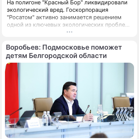
На полигоне "Красный Бор" ликвидировали
экологический вред. Госкорпорация
"Росатом" активно занимается решением
одной из ключевых экологических проблем
в Ленинградской области – ликвидацией
накопленного вреда на полигоне токсичных
Воробьев: Подмосковье поможет
промышленных отходов "Красный Бор".
детям Белгородской области