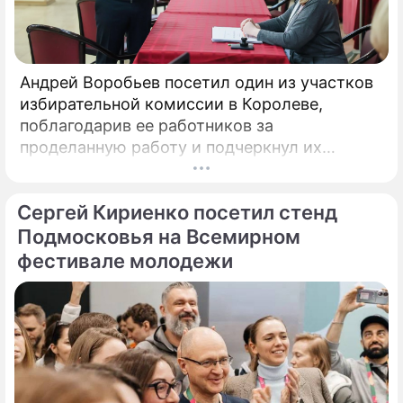
Андрей Воробьев посетил один из участков
избирательной комиссии в Королеве,
поблагодарив ее работников за
проделанную работу и подчеркнул их
опытность в организации и проведении
голосований на выборах. Об этом сообщили
Сергей Кириенко посетил стенд
в пресс-службе правительства
Подмосковья. «Свыше 36 тыс.
Подмосковья на Всемирном
фестивале молодежи