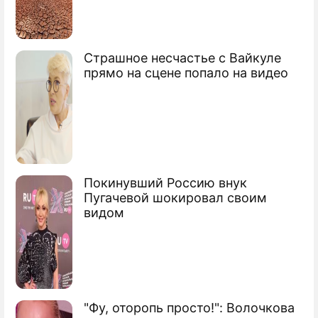
Страшное несчастье с Вайкуле
Российские туристы ранены на Украине
прямо на сцене попало на видео
Российские студенты попали в ДТП в
Крыму
Россияне попали в Крыму в ДТП
Покинувший Россию внук
Сюжеты
Пугачевой шокировал своим
Опасные дороги
видом
"Фу, оторопь просто!": Волочкова