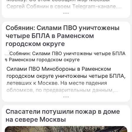
Сергей Собянин в своем Telegram-канале.
БПЛА уничтожены в городских округах
Раменское, Домодедово и Коломна.
Собянин: Силами ПВО уничтожены
четыре БПЛА в Раменском
городском округе
Силами ПВО Минобороны в Раменском
городском округе уничтожены четыре БПЛА,
летевших к Москве. На месте падения
обломков, по предварительным данным,
разрушений и пострадавших нет. На месте
работают специалисты экстренных служб.
Спасатели потушили пожар в доме
на севере Москвы