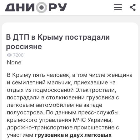
ШОУ-БИЗНЕС
АВТО
В ДТП в Крыму пострадали
КИНО
россияне
НЕДВИЖИМОСТЬ
7208
None
ЗДОРОВЬЕ
В Крыму пять человек, в том числе женщина
ЭКОНОМИКА
и семилетний мальчик, приехавшие на
ПРОИСШЕСТВИЯ
отдых из подмосковной Электростали,
пострадали в столкновении грузовика с
СОННИК
легковым автомобилем на западе
полуострова. По данным пресс-службы
СТИЛЬ ЖИЗНИ
крымского управления МЧС Украины,
СЕРИАЛЫ
дорожно-транспортное происшествие с
участием
грузовика и двух легковых
ИГРЫ