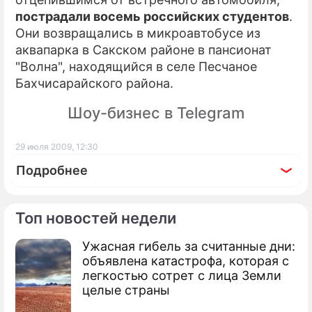
пострадали восемь российских студентов
.
Они возвращались в микроавтобусе из
аквапарка в Сакском районе в пансионат
"Волна", находящийся в селе Песчаное
Бахчисарайского района.
Шоу-бизнес в Telegram
29 июля 2009, 12:30
Подробнее
Топ новостей недели
Ужасная гибель за считанные дни:
По теме
объявлена катастрофа, которая с
легкостью сотрет с лица Земли
Продолжение: Под Москвой
целые страны
машина сбила школьниц