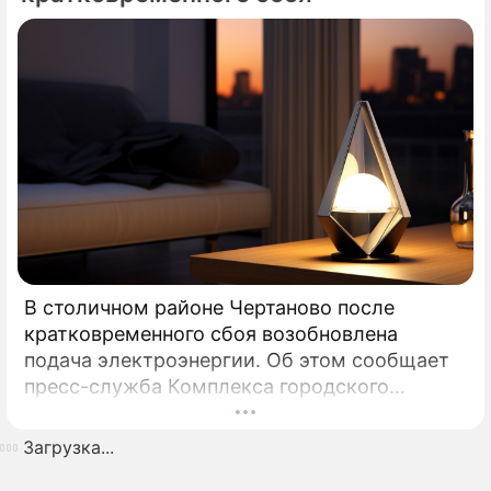
В столичном районе Чертаново после
кратковременного сбоя возобновлена
подача электроэнергии. Об этом сообщает
пресс-служба Комплекса городского
хозяйства Москвы. Информация о том, что
энергоснабжение в Чертанове
Загрузка...
осуществляется в штатном режиме,