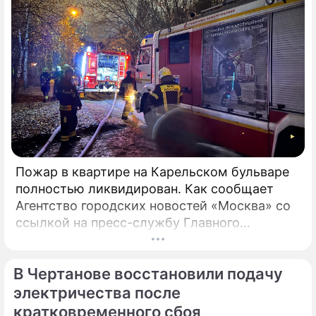
Пожар в квартире на Карельском бульваре
полностью ликвидирован. Как сообщает
Агентство городских новостей «Москва» со
ссылкой на пресс-службу Главного
управления МЧС России по столице,
возгорание в квартире было ликвидировано.
В Чертанове восстановили подачу
электричества после
кратковременного сбоя