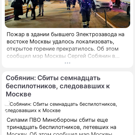
Пожар в здании бывшего Электрозавода на
востоке Москвы удалось локализовать,
открытое горение прекратилось. Об этом
сообщил мэр Москвы Сергей Собянин в
своем Telegram-канале. По его словам, в
настоящий момент силами МЧС
Собянин: Сбиты семнадцать
предпринимаются все меры по ликвидации
пожара.
беспилотников, следовавших к
Москве
Силами ПВО Минобороны сбиты еще
тринадцать беспилотников, летевших на
Москву. Об этом сообщил мэр Москвы