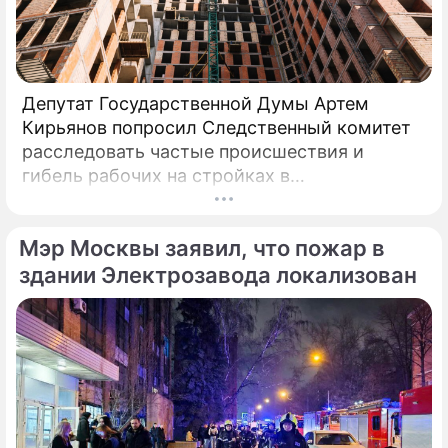
Депутат Государственной Думы Артем
Кирьянов попросил Следственный комитет
расследовать частые происшествия и
гибель рабочих на стройках в
Калининградской области.
Соответствующее обращение (копия есть в
Мэр Москвы заявил, что пожар в
распоряжении редакции) депутат направил
6 февраля 2025 года председателю СК РФ
здании Электрозавода локализован
Александру Бастрыкину. В письме Кирьянов
отмечает, что число несчастных случаев в
регионе продолжает расти.