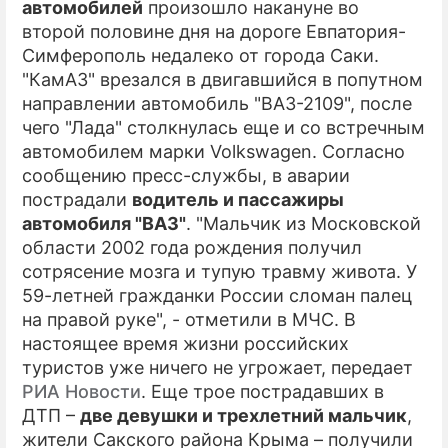
автомобилей
произошло накануне во
второй половине дня на дороге Евпатория-
ПРЕСС-РЕЛИЗЫ
Симферополь недалеко от города Саки.
О ПРОЕКТЕ
"КамАЗ" врезался в двигавшийся в попутном
направлении автомобиль "ВАЗ-2109", после
чего "Лада" столкнулась еще и со встречным
автомобилем марки Volkswagen. Согласно
сообщению пресс-службы, в аварии
пострадали
водитель и пассажиры
автомобиля "ВАЗ"
. "Мальчик из Московской
области 2002 года рождения получил
сотрясение мозга и тупую травму живота. У
59-летней гражданки России сломан палец
на правой руке", - отметили в МЧС. В
настоящее время жизни российских
туристов уже ничего не угрожает, передает
РИА Новости
. Еще трое пострадавших в
ДТП –
две девушки и трехлетний мальчик
,
жители Сакского района Крыма – получили