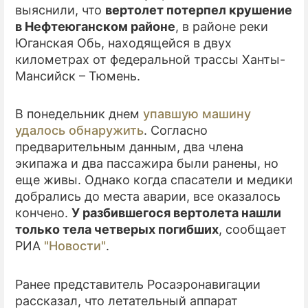
выяснили, что
вертолет потерпел крушение
в Нефтеюганском районе
, в районе реки
ПРЕСС-РЕЛИЗЫ
Юганская Обь, находящейся в двух
О ПРОЕКТЕ
километрах от федеральной трассы Ханты-
Мансийск – Тюмень.
В понедельник днем
упавшую машину
удалось обнаружить
. Согласно
предварительным данным, два члена
экипажа и два пассажира были ранены, но
еще живы. Однако когда спасатели и медики
добрались до места аварии, все оказалось
кончено.
У разбившегося вертолета нашли
только тела четверых погибших
, сообщает
РИА
"Новости"
.
Ранее представитель Росаэронавигации
рассказал, что летательный аппарат