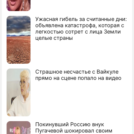
Три версии падения VIP-вертолета
Ужасная гибель за считанные дни:
объявлена катастрофа, которая с
В Донецкой области разбился вертолет
легкостью сотрет с лица Земли
целые страны
В Казахстане разбился вертолет
Сюжеты
Катастрофа
Страшное несчастье с Вайкуле
прямо на сцене попало на видео
Покинувший Россию внук
Пугачевой шокировал своим