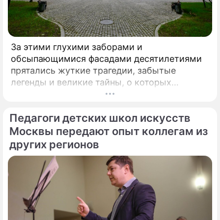
За этими глухими заборами и
обсыпающимися фасадами десятилетиями
прятались жуткие трагедии, забытые
легенды и великие тайны, о которых
миллионы прохожих даже не догадывались.
Французский писатель В.
Педагоги детских школ искусств
Москвы передают опыт коллегам из
других регионов