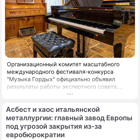
Организационный комитет масштабного
международного фестиваля-конкурса
"Музыка Гордых" официально объявил
результаты работы экспертного совета.
После длительного и тщательного изучения
более чем двух тысяч заявок был
Асбест и хаос итальянской
сформирован шорт-лист из 100 лучших
исполнителей.
металлургии: главный завод Европы
под угрозой закрытия из-за
евробюрократии