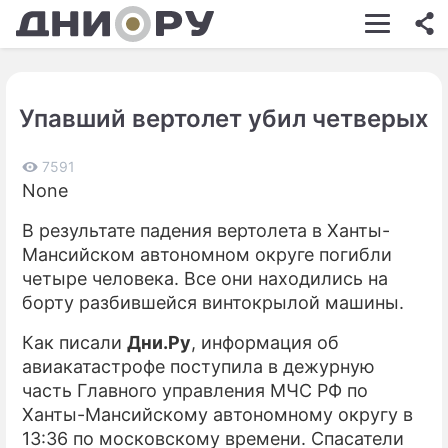
ШОУ-БИЗНЕС
АВТО
Упавший вертолет убил четверых
КИНО
НЕДВИЖИМОСТЬ
7591
None
ЗДОРОВЬЕ
В результате падения вертолета в Ханты-
ЭКОНОМИКА
Мансийском автономном округе погибли
четыре человека. Все они находились на
ПРОИСШЕСТВИЯ
борту разбившейся винтокрылой машины.
СОННИК
Как писали
Дни.Ру
, информация об
авиакатастрофе поступила в дежурную
СТИЛЬ ЖИЗНИ
часть Главного управления МЧС РФ по
СЕРИАЛЫ
Ханты-Мансийскому автономному округу в
13:36 по московскому времени. Спасатели
ИГРЫ