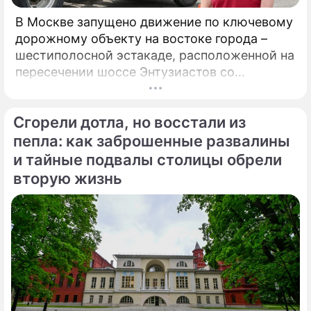
В Москве запущено движение по ключевому
дорожному объекту на востоке города –
шестиполосной эстакаде, расположенной на
пересечении шоссе Энтузиастов со
Свободным проспектом и Большим
Купавенским проездом. В церемонии
Сгорели дотла, но восстали из
открытия принял участие мэр Москвы
Сергей Собянин, который подчеркнул
пепла: как заброшенные развалины
стратегическую важность новой развязки
и тайные подвалы столицы обрели
для разгрузки одного из самых проблемных
вторую жизнь
участков магистрали.