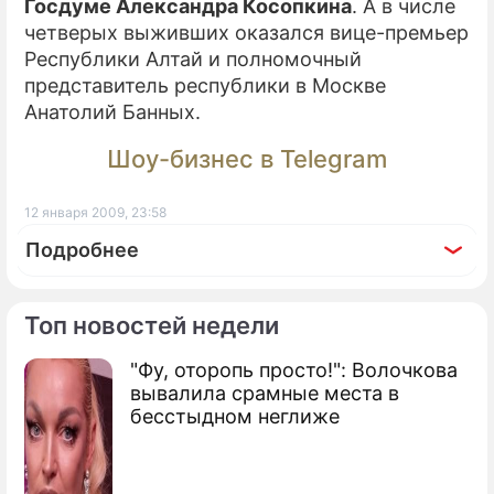
Госдуме Александра Косопкина
. А в числе
четверых выживших оказался вице-премьер
Республики Алтай и полномочный
представитель республики в Москве
Анатолий Банных.
Шоу-бизнес в Telegram
12 января 2009, 23:58
Подробнее
Топ новостей недели
"Фу, оторопь просто!": Волочкова
По теме
вывалила срамные места в
бесстыдном неглиже
Продолжение: В Назрани
взорвались приставы