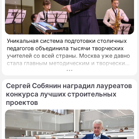
Уникальная система подготовки столичных
педагогов объединила тысячи творческих
учителей со всей страны. Москва уже давно
стала главным методическим и творческим
центром России, где рождаются самые
передовые практики воспитания молодых
Сергей Собянин наградил лауреатов
талантов.
конкурса лучших строительных
проектов