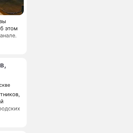
квы
Об этом
анале.
в,
тников,
ей