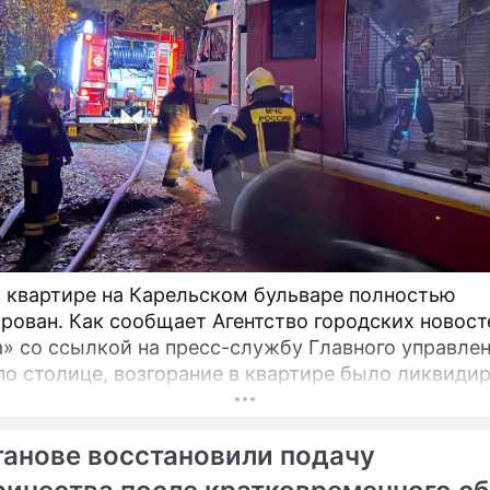
 квартире на Карельском бульваре полностью
рован. Как сообщает Агентство городских новост
» со ссылкой на пресс-службу Главного управле
по столице, возгорание в квартире было ликвидир
танове восстановили подачу