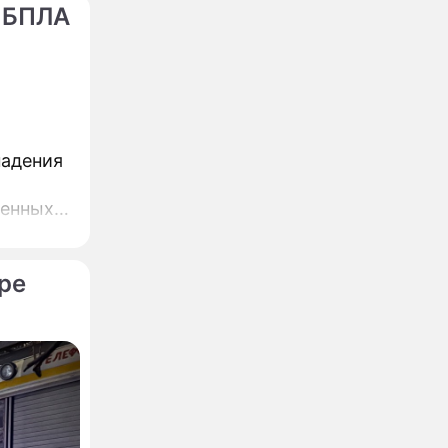
 БПЛА
падения
ренных
ре