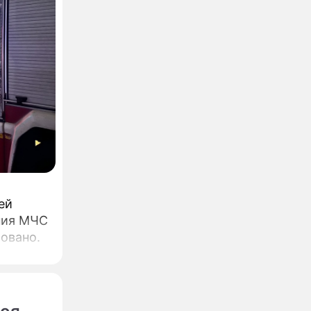
ей
ния МЧС
овано.