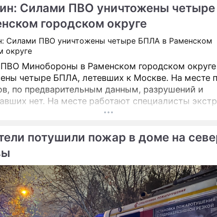
ин: Силами ПВО уничтожены четыре
енском городском округе
ПВО Минобороны в Раменском городском округе
ены четыре БПЛА, летевших к Москве. На месте 
в, по предварительным данным, разрушений и
авших нет. На месте работают специалисты экст
тели потушили пожар в доме на севе
вы