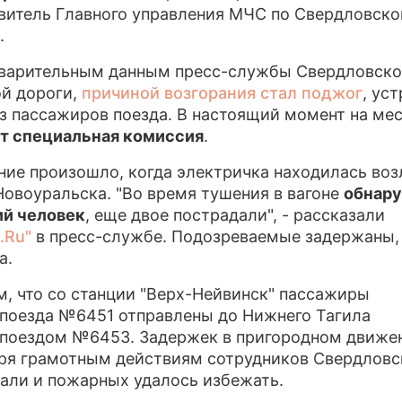
витель Главного управления МЧС по Свердловско
ПР
.
О 
варительным данным пресс-службы Свердловск
й дороги,
причиной возгорания стал поджог
, ус
з пассажиров поезда. В настоящий момент на ме
т специальная комиссия
.
ние произошло, когда электричка находилась воз
Новоуральска. "Во время тушения в вагоне
обнар
й человек
, еще двое пострадали", - рассказали
.Ru"
в пресс-службе. Подозреваемые задержаны,
а.
, что со станции "Верх-Нейвинск" пассажиры
поезда №6451 отправлены до Нижнего Тагила
поездом №6453. Задержек в пригородном движе
ря грамотным действиям сотрудников Свердловс
али и пожарных удалось избежать.