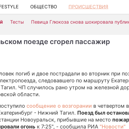
IFESTYLE
ОБЩЕСТВО
ПРОИСШЕСТВИЯ
ШО
ей
Тесты
Певица Глюкоза снова шокировала публи
АВ
К
льском поезде сгорел пассажир
Н
ЗД
Э
ловек погиб и двое пострадали во вторник при по
электропоезда, следовавшего по маршруту Екатер
П
Тагил. ЧП случилось рано утром на железной дор
С
вской области.
СТ
 поступило
сообщение о возгорании
в четвертом в
Екатеринбург - Нижний Тагил.
Поезд был останов
С
станции Новоуральск, прибывшие на место
пожа
ровали огонь
к 7:25", - сообщила РИА
"Новости"
И