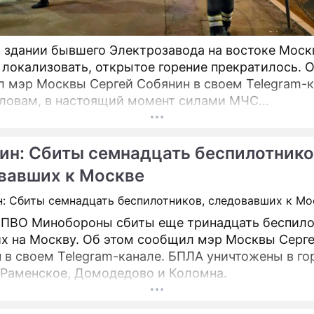
 здании бывшего Электрозавода на востоке Мос
 локализовать, открытое горение прекратилось. 
 мэр Москвы Сергей Собянин в своем Telegram-к
словам, в настоящий момент силами МЧС
нимаются все меры по ликвидации пожара.
ин: Сбиты семнадцать беспилотнико
вавших к Москве
ПВО Минобороны сбиты еще тринадцать беспило
х на Москву. Об этом сообщил мэр Москвы Серг
м Telegram-канале. БПЛА уничтожены в городских
 Раменское, Домодедово и Коломна.