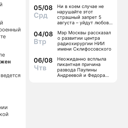
й
Ни в коем случае не
05/08
ЕСС-РЕЛИЗЫ
нарушайте этот
Срд
страшный запрет 5
ПРОЕКТЕ
ой
августа – уйдут любовь
и деньги
троенный
Мэр Москвы рассказал
04/08
сте
о развитии центра
Втр
радиохирургии НИИ
имени Склифосовского
ле
Неожиданно всплыла
06/08
ужен
пикантная причина
Чтв
развода Паулины
 ведется
Андреевой и Федора
Бондарчука
нии
кой