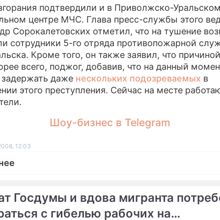
згорания подтвердили и в Приволжско-Уральско
льном центре МЧС. Глава пресс-службы этого ве
др Сорокалетовских отметил, что на тушение воз
и сотрудники 5-го отряда противопожарной слу
льска. Кроме того, он также заявил, что причино
корее всего, поджог, добавив, что на данный момен
 задержать даже
нескольких подозреваемых
в
нии этого преступления. Сейчас на месте работа
тели.
Шоу-бизнес в Telegram
2008, 12:03
нее
ат Госдумы и вдова мигранта потре
раться с гибелью рабочих на