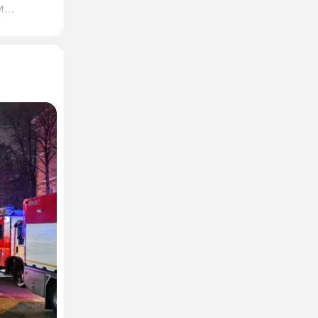
и
дателю
ет, что