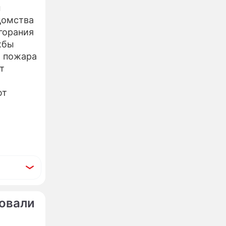
м
домства
горания
жбы
й пожара
т
ют
бовали