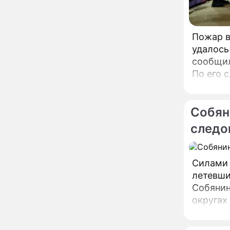
увлекся тяжелобольной
сказочно богатой дамой
Павильоны здоровья с
Пожар в
12:46
бесплатной экспресс-
удалось
диагностикой
сообщил
открываются в центре
По его 
Москвы
Ученые нашли способ
11:49
предпри
заблокировать самые
страшные воспоминания
Собян
Горы золота или
09:26
следо
сокрушительный удар:
каким знакам зодиака
астрологи пророчат
счастье, а кому нищету
Силами 
Ни в коем случае не
00:10
нарушайте этот
летевши
страшный запрет 5
Собянин в свое
августа – уйдут любовь
округах
и деньги
Мэр Москвы рассказал о
19:17
развитии центра