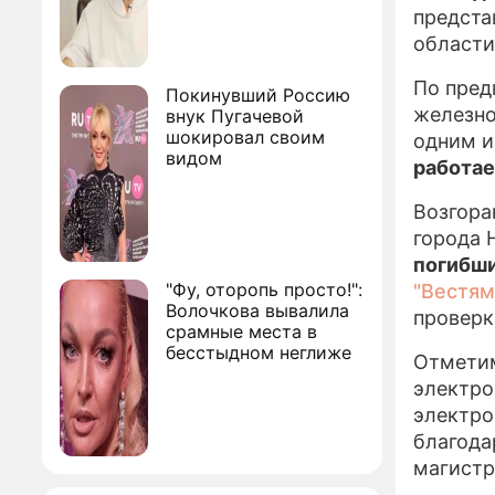
предста
области
По пред
Покинувший Россию
железно
внук Пугачевой
шокировал своим
одним и
видом
работае
Возгора
города 
погибши
"Фу, оторопь просто!":
"Вестям
Волочкова вывалила
проверк
срамные места в
бесстыдном неглиже
Отметим
электро
электро
благода
магистр