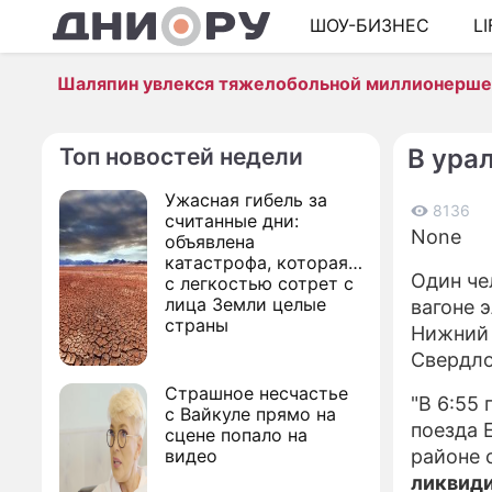
ШОУ-БИЗНЕС
L
Шаляпин увлекся тяжелобольной миллионерш
Топ новостей недели
В ура
Ужасная гибель за
8136
считанные дни:
None
объявлена
катастрофа, которая
Один че
с легкостью сотрет с
лица Земли целые
вагоне 
страны
Нижний 
Свердло
Страшное несчастье
"В 6:55
с Вайкуле прямо на
поезда 
сцене попало на
видео
районе 
ликвиди