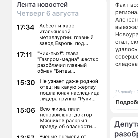
Лента новостей
Факт во
региона
Четверг
6 августа
Алексан
Асбест и хаос
17:34
выезжал
итальянской
Новоура
металлургии: главный
стал, с
завод Европы под
угрозой закрытия из-за
удалось
"Чих-пых!": глава
17:11
евробюрократии
соверше
"Газпром-медиа" жестко
следова
разоблачил главный
обман "Битвы
экстрасенсов"
Не узнает даже родной
15:30
отец: на какую жертву
23 декабря 
пошла юная наследница
лидера группы "Руки
Подроб
Вверх!" ради денег и
Всю жизнь пили
15:06
славы
неправильно: доктор
Мясников раскрыл
Депут
правду об опасности
антибиотиков
разоб
Ученые онемели от