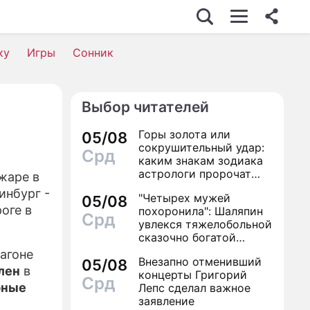
У-БИЗНЕС
ку
Игры
Сонник
ТО
ИНО
Выбор читателей
ЕДВИЖИМОСТЬ
Горы золота или
05/08
ОРОВЬЕ
сокрушительный удар:
Срд
каким знакам зодиака
КОНОМИКА
астрологи пророчат
жаре в
счастье, а кому нищету
инбург -
"Четырех мужей
РОИСШЕСТВИЯ
05/08
оге в
похоронила": Шаляпин
Срд
увлекся тяжелобольной
ОННИК
сказочно богатой
дамой
ИЛЬ ЖИЗНИ
агоне
Внезапно отменивший
05/08
лен
в
концерты Григорий
Срд
ЕРИАЛЫ
рные
Лепс сделал важное
заявление
ГРЫ