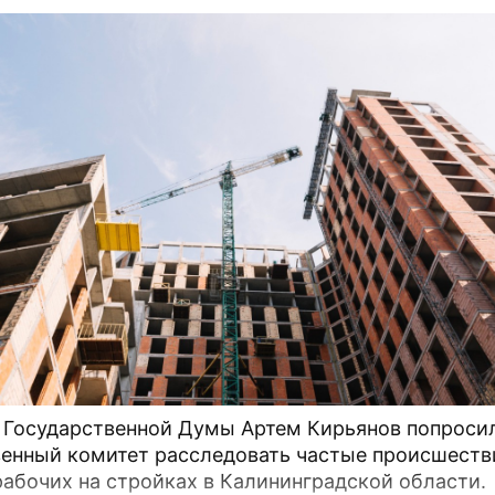
ме
инградской стройке
Продолжение: Списки
Женщина сгорела в мос
пострадавших в Египте
пробке
осковье в электричке
В Москве поймали школь
 человек
поджигателя
ы
рофа
 Государственной Думы Артем Кирьянов попроси
енный комитет расследовать частые происшеств
рабочих на стройках в Калининградской области.