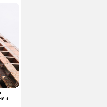
ковской
ника-
л
ия и