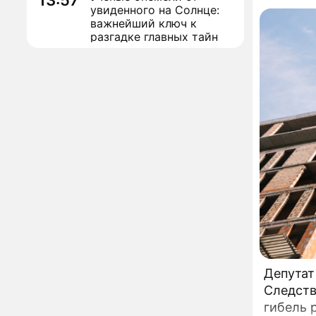
13:57
По те
увиденного на Солнце:
калин
важнейший ключ к
разгадке главных тайн
Реставрация церкви
13:27
Ильи Пророка на
Новгородском подворье
завершена – Мэр
В Подм
Москвы
сгорел
"Совершила полнейшую
12:08
глупость!": разъяренная
Волочкова публично
Сюжет
унизила дочь и зятя
Катаст
Уехавшая из России
10:55
Пугачева перенесла
тяжелейшую операцию
Неожиданно всплыла
09:28
пикантная причина
развода Паулины
Депутат
Андреевой и Федора
Следств
Бондарчука
Огонь с небес сожжет
00:22
гибель 
урожай и дом: