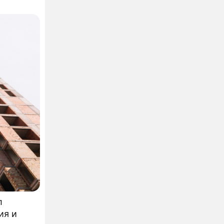
ризнала
л
ия и