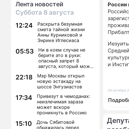
Лента новостей
России 
Российс
Суббота
8 августа
зарегис
Раскрыта безумная
12:24
прожива
смета тайной жизни
Прибалт
Анны Курниковой и
Энрике Иглесиаса
Иезуиты
Ни в коем случае не
05:53
Средней
берите это в руки:
культур
опасный запрет 8
и Инсти
августа, который может
навсегда зашить
Мэр Москвы открыл
22:18
женское счастье
новую эстакаду на
шоссе Энтузиастов
29 октября 2
Привезут в чемоданах:
17:34
Подроб
неизлечимая зараза
может вскоре
проникнуть в Россию
Депут
Дочь Сябитовой
15:10
обнажилась перед