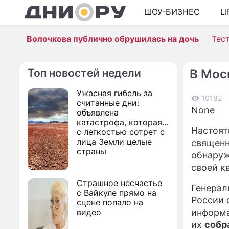
ШОУ-БИЗНЕС
L
Волочкова публично обрушилась на дочь
Тес
Топ новостей недели
В Мос
Ужасная гибель за
10182
считанные дни:
None
объявлена
катастрофа, которая
Настоят
с легкостью сотрет с
лица Земли целые
священн
страны
обнаруж
своей к
Страшное несчастье
Генерал
с Вайкуле прямо на
России 
сцене попало на
видео
информ
их
собра