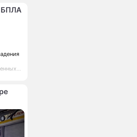
 БПЛА
падения
ренных
ре