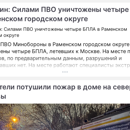
ин: Силами ПВО уничтожены четыре
енском городском округе
ПВО Минобороны в Раменском городском округе
ены четыре БПЛА, летевших к Москве. На месте 
в, по предварительным данным, разрушений и
авших нет. На месте работают специалисты экст
тели потушили пожар в доме на севе
вы