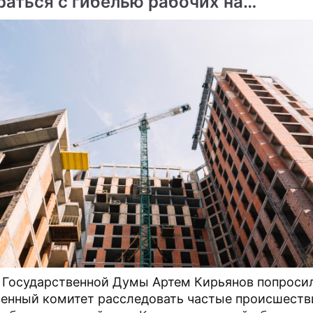
раться с гибелью рабочих на
ме
инградской стройке
кони расскажет о
Католическая церковь п
нии имама
инопланетян
ника поймали за пьяные
 Государственной Думы Артем Кирьянов попроси
енный комитет расследовать частые происшеств