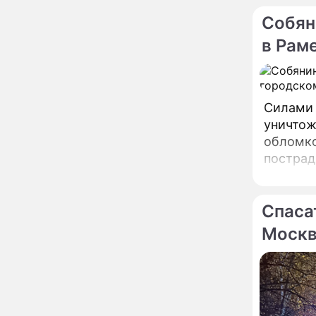
глупость!": разъяренная
Волочкова публично
Собян
унизила дочь и зятя
в Рам
Уехавшая из России
10:55
Пугачева перенесла
тяжелейшую операцию
Неожиданно всплыла
09:28
Силами 
пикантная причина
уничтож
развода Паулины
Андреевой и Федора
обломко
Бондарчука
пострад
Огонь с небес сожжет
00:22
служб.
урожай и дом:
страшный запрет 6
августа, о котором
Спаса
молчат старики
От Преснякова до
18:13
Моск
Байсарова: сияющая
Орбакайте вывезла в
Европу всех детей от
разных мужчин
"Срочно выходить из
17:19
роли": перепуганная