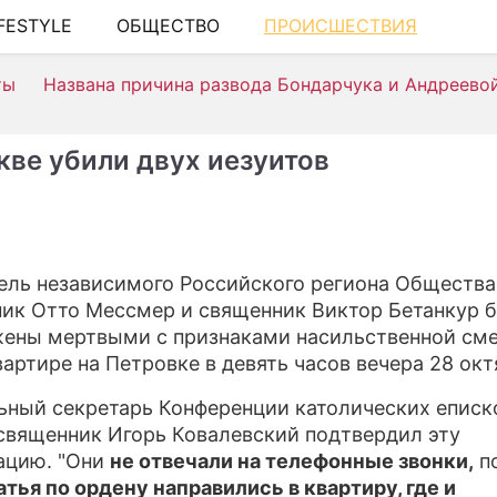
IFESTYLE
ОБЩЕСТВО
ПРОИСШЕСТВИЯ
ШО
ты
Названа причина развода Бондарчука и Андреево
АВ
К
кве убили двух иезуитов
Н
ЗД
Э
ель независимого Российского региона Общества
ик Отто Мессмер и священник Виктор Бетанкур 
П
ены мертвыми с признаками насильственной сме
С
вартире на Петровке в девять часов вечера 28 окт
СТ
ьный секретарь Конференции католических еписк
священник Игорь Ковалевский подтвердил эту
С
ацию. "Они
не отвечали на телефонные звонки,
п
тья по ордену направились в квартиру, где и
И