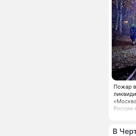
Бородина едва не увела
чужого мужа на красной
дорожке
Депутат Чаплин
15:14
предложил запретить
мойку машин и
торговлю во дворах
Внезапно отменивший
15:08
концерты Григорий Лепс
сделал важное
заявление
"Четырех мужей
13:36
похоронила": Шаляпин
увлекся тяжелобольной
Пожар в
сказочно богатой дамой
ликвиди
Павильоны здоровья с
12:46
«Москва
бесплатной экспресс-
России 
диагностикой
открываются в центре
Москвы
Ученые нашли способ
11:49
В Чер
заблокировать самые