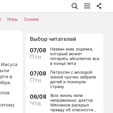
У-БИЗНЕС
й
Игры
Сонник
ТО
ИНО
Выбор читателей
ЕДВИЖИМОСТЬ
Назван знак зодиака,
07/08
ОРОВЬЕ
который может
Птн
потерять абсолютно все
КОНОМИКА
в конце лета
 Иисуса
были
Петросян с молодой
РОИСШЕСТВИЯ
07/08
рти в
женой срочно забрали
Птн
детей и покинули
ОННИК
ября.
страну
ИЛЬ ЖИЗНИ
опов
Всю жизнь пили
06/08
неправильно: доктор
Чтв
ЕРИАЛЫ
оэтому
Мясников раскрыл
правду об опасности
ГРЫ