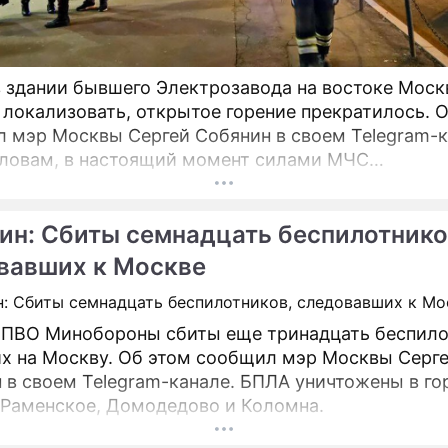
 здании бывшего Электрозавода на востоке Мос
 локализовать, открытое горение прекратилось. 
 мэр Москвы Сергей Собянин в своем Telegram-к
словам, в настоящий момент силами МЧС
нимаются все меры по ликвидации пожара.
ин: Сбиты семнадцать беспилотнико
вавших к Москве
ПВО Минобороны сбиты еще тринадцать беспило
х на Москву. Об этом сообщил мэр Москвы Серг
м Telegram-канале. БПЛА уничтожены в городских
 Раменское, Домодедово и Коломна.