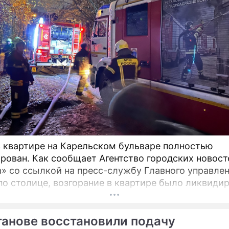
 квартире на Карельском бульваре полностью
рован. Как сообщает Агентство городских новост
» со ссылкой на пресс-службу Главного управле
по столице, возгорание в квартире было ликвидир
танове восстановили подачу