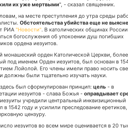
жили их уже мертвыми
", - сказал священник.
ПР
словам, на месте преступления до утра среды раб
О 
алисты.
Обстоятельства убийства еще не выясн
ет РИА
"Новости"
. В католических общинах России
ться богослужения об упокоении душ погибших
иков ордена иезуитов.
 монашеский орден Католической Церкви, более
ый под именем Орден иезуитов, был основан в 15
атием Лойолой. Его члены имели право носить св
и должны были тщательно изучать науки.
здесь был сформулирован принцип:
цель
- в
етации иезуитов - слава Божья -
оправдывает ср
иезуиты учредили центральный инквизиционный
л в 1542 году и усилили преследование еретиков,
ерковную цензуру.
исло иезуитов во всем мире оценивается в 20 ты