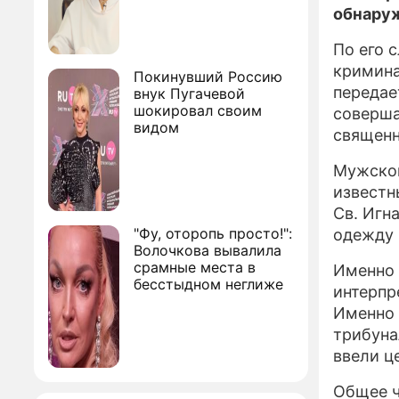
обнару
По его 
кримин
Покинувший Россию
переда
внук Пугачевой
шокировал своим
соверша
видом
священн
Мужской
известн
Св. Игн
"Фу, оторопь просто!":
одежду 
Волочкова вывалила
срамные места в
Именно 
бесстыдном неглиже
интерпр
Именно 
трибуна
ввели ц
Общее ч