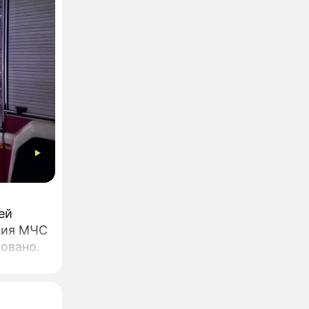
ей
ния МЧС
овано.