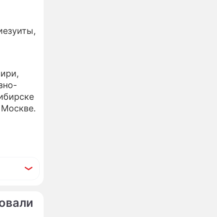
иезуиты,
ири,
зно-
сибирске
 Москве.
бовали