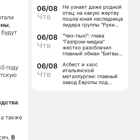
антибиотиков
Не узнает даже родной
06/08
ЕСС-РЕЛИЗЫ
отец: на какую жертву
Чтв
отали
пошла юная наследница
ПРОЕКТЕ
ены
,
лидера группы "Руки
Вверх!" ради денег и
 будут
"Чих-пых!": глава
06/08
славы
"Газпром-медиа"
Чтв
жестко разоблачил
главный обман "Битвы
экстрасенсов"
Асбест и хаос
06/08
40 году
итальянской
Чтв
етскую
металлургии: главный
завод Европы под
угрозой закрытия из-за
евробюрократии
едства
.
 а также
сяч.
В