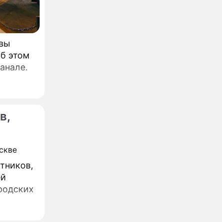
квы
Об этом
анале.
в,
тников,
ей