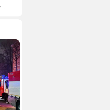
и
дателю
ет, что