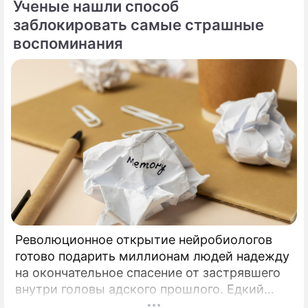
Ученые нашли способ
представительниц прекрасного пола с
внушительным жизненным опытом Прохор
заблокировать самые страшные
Шаляпин вновь оказался в эпицентре
воспоминания
светских сплетен.
Революционное открытие нейробиологов
готово подарить миллионам людей надежду
на окончательное спасение от застрявшего
внутри головы адского прошлого. Едкий
запах дыма, резкий визг автомобильных