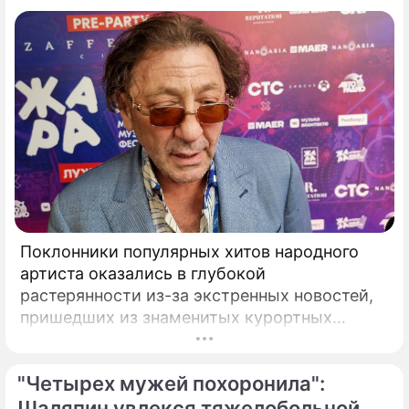
Поклонники популярных хитов народного
артиста оказались в глубокой
растерянности из-за экстренных новостей,
пришедших из знаменитых курортных
городов. Григорий Лепс, чей гастрольный
график обычно расписан на много месяцев
"Четырех мужей похоронила":
вперед, ошарашил публику крайне
неприятным решением.
Шаляпин увлекся тяжелобольной