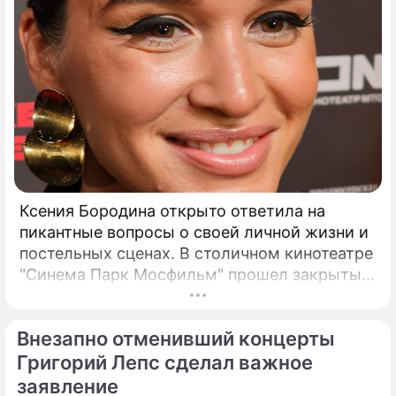
Ксения Бородина открыто ответила на
пикантные вопросы о своей личной жизни и
постельных сценах. В столичном кинотеатре
"Синема Парк Мосфильм" прошел закрытый
показ романтической комедии с элементами
фантастики под названием "За любовь".
Внезапно отменивший концерты
Григорий Лепс сделал важное
заявление