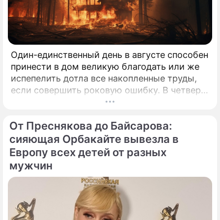
Один-единственный день в августе способен
принести в дом великую благодать или же
испепелить дотла все накопленные труды,
если совершить роковую ошибку. В четверг,
6 августа 2026 года, православная церковь
молитвенно чтит память святых
От Преснякова до Байсарова:
благоверных князей-страстотерпцев Бориса
и Глеба.
сияющая Орбакайте вывезла в
Европу всех детей от разных
мужчин