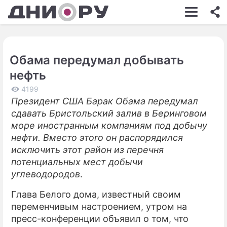
ШОУ-БИЗНЕС
АВТО
Обама передумал добывать
КИНО
нефть
НЕДВИЖИМОСТЬ
4199
Президент США Барак Обама передумал
ЗДОРОВЬЕ
сдавать Бристольский залив в Беринговом
ЭКОНОМИКА
море иностранным компаниям под добычу
нефти. Вместо этого он распорядился
ПРОИСШЕСТВИЯ
исключить этот район из перечня
потенциальных мест добычи
СОННИК
углеводородов
.
СТИЛЬ ЖИЗНИ
Глава Белого дома, известный своим
СЕРИАЛЫ
переменчивым настроением, утром на
пресс-конференции объявил о том, что
ИГРЫ