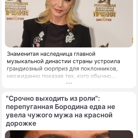
Знаменитая наследница главной
музыкальной династии страны устроила
грандиозный сюрприз для поклонников,
неожиданно показав тех, кого обычно
тщательно скрывает от посторонних глаз.
Популярная певица Кристина Орбакайте
"Срочно выходить из роли":
продолжает наслаждаться европейскими
каникулами, щедро делясь с публикой
перепуганная Бородина едва не
яркими моментами своего роскошного
увела чужого мужа на красной
отпуска.
дорожке