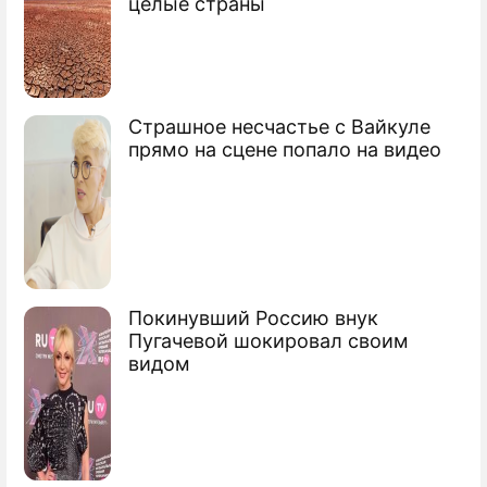
целые страны
нефть за $20
У Обамы большие проблемы с одеждой
Страшное несчастье с Вайкуле
жены
прямо на сцене попало на видео
Обама объявил о конце эпохи военных
операций
Обама получил "премию" за ужасное
правление
Покинувший Россию внук
Пугачевой шокировал своим
Обама признал бессмысленность
видом
санкций
Сюжеты
Ресурсы