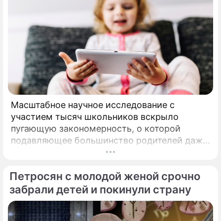
Масштабное научное исследование с
участием тысяч школьников вскрыло
пугающую закономерность, о которой
подавляющее большинство родителей даже
не догадывалось. Привычка дарить ребенку
смартфон с беспрепятственным доступом к
Петросян с молодой женой срочно
социальным сетям в младшем
подростковом возрасте обворачивается
забрали детей и покинули страну
скрытым провалом в учебе.