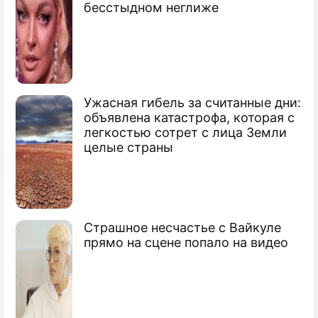
бесстыдном неглиже
Для туристов снизят цены на поезда
День Победы подарит незабываемое
зрелище
Начавшаяся рабочая неделя будет
Ужасная гибель за считанные дни:
короткой
объявлена катастрофа, которая с
легкостью сотрет с лица Земли
целые страны
Страшное несчастье с Вайкуле
прямо на сцене попало на видео