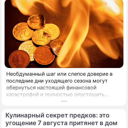
Необдуманный шаг или слепое доверие в
последние дни уходящего сезона могут
обернуться настоящей финансовой
катастрофой и полностью опустошить
кошелек. Известная шаманка и ясновидящая
Кажетта Ахметжанова выступила с
Кулинарный секрет предков: это
экстренным предупреждением для всех, кто
привык легкомысленно относиться к своим
угощение 7 августа притянет в дом