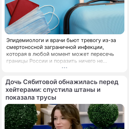
Эпидемиологи и врачи бьют тревогу из-за
смертоносной заграничной инфекции,
которая в любой момент может пересечь
границы России и поразить ничего не
подозревающих граждан. Россию
предупредили о реальной и крайне опасной
Дочь Сябитовой обнажилась перед
угрозе: в страну могут завезти неизлечимый
и смертоносный вирус Бурбон.
хейтерами: спустила штаны и
показала трусы