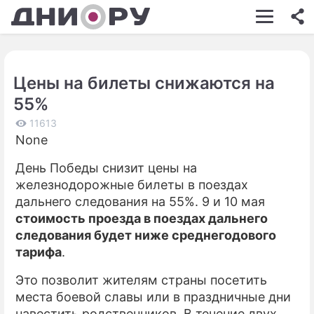
ШОУ-БИЗНЕС
АВТО
Цены на билеты снижаются на
КИНО
55%
НЕДВИЖИМОСТЬ
11613
None
ЗДОРОВЬЕ
День Победы снизит цены на
ЭКОНОМИКА
железнодорожные билеты в поездах
ПРОИСШЕСТВИЯ
дальнего следования на 55%. 9 и 10 мая
стоимость проезда в поездах дальнего
СОННИК
следования будет ниже среднегодового
тарифа
.
СТИЛЬ ЖИЗНИ
Это позволит жителям страны посетить
СЕРИАЛЫ
места боевой славы или в праздничные дни
ИГРЫ
навестить родственников. В течение двух