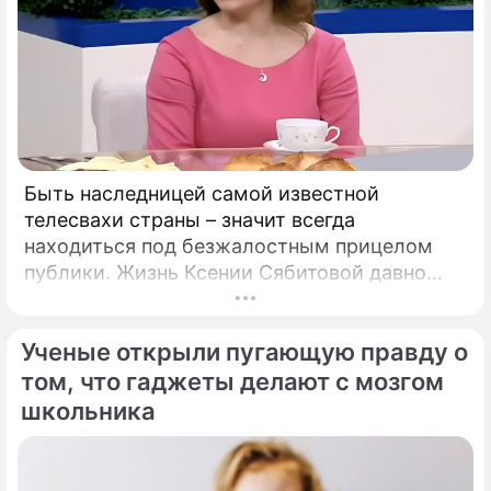
Быть наследницей самой известной
телесвахи страны – значит всегда
находиться под безжалостным прицелом
публики. Жизнь Ксении Сябитовой давно
рассматривают под мощной лупой.
Ученые открыли пугающую правду о
том, что гаджеты делают с мозгом
школьника