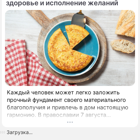
сбережениям.
здоровье и исполнение желаний
Каждый человек может легко заложить
прочный фундамент своего материального
благополучия и привлечь в дом настоящую
гармонию. В православии 7 августа
почитают память праведной Анны, матери
Пресвятой Богородицы.
Загрузка...