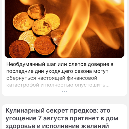
Необдуманный шаг или слепое доверие в
последние дни уходящего сезона могут
обернуться настоящей финансовой
катастрофой и полностью опустошить
кошелек. Известная шаманка и ясновидящая
Кажетта Ахметжанова выступила с
экстренным предупреждением для всех, кто
Кулинарный секрет предков: это
привык легкомысленно относиться к своим
угощение 7 августа притянет в дом
сбережениям.
здоровье и исполнение желаний