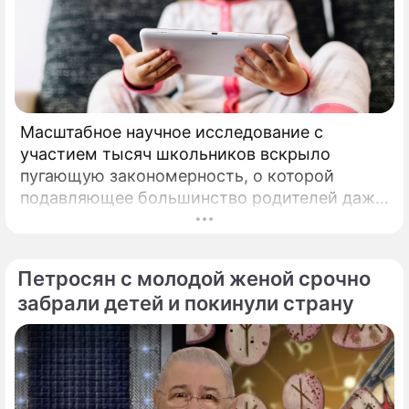
Масштабное научное исследование с
участием тысяч школьников вскрыло
пугающую закономерность, о которой
подавляющее большинство родителей даже
не догадывалось. Привычка дарить ребенку
смартфон с беспрепятственным доступом к
социальным сетям в младшем
Петросян с молодой женой срочно
подростковом возрасте обворачивается
забрали детей и покинули страну
скрытым провалом в учебе.