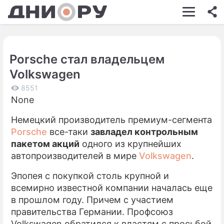
ШОУ-БИЗНЕС
АВТО
Porsche стал владельцем
КИНО
Volkswagen
НЕДВИЖИМОСТЬ
8551
None
ЗДОРОВЬЕ
Немецкий производитель премиум-сегмента
ЭКОНОМИКА
Porsche
все-таки
завладел контрольным
ПРОИСШЕСТВИЯ
пакетом акций
одного из крупнейших
автопроизводителей в мире
Volkswagen
.
СОННИК
Эпопея с покупкой столь крупной и
СТИЛЬ ЖИЗНИ
всемирно известной компании началась еще
в прошлом году. Причем с участием
СЕРИАЛЫ
правительства Германии. Профсоюз
ИГРЫ
Volkswagen обратился к властям с просьбой