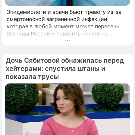
Эпидемиологи и врачи бьют тревогу из-за
смертоносной заграничной инфекции,
которая в любой момент может пересечь
границы России и поразить ничего не
подозревающих граждан. Россию
предупредили о реальной и крайне опасной
угрозе: в страну могут завезти неизлечимый
Дочь Сябитовой обнажилась перед
и смертоносный вирус Бурбон.
хейтерами: спустила штаны и
показала трусы