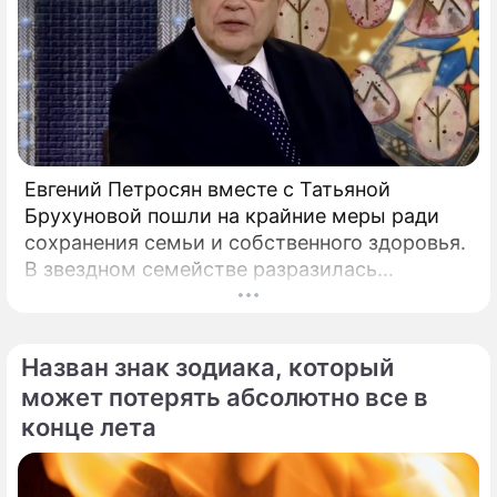
Евгений Петросян вместе с Татьяной
Брухуновой пошли на крайние меры ради
сохранения семьи и собственного здоровья.
В звездном семействе разразилась
настоящая тихая драма, которая вынудила
артистов действовать без промедления.
Назван знак зодиака, который
может потерять абсолютно все в
конце лета