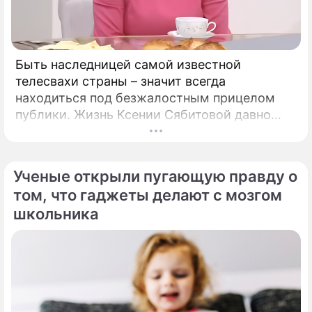
Быть наследницей самой известной
телесвахи страны – значит всегда
находиться под безжалостным прицелом
публики. Жизнь Ксении Сябитовой давно
рассматривают под мощной лупой.
Ученые открыли пугающую правду о
том, что гаджеты делают с мозгом
школьника