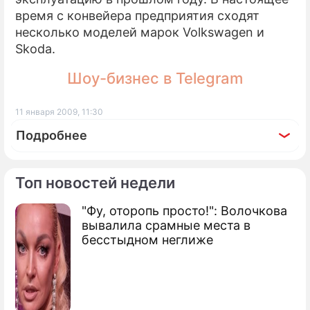
время с конвейера предприятия сходят
несколько моделей марок Volkswagen и
Skoda.
Шоу-бизнес в Telegram
11 января 2009, 11:30
Подробнее
Топ новостей недели
"Фу, оторопь просто!": Волочкова
По теме
вывалила срамные места в
бесстыдном неглиже
В России будут собирать новый
внедорожник
Volkswagen стал дочерней фирмой
Porsche