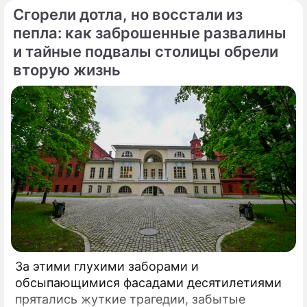
Сгорели дотла, но восстали из
открытия принял участие мэр Москвы
Сергей Собянин, который подчеркнул
пепла: как заброшенные развалины
стратегическую важность новой развязки
и тайные подвалы столицы обрели
для разгрузки одного из самых проблемных
вторую жизнь
участков магистрали.
За этими глухими заборами и
обсыпающимися фасадами десятилетиями
прятались жуткие трагедии, забытые