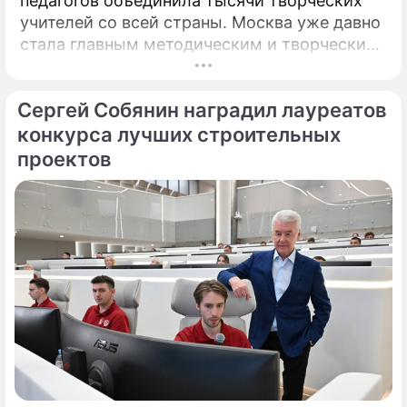
педагогов объединила тысячи творческих
учителей со всей страны. Москва уже давно
стала главным методическим и творческим
центром России, где рождаются самые
передовые практики воспитания молодых
Сергей Собянин наградил лауреатов
талантов.
конкурса лучших строительных
проектов