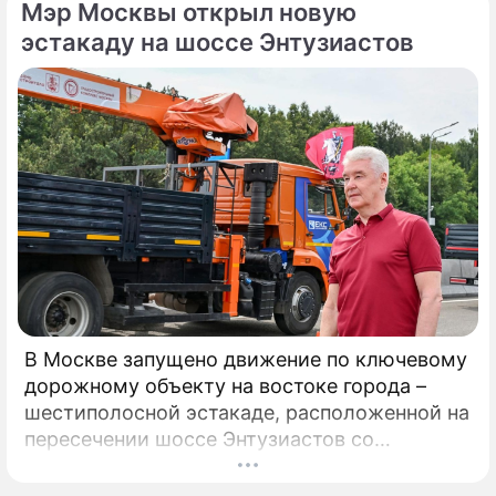
Мэр Москвы открыл новую
сделал символическое сбрасывание шайбы
на «Арене Мытищи».
эстакаду на шоссе Энтузиастов
В Москве запущено движение по ключевому
дорожному объекту на востоке города –
шестиполосной эстакаде, расположенной на
пересечении шоссе Энтузиастов со
Свободным проспектом и Большим
Купавенским проездом. В церемонии