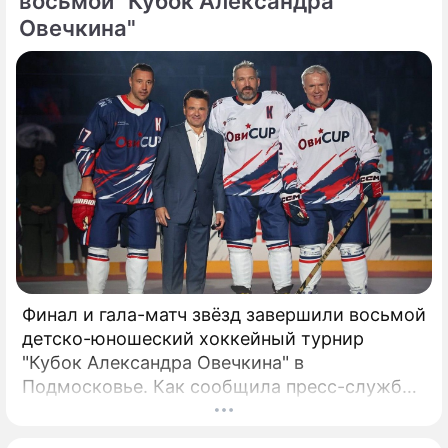
восьмой "Кубок Александра
Овечкина"
Финал и гала-матч звёзд завершили восьмой
детско-юношеский хоккейный турнир
"Кубок Александра Овечкина" в
Подмосковье. Как сообщила пресс-служба
регионального правительства, губернатор
Андрей Воробьёв вместе с Овечкиным