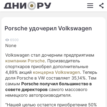
ШОУ-БИЗНЕС
АВТО
Porsche удочерил Volkswagen
КИНО
НЕДВИЖИМОСТЬ
6500
None
ЗДОРОВЬЕ
Volkswagen стал дочерним предприятием
ЭКОНОМИКА
компании Porsche
. Производитель
спорткаров приобрел дополнительные
ПРОИСШЕСТВИЯ
4,89% акций
концерна Volkswagen
. Теперь
доля Porsche в VW составляет 35,14%. Тем
СОННИК
самым
Porsche получил большинство в
СТИЛЬ ЖИЗНИ
совете директоров
самого массового
немецкого автопроизводителя.
СЕРИАЛЫ
"Нашей целью остается приобретение 50%
ИГРЫ