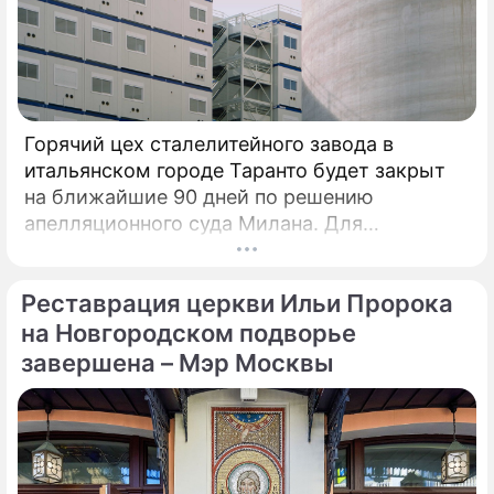
Горячий цех сталелитейного завода в
итальянском городе Таранто будет закрыт
на ближайшие 90 дней по решению
апелляционного суда Милана. Для
возобновления производства необходимо
убрать все асбестовые элементы
Реставрация церкви Ильи Пророка
конструкций и оборудования из цеха,
сообщает портал Eurometal.
на Новгородском подворье
Металлургический завод компании Acciaierie
завершена – Мэр Москвы
d'Italia (ADI), ранее известной как Ilva
(Ильва), является крупнейшим на
территории Европы.