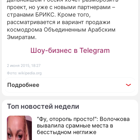
проект, но уже с новыми партнерами –
странами БРИКС. Кроме того,
рассматривается и вариант продажи
космодрома Объединенным Арабским
Эмиратам.
Шоу-бизнес в Telegram
2 июня 2015, 18:27
Фото: wikipedia.org
Подробнее
Топ новостей недели
"Фу, оторопь просто!": Волочкова
По теме
вывалила срамные места в
бесстыдном неглиже
Россия может продать плавучий