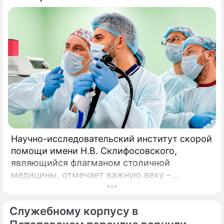
Научно-исследовательский институт скорой
помощи имени Н.В. Склифосовского,
являющийся флагманом столичной
медицины, отмечает важную веху –
десятилетие работы Центра радиохирургии.
За этот период медицинское подразделение
Служебному корпусу в
не только стало уникальной точкой на карте
московского здравоохранения, но и