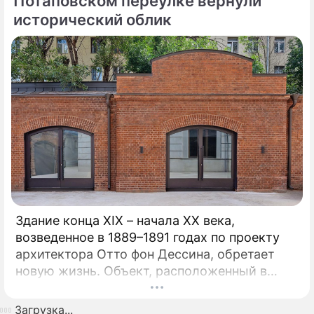
Потаповском переулке вернули
превратилось в надежду для тысяч
исторический облик
пациентов со всей страны.
Здание конца XIX – начала XX века,
возведенное в 1889–1891 годах по проекту
архитектора Отто фон Дессина, обретает
новую жизнь. Объект, расположенный в
глубине Потаповского переулка среди
традиционных московских двориков, имеет
Загрузка...