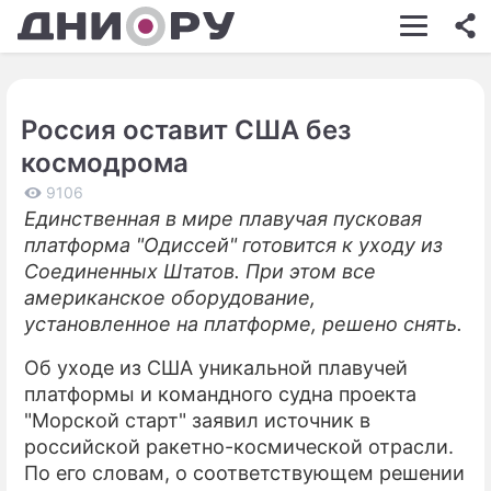
ШОУ-БИЗНЕС
АВТО
Россия оставит США без
КИНО
космодрома
НЕДВИЖИМОСТЬ
9106
Единственная в мире плавучая пусковая
ЗДОРОВЬЕ
платформа "Одиссей" готовится к уходу из
ЭКОНОМИКА
Соединенных Штатов. При этом все
американское оборудование,
ПРОИСШЕСТВИЯ
установленное на платформе, решено снять.
СОННИК
Об уходе из США уникальной плавучей
платформы и командного судна проекта
СТИЛЬ ЖИЗНИ
"Морской старт" заявил источник в
СЕРИАЛЫ
российской ракетно-космической отрасли.
По его словам, о соответствующем решении
ИГРЫ