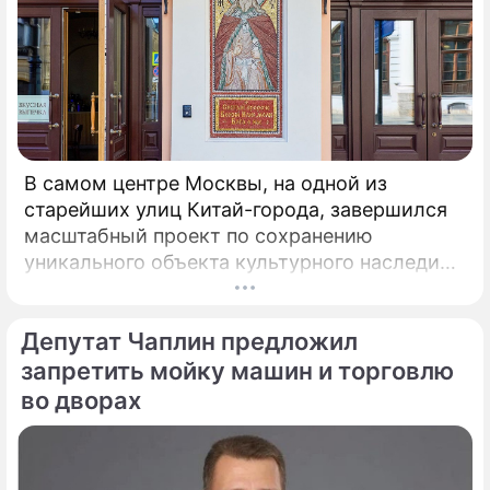
В самом центре Москвы, на одной из
старейших улиц Китай-города, завершился
масштабный проект по сохранению
уникального объекта культурного наследия –
Церкви Илии Пророка в Новгородском
подворье. Этот храм, ставший
Депутат Чаплин предложил
архитектурной доминантой улицы Ильинки и
давший ей название, открывается для
запретить мойку машин и торговлю
прихожан и ценителей древнерусского
во дворах
зодчества после шести лет беспрецедентно
сложных реставрационных работ.