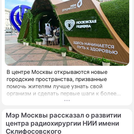
В центре Москвы открываются новые
городские пространства, призванные
помочь жителям лучше узнать свой
организм и сделать первые шаги к более
осознанному отношению к здоровью. Речь
идет о павильонах здоровья, которые
Мэр Москвы рассказал о развитии
начинают работу на столичных бульварах в
рамках масштабного городского проекта
центра радиохирургии НИИ имени
«Лето в Москве».
Склифосовского