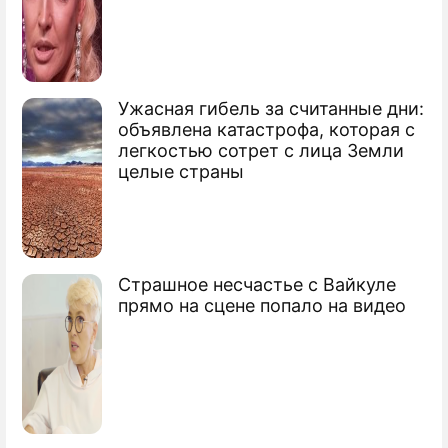
космодром
Россия побила рекорд космических
запусков
Ужасная гибель за считанные дни:
Российская "Ангара" полетит на
объявлена катастрофа, которая с
водороде
легкостью сотрет с лица Земли
целые страны
Россия спасла США от позора в космосе
Страшное несчастье с Вайкуле
прямо на сцене попало на видео