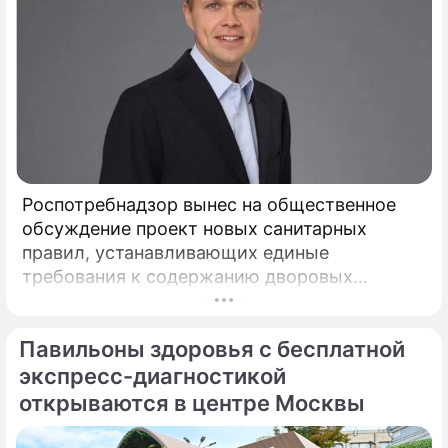
Роспотребнадзор вынес на общественное
обсуждение проект новых санитарных
правил, устанавливающих единые
требования к содержанию дворовых
территорий. Документ вводит на
федеральном уровне нормы, которые ранее
Павильоны здоровья с бесплатной
либо отсутствовали, либо трактовались по-
разному, пояснил депутат Госдумы,
экспресс-диагностикой
председатель Союза дачников
открываются в центре Москвы
Подмосковья» Никита Чаплин.