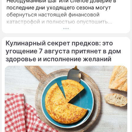
Необдуманный шаг или слепое доверие в
последние дни уходящего сезона могут
обернуться настоящей финансовой
катастрофой и полностью опустошить
кошелек. Известная шаманка и ясновидящая
Кажетта Ахметжанова выступила с
Кулинарный секрет предков: это
экстренным предупреждением для всех, кто
привык легкомысленно относиться к своим
угощение 7 августа притянет в дом
сбережениям.
здоровье и исполнение желаний