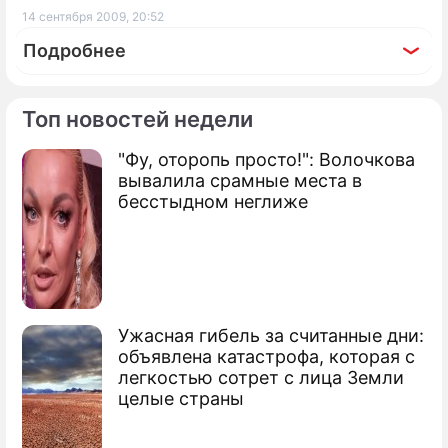
14 сентября 2009, 20:52
Подробнее
Топ новостей недели
"Фу, оторопь просто!": Волочкова
По теме
вывалила срамные места в
бесстыдном неглиже
Продолжение: ЕГЭ уволил
чиновников
Медведев дал оценку результатам ЕГЭ
Ужасная гибель за считанные дни:
Вузы ограничили возможности ЕГЭ
объявлена катастрофа, которая с
легкостью сотрет с лица Земли
Абитуриенты спят на пороге вузов
целые страны
Сюжеты