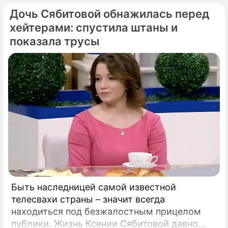
предупредили о реальной и крайне опасной
Дочь Сябитовой обнажилась перед
угрозе: в страну могут завезти неизлечимый
и смертоносный вирус Бурбон.
хейтерами: спустила штаны и
показала трусы
Быть наследницей самой известной
телесвахи страны – значит всегда
находиться под безжалостным прицелом
публики. Жизнь Ксении Сябитовой давно