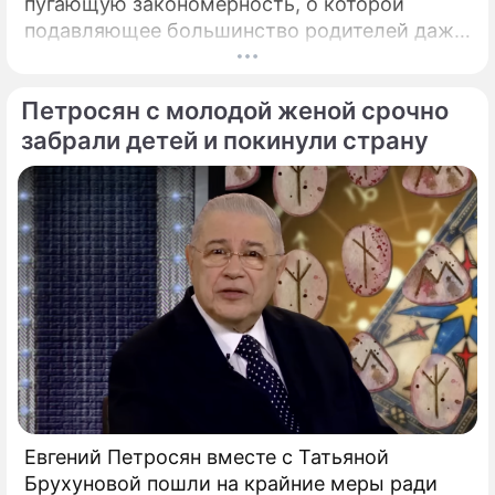
пугающую закономерность, о которой
подавляющее большинство родителей даже
не догадывалось. Привычка дарить ребенку
смартфон с беспрепятственным доступом к
Петросян с молодой женой срочно
социальным сетям в младшем
подростковом возрасте обворачивается
забрали детей и покинули страну
скрытым провалом в учебе.
Евгений Петросян вместе с Татьяной
Брухуновой пошли на крайние меры ради