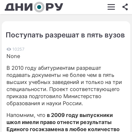
ШОУ-БИЗНЕС
АВТО
Поступать разрешат в пять вузов
КИНО
НЕДВИЖИМОСТЬ
10257
None
ЗДОРОВЬЕ
В 2010 году абитуриентам разрешат
ЭКОНОМИКА
подавать документы не более чем в пять
высших учебных заведений и только на три
ПРОИСШЕСТВИЯ
специальности. Проект соответствующего
приказа подготовило Министерство
СОННИК
образования и науки России.
СТИЛЬ ЖИЗНИ
Напомним, что
в 2009 году выпускники
СЕРИАЛЫ
школ имели право отнести результаты
Единого госэкзамена в любое количество
ИГРЫ