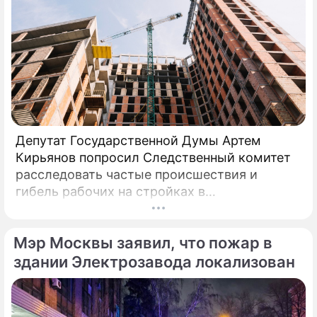
Депутат Государственной Думы Артем
Кирьянов попросил Следственный комитет
расследовать частые происшествия и
гибель рабочих на стройках в
Калининградской области.
Соответствующее обращение (копия есть в
Мэр Москвы заявил, что пожар в
распоряжении редакции) депутат направил
6 февраля 2025 года председателю СК РФ
здании Электрозавода локализован
Александру Бастрыкину. В письме Кирьянов
отмечает, что число несчастных случаев в
регионе продолжает расти.