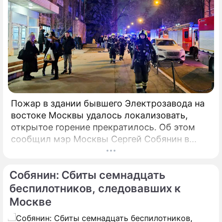
Пожар в здании бывшего Электрозавода на
востоке Москвы удалось локализовать,
открытое горение прекратилось. Об этом
сообщил мэр Москвы Сергей Собянин в
своем Telegram-канале. По его словам, в
настоящий момент силами МЧС
Собянин: Сбиты семнадцать
предпринимаются все меры по ликвидации
пожара.
беспилотников, следовавших к
Москве