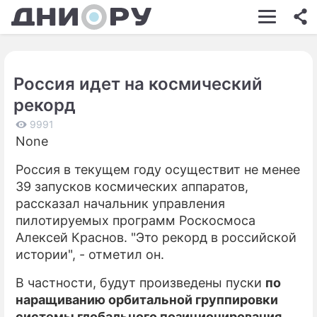
ШОУ-БИЗНЕС
АВТО
Россия идет на космический
КИНО
рекорд
НЕДВИЖИМОСТЬ
9991
None
ЗДОРОВЬЕ
Россия в текущем году осуществит не менее
ЭКОНОМИКА
39 запусков космических аппаратов,
ПРОИСШЕСТВИЯ
рассказал начальник управления
пилотируемых программ Роскосмоса
СОННИК
Алексей Краснов. "Это рекорд в российской
истории", - отметил он.
СТИЛЬ ЖИЗНИ
В частности, будут произведены пуски
по
СЕРИАЛЫ
наращиванию орбитальной группировки
ИГРЫ
системы глобального позиционирования