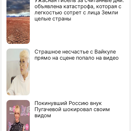
Ужасная гибель за считанные дни:
По теме
объявлена катастрофа, которая с
легкостью сотрет с лица Земли
Продолжение: Россия
целые страны
определила цели в космосе
Российский космос спасут инновации
Страшное несчастье с Вайкуле
прямо на сцене попало на видео
Россия наращивает космическую мощь
Россия назвала США цену полетов в
космос
Сюжеты
Покинувший Россию внук
Космос
Пугачевой шокировал своим
видом