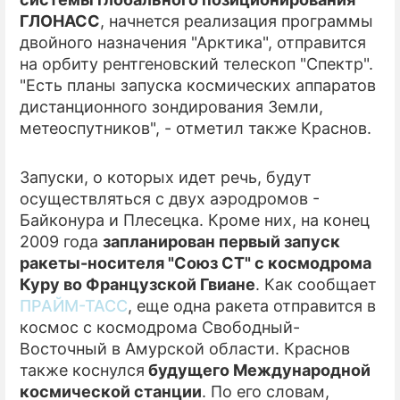
ГЛОНАСС
, начнется реализация программы
ПРЕСС-РЕЛИЗЫ
двойного назначения "Арктика", отправится
на орбиту рентгеновский телескоп "Спектр".
О ПРОЕКТЕ
"Есть планы запуска космических аппаратов
дистанционного зондирования Земли,
метеоспутников", - отметил также Краснов.
Запуски, о которых идет речь, будут
осуществляться с двух аэродромов -
Байконура и Плесецка. Кроме них, на конец
2009 года
запланирован первый запуск
ракеты-носителя "Союз СТ" с космодрома
Куру во Французской Гвиане
. Как сообщает
ПРАЙМ-ТАСС
, еще одна ракета отправится в
космос с космодрома Свободный-
Восточный в Амурской области. Краснов
также коснулся
будущего Международной
космической станции
. По его словам,