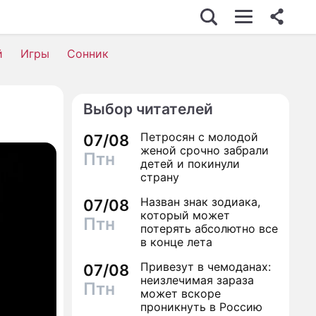
ШОУ-БИЗНЕС
й
Игры
Сонник
АВТО
КИНО
Выбор читателей
НЕДВИЖИМОСТЬ
Петросян с молодой
07/08
ЗДОРОВЬЕ
женой срочно забрали
Птн
детей и покинули
ЭКОНОМИКА
страну
Назван знак зодиака,
ПРОИСШЕСТВИЯ
07/08
который может
Птн
потерять абсолютно все
СОННИК
в конце лета
СТИЛЬ ЖИЗНИ
Привезут в чемоданах:
07/08
неизлечимая зараза
Птн
СЕРИАЛЫ
может вскоре
проникнуть в Россию
ИГРЫ