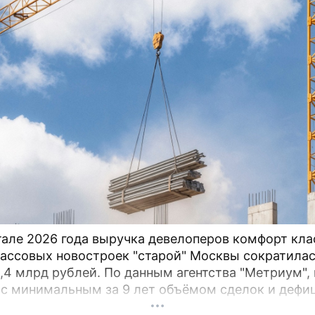
бъяснил эксперт
ртале 2026 года выручка девелоперов комфорт кла
ассовых новостроек "старой" Москвы сократилас
9,4 млрд рублей. По данным агентства "Метриум",
 с минимальным за 9 лет объёмом сделок и дефи
ения. За первые три месяца 2026 года дольщики