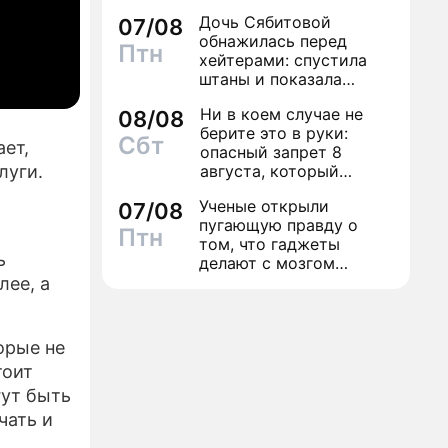
Дочь Сябитовой
07/08
ПРЕСС-РЕЛИЗЫ
обнажилась перед
Птн
хейтерами: спустила
О ПРОЕКТЕ
штаны и показала
трусы
Ни в коем случае не
08/08
берите это в руки:
Сбт
ет,
опасный запрет 8
августа, который
луги.
может навсегда зашить
Ученые открыли
07/08
женское счастье
пугающую правду о
Птн
том, что гаджеты
ь
делают с мозгом
школьника
лее, а
орые не
тоит
гут быть
чать и