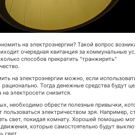
ономить на электроэнергии? Такой вопрос возника
риходит очередная квитанция за коммунальные ус
сколько способов прекратить "транжирить"
чество.
ить на электроэнергии можно, если использоват
 рационально. Тогда денежные средства будут це
а на электросети снизится.
ых, необходимо обрести полезные привычки, кот
т пользоваться электричеством зря. Например, с
ть свет, покидая комнату. Хорошей помощью мо
 движения, которые самостоятельно будут выклю
ь свет.