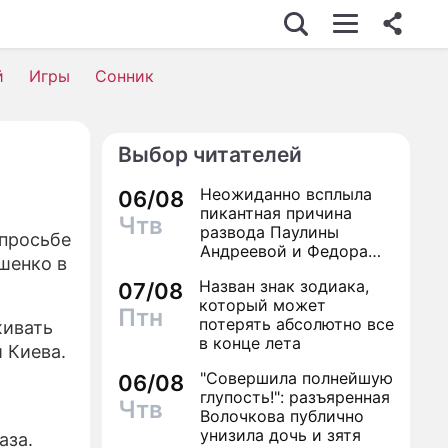
й
Игры
Сонник
Выбор читателей
Неожиданно всплыла
06/08
пикантная причина
Чтв
развода Паулины
 просьбе
Андреевой и Федора
шенко в
Бондарчука
Назван знак зодиака,
07/08
который может
Птн
потерять абсолютно все
живать
в конце лета
 Киева.
"Совершила полнейшую
06/08
глупость!": разъяренная
Чтв
Волочкова публично
унизила дочь и зятя
аза.