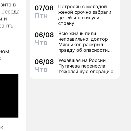
зита в
Петросян с молодой
07/08
 беседа
женой срочно забрали
Птн
детей и покинули
ы и
страну
антъ".
Всю жизнь пили
06/08
неправильно: доктор
Чтв
Мясников раскрыл
правду об опасности
ьном
антибиотиков
с
Уехавшая из России
06/08
Пугачева перенесла
Чтв
тяжелейшую операцию
ак