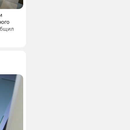
краины
и
ного
общил