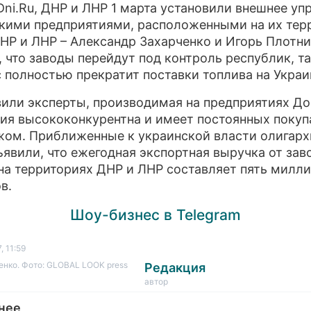
Dni.Ru, ДНР и ЛНР 1 марта установили внешнее уп
кими предприятиями, расположенными на их тер
НР и ЛНР – Александр Захарченко и Игорь Плотни
, что заводы перейдут под контроль республик, т
 полностью прекратит поставки топлива на Украи
вили эксперты, производимая на предприятиях Д
ия высококонкурентна и имеет постоянных покуп
жом. Приближенные к украинской власти олигарх
ъявили, что ежегодная экспортная выручка от зав
на территориях ДНР и ЛНР составляет пять милл
в.
Шоу-бизнес в Telegram
, 11:59
нко. Фото: GLOBAL LOOK press
Редакция
автор
нее