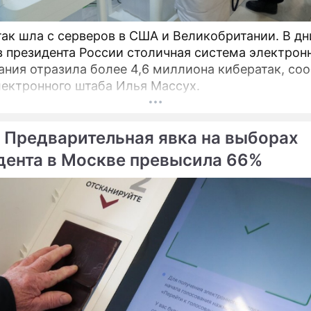
бывший президент У
так шла с серверов в США и Великобритании. В дн
 президента России столичная система электрон
ания отразила более 4,6 миллиона кибератак, со
лектронного штаба Илья Массух.
 Предварительная явка на выборах
дента в Москве превысила 66%