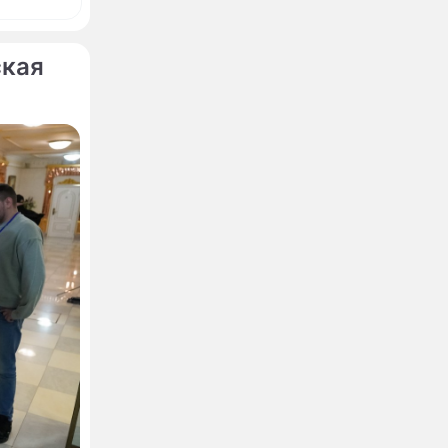
ская
готовит
ич