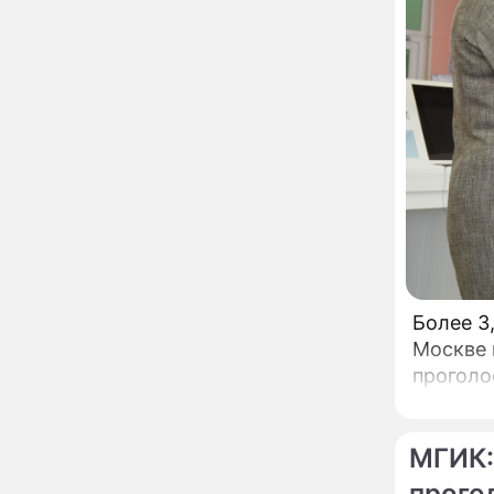
Пугачева перенесла
тяжелейшую операцию
Неожиданно всплыла
09:28
пикантная причина
развода Паулины
Андреевой и Федора
Бондарчука
Огонь с небес сожжет
00:22
урожай и дом:
страшный запрет 6
августа, о котором
молчат старики
От Преснякова до
18:13
Байсарова: сияющая
Орбакайте вывезла в
Европу всех детей от
Более 3
разных мужчин
Москве 
"Срочно выходить из
17:19
проголо
роли": перепуганная
Бородина едва не увела
чужого мужа на красной
дорожке
МГИК:
Депутат Чаплин
15:14
предложил запретить
прого