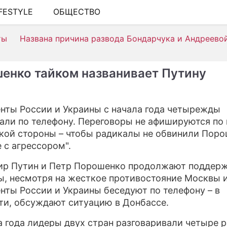
IFESTYLE
ОБЩЕСТВО
ШОУ-БИЗНЕС
ты
Названа причина развода Бондарчука и Андреево
АВТО
КИНО
енко тайком названивает Путину
НЕДВИЖИМОСТЬ
ЗДОРОВЬЕ
нты России и Украины с начала года четырежды
али по телефону. Переговоры не афишируются по
ЭКОНОМИКА
кой стороны – чтобы радикалы не обвинили Поро
ПРОИСШЕСТВИЯ
е с агрессором".
СОННИК
р Путин и Петр Порошенко продолжают поддер
ы, несмотря на жесткое противостояние Москвы и
СТИЛЬ ЖИЗНИ
нты России и Украины беседуют по телефону – в
ти, обсуждают ситуацию в Донбассе.
СЕРИАЛЫ
а года лидеры двух стран разговаривали четыре р
ИГРЫ