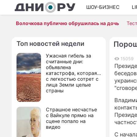
ШОУ-БИЗНЕС
L
Волочкова публично обрушилась на дочь
Тес
Топ новостей недели
Порош
Ужасная гибель за
15059
считанные дни:
Президе
объявлена
катастрофа, которая
беседов
с легкостью сотрет с
украинс
лица Земли целые
"сговор
страны
Владими
контакт
Страшное несчастье
Президе
с Вайкуле прямо на
сцене попало на
частнос
видео
С начал