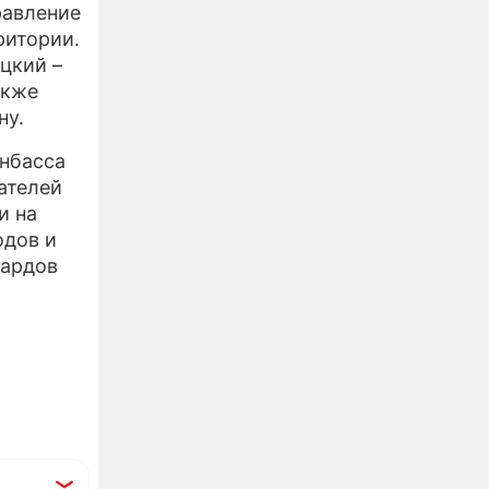
равление
ритории.
цкий –
акже
ну.
онбасса
ателей
и на
одов и
иардов