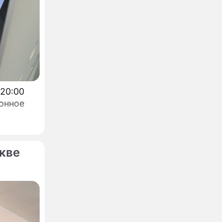
 20:00
онное
кве