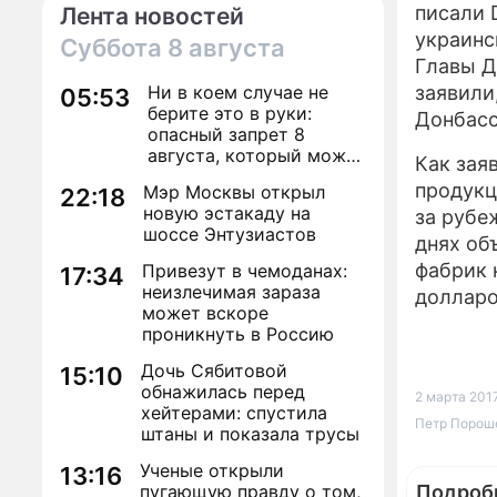
писали 
Лента новостей
украинс
Суббота
8 августа
Главы Д
Ни в коем случае не
заявили
05:53
берите это в руки:
Донбасс
опасный запрет 8
августа, который может
Как зая
навсегда зашить
продукц
Мэр Москвы открыл
22:18
женское счастье
новую эстакаду на
за рубе
шоссе Энтузиастов
днях об
фабрик 
Привезут в чемоданах:
17:34
неизлечимая зараза
долларо
может вскоре
проникнуть в Россию
Дочь Сябитовой
15:10
обнажилась перед
2 марта 2017
хейтерами: спустила
Петр Пороше
штаны и показала трусы
Ученые открыли
13:16
пугающую правду о том,
Подроб