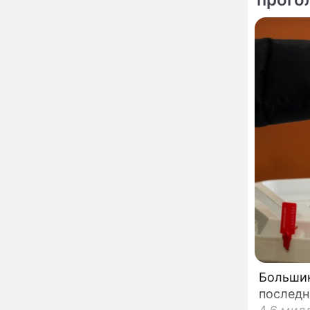
мойку машин и
торговлю во дворах
Внезапно отменивший
15:08
концерты Григорий Лепс
сделал важное
заявление
"Четырех мужей
13:36
похоронила": Шаляпин
увлекся тяжелобольной
сказочно богатой дамой
Павильоны здоровья с
12:46
бесплатной экспресс-
диагностикой
открываются в центре
Москвы
Ученые нашли способ
11:49
заблокировать самые
страшные воспоминания
Горы золота или
09:26
Большинст
сокрушительный удар:
последн
каким знакам зодиака