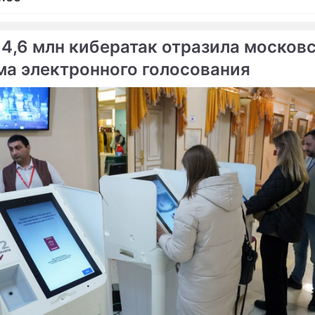
 4,6 млн кибератак отразила москов
ма электронного голосования
ме
Продолжение:
Порошенко поплакался
Порошенко оборвал
иностранным гостям
Путину телефон под
присмотром Меркель
нко опозорился перед
Напуганный Порошенко 
вропой
побег из Киева
Сюжеты
Петр Алексеев
Новости Донбасса
Порошенко