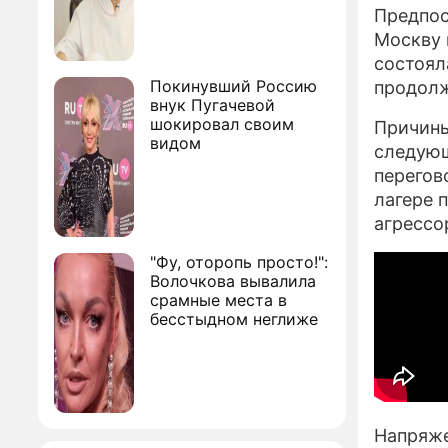
Предпос
Москву 
состоял
Покинувший Россию
продолж
внук Пугачевой
шокировал своим
Причины
видом
следующ
перегов
лагере 
агрессо
"Фу, оторопь просто!":
Волочкова вывалила
срамные места в
бесстыдном неглиже
Напряже