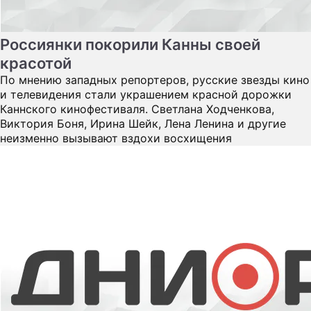
Как развлекаются дочки полковника
Дочки главного гаишника Украины веселятся с Пэрис