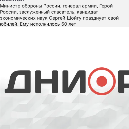
Россиянки покорили Канны своей
красотой
По мнению западных репортеров, русские звезды кино
и телевидения стали украшением красной дорожки
Каннского кинофестиваля. Светлана Ходченкова,
Виктория Боня, Ирина Шейк, Лена Ленина и другие
неизменно вызывают вздохи восхищения