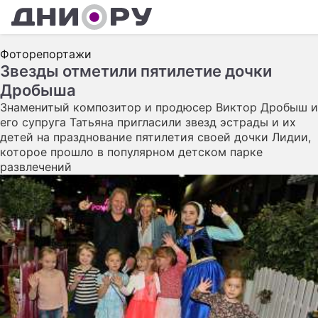
Ш
Фоторепортажи
А
Звезды отметили пятилетие дочки
Дробыша
К
Знаменитый композитор и продюсер Виктор Дробыш и
Н
его супруга Татьяна пригласили звезд эстрады и их
детей на празднование пятилетия своей дочки Лидии,
З
которое прошло в популярном детском парке
развлечений
Э
П
С
С
С
И