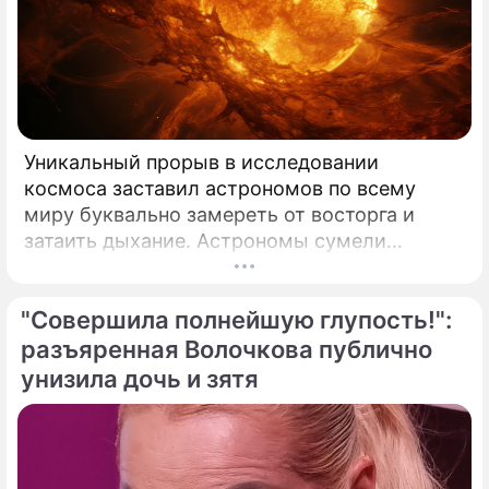
Уникальный прорыв в исследовании
космоса заставил астрономов по всему
миру буквально замереть от восторга и
затаить дыхание. Астрономы сумели
совершить невозможное и заглянуть в
самое сердце нашего светила с небывалой
"Совершила полнейшую глупость!":
доселе четкостью.
разъяренная Волочкова публично
унизила дочь и зятя