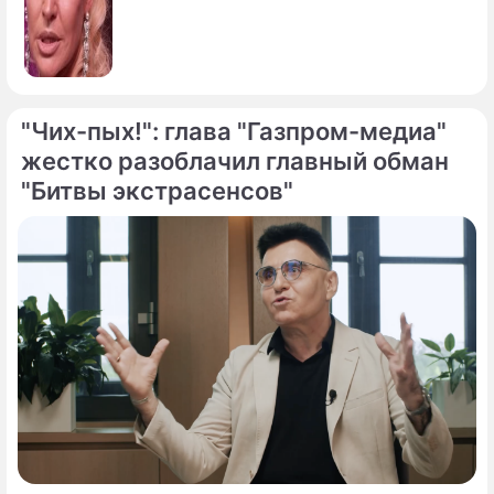
"Чих-пых!": глава "Газпром-медиа"
жестко разоблачил главный обман
"Битвы экстрасенсов"