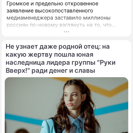
Громкое и предельно откровенное
заявление высокопоставленного
медиаменеджера заставило миллионы
россиян по-новому взглянуть на то, что
годами происходит на экране главного
развлекательного телеканала страны.
Не узнает даже родной отец: на
Генеральный директор мощнейшего
холдинга "Газпром-медиа" Александр Жаров
какую жертву пошла юная
решился на неожидаемый и крайне острый
наследница лидера группы "Руки
демарш.
Вверх!" ради денег и славы