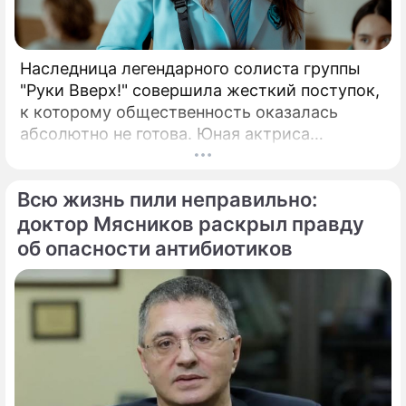
Наследница легендарного солиста группы
"Руки Вверх!" совершила жесткий поступок,
к которому общественность оказалась
абсолютно не готова. Юная актриса
Вероника Жукова, дочь бессменного лидера
группы "Руки Вверх!" Сергея Жукова,
Всю жизнь пили неправильно:
заставила взрогнуть своих многочисленных
поклонников.
доктор Мясников раскрыл правду
об опасности антибиотиков