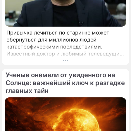
Привычка лечиться по старинке может
обернуться для миллионов людей
катастрофическими последствиями.
Известный доктор и любимый телеведущий
миллионов Александр Мясников обратил
внимание на колоссальный переворот в
Ученые онемели от увиденного на
мировой медицине, который буквально
перечеркнул все наши прошлые
Солнце: важнейший ключ к разгадке
представления о здоровье.
главных тайн