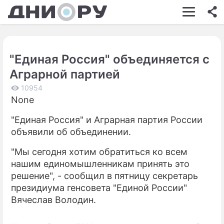
ШОУ-БИЗНЕС
АВТО
"Единая Россия" объединяется с
КИНО
Аграрной партией
НЕДВИЖИМОСТЬ
10954
None
ЗДОРОВЬЕ
"Единая Россия" и Аграрная партия России
ЭКОНОМИКА
объявили об объединении.
ПРОИСШЕСТВИЯ
"Мы сегодня хотим обратиться ко всем
СОННИК
нашим единомышленникам принять это
решение", - сообщил в пятницу секретарь
СТИЛЬ ЖИЗНИ
президиума генсовета "Единой России"
Вячеслав Володин.
СЕРИАЛЫ
ИГРЫ