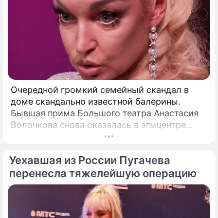
Очередной громкий семейный скандал в
доме скандально известной балерины.
Бывшая прима Большого театра Анастасия
Волочкова снова оказалась в эпицентре
громкого разбора полетов, который на этот
раз разгорелся в ее собственной семье.
Уехавшая из России Пугачева
перенесла тяжелейшую операцию