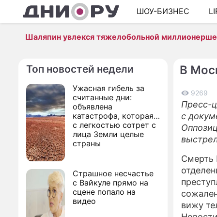
ШОУ-БИЗНЕС
L
Шаляпин увлекся тяжелобольной миллионерш
Топ новостей недели
В Мос
Ужасная гибель за
9269
считанные дни:
Пресс-ц
объявлена
катастрофа, которая
с докум
с легкостью сотрет с
Оппозиц
лица Земли целые
выстре
страны
Смерть 
отделен
Страшное несчастье
преступ
с Вайкуле прямо на
сцене попало на
сожален
видео
вижу те
Новости