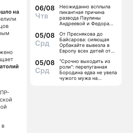
Неожиданно всплыла
06/08
ЕСС-РЕЛИЗЫ
ошло на
пикантная причина
Чтв
развода Паулины
релили
ПРОЕКТЕ
Андреевой и Федора
цов
Бондарчука
орым
От Преснякова до
05/08
Байсарова: сияющая
Срд
Орбакайте вывезла в
Европу всех детей от
ожено
разных мужчин
бщает
"Срочно выходить из
05/08
натолий
роли": перепуганная
Срд
Бородина едва не увела
чужого мужа на
красной дорожке
РПР-
йской
кой
 в