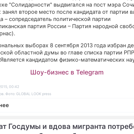
ке "Солидарности" выдвигался на пост мэра Сочи
 занял второе место после кандидата от партии в
да – сопредседатель политической партии
ликанская партия России – Партия народной своб
рнас).
ональных выборах 8 сентября 2013 года избран д
ской областной думы во главе списка партии РПР
 Является кандидатом физико-математических нау
Шоу-бизнес в Telegram
2015, 00:42
в. Фото: GLOBAL LOOK press
нее
ат Госдумы и вдова мигранта потре