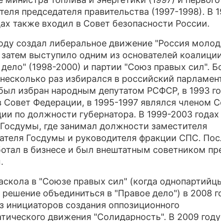
теля председателя правительства (1997-1998). В 1
дах также входил в Совет безопасности России.
году создал либеральное движение "Россия молод
 затем выступило одним из основателей коалици
 дело" (1998-2000) и партии "Союз правых сил". Б
несколько раз избирался в российский парламент
 был избран народным депутатом РСФСР, в 1993 г
в Совет Федерации, в 1995-1997 являлся членом С
ии по должности губернатора. В 1999-2003 годах
 Госдумы, где занимал должности заместителя
ателя Госдумы и руководителя фракции СПС. Пос
ботал в бизнесе и был внештатным советником пр
.
аскола в "Союзе правых сил" (когда однопартийц
 решение объединиться в "Правое дело") в 2008 г
з инициаторов создания оппозиционного
тического движения "Солидарность". В 2009 году