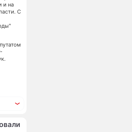
 и на
ласти. С
оды"
епутатом
-
к.
бовали