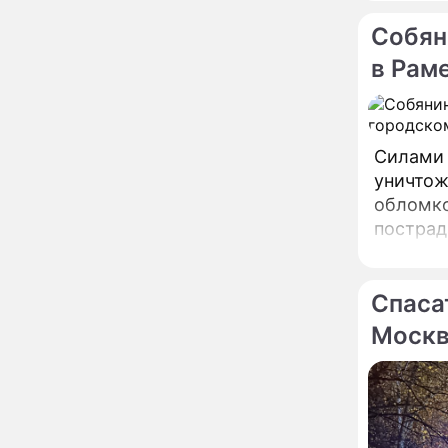
вернули исторический
облик
Собян
Собянин: Московские
13:29
в Рам
проекты помогают
развитию регионов
Застуканный с поличным
12:14
Ваня Дмитриенко
Силами 
жестко подставил
уничтож
родную сестру
обломко
В Котельниках к началу
10:50
пострад
учебного года откроют
служб.
образовательный
комплекс почти на 2,5
тысячи мест
Спаса
В сауну с 22-летним
10:47
юношей: неузнаваемая
Моск
Жанна Агузарова
ошарашила отдыхом с
молодым фаворитом
В одном бюстгальтере и
09:17
заклепках: скандальная
Глюкоза ошарашила