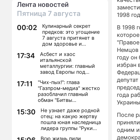
Лента новостей
замести
Пятница
7 августа
1998 го
Кулинарный секрет
00:02
В 1998 
предков: это угощение
которое
7 августа притянет в
"Правое
дом здоровье и
исполнение желаний
Немцов 
Асбест и хаос
17:34
году он
итальянской
избран 
металлургии: главный
завод Европы под
Федерац
угрозой закрытия из-за
депутат
"Чих-пых!": глава
17:11
евробюрократии
председ
"Газпром-медиа" жестко
разоблачил главный
года ра
обман "Битвы
Украины
экстрасенсов"
Не узнает даже родной
15:30
После р
отец: на какую жертву
пошла юная наследница
приняли
лидера группы "Руки
одним и
Вверх!" ради денег и
демокра
Всю жизнь пили