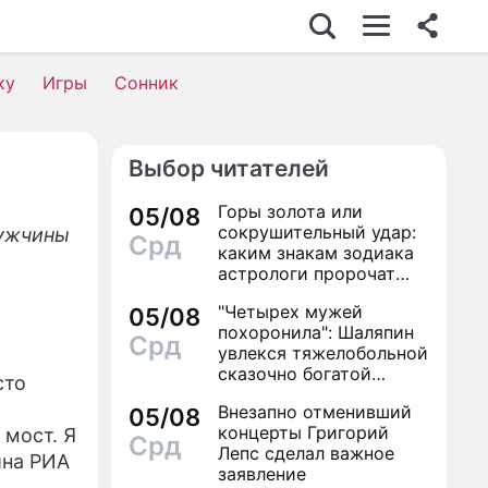
У-БИЗНЕС
ку
Игры
Сонник
ТО
ИНО
Выбор читателей
ЕДВИЖИМОСТЬ
Горы золота или
05/08
ОРОВЬЕ
сокрушительный удар:
мужчины
Срд
каким знакам зодиака
КОНОМИКА
астрологи пророчат
счастье, а кому нищету
"Четырех мужей
РОИСШЕСТВИЯ
05/08
похоронила": Шаляпин
Срд
увлекся тяжелобольной
ОННИК
сказочно богатой
сто
дамой
ИЛЬ ЖИЗНИ
Внезапно отменивший
05/08
концерты Григорий
мост. Я
Срд
ЕРИАЛЫ
Лепс сделал важное
ина РИА
заявление
ГРЫ