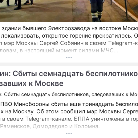
 здании бывшего Электрозавода на востоке Мос
 локализовать, открытое горение прекратилось. 
 мэр Москвы Сергей Собянин в своем Telegram-к
словам, в настоящий момент силами МЧС
нимаются все меры по ликвидации пожара.
ин: Сбиты семнадцать беспилотнико
вавших к Москве
ПВО Минобороны сбиты еще тринадцать беспило
х на Москву. Об этом сообщил мэр Москвы Серг
м Telegram-канале. БПЛА уничтожены в городских
 Раменское, Домодедово и Коломна.