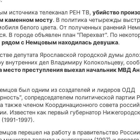
ПР
ым источника телеканал РЕН ТВ,
убийство произ
м каменном мосту
. В политика четырежды выст
О 
мобиля белого цвета. От полученных ранений Нем
ся. В городе объявлен план "Перехват". По некот
,
рядом с Немцовым находилась девушка
.
стве депутата Ярославской городской думы дол
у внутренних дел Владимиру Колокольцеву, соо
а место преступления выехал начальник МВД А
емцов был одним из создателей и лидеров ОДД
рность", сопредседателем политической партии 
 а также членом Координационного совета росси
ии. Известен как первый губернатор Нижегородс
(1991-1997).
емцов перешел на работу в правительство России
е министра топлива и энергетики (1997) и первого