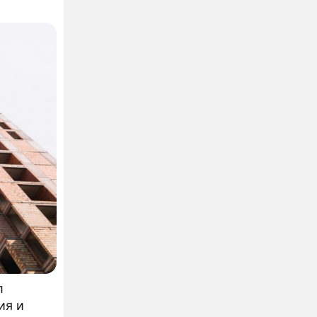
 с
л
ия и