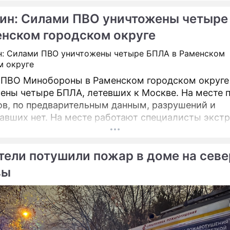
ин: Силами ПВО уничтожены четыре
енском городском округе
ПВО Минобороны в Раменском городском округе
ены четыре БПЛА, летевших к Москве. На месте 
в, по предварительным данным, разрушений и
авших нет. На месте работают специалисты экст
тели потушили пожар в доме на севе
вы