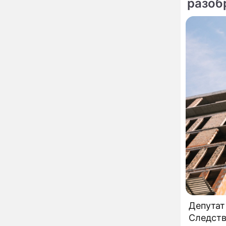
разоб
развода Паулины
По те
калин
Андреевой и Федора
Бондарчука
"Пятой
Огонь с небес сожжет
00:22
листов
урожай и дом:
страшный запрет 6
августа, о котором
Ходорк
молчат старики
предат
От Преснякова до
18:13
Байсарова: сияющая
Орбакайте вывезла в
Европу всех детей от
разных мужчин
"Срочно выходить из
17:19
роли": перепуганная
Бородина едва не увела
чужого мужа на красной
дорожке
Депутат Чаплин
15:14
предложил запретить
мойку машин и
торговлю во дворах
Депутат
Внезапно отменивший
15:08
Следств
концерты Григорий Лепс