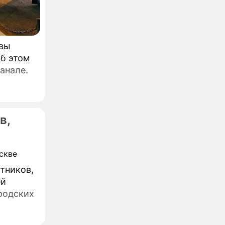
квы
Об этом
анале.
в,
тников,
ей