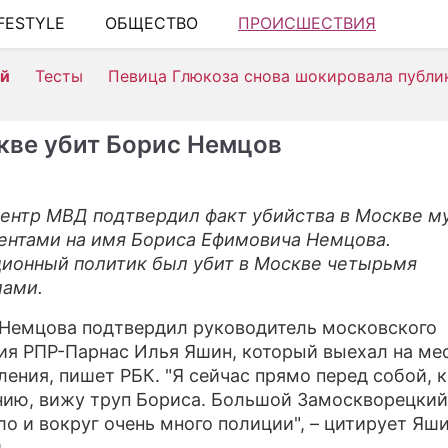
IFESTYLE
ОБЩЕСТВО
ПРОИСШЕСТВИЯ
ШО
ей
Тесты
Певица Глюкоза снова шокировала публи
АВ
К
кве убит Борис Немцов
Н
ЗД
ентр МВД подтвердил факт убийства в Москве 
ентами на имя Бориса Ефимовича Немцова.
Э
ионный политик был убит в Москве четырьмя
П
лами.
С
Немцова подтвердил руководитель московского
ия РПР-Парнас Илья Яшин, который выехал на ме
СТ
ления, пишет РБК. "Я сейчас прямо перед собой, к
ию, вижу труп Бориса. Большой Замоскворецкий 
С
ло и вокруг очень много полиции", – цитирует Яш
И
.