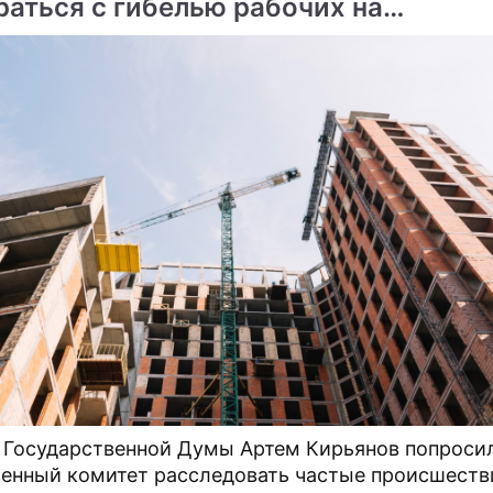
раться с гибелью рабочих на
ме
инградской стройке
 колонне" ответили
"Говорящие головы"
ками
антикризисного марша
овский собрал
На Арбате сорвали маски
елей России
"пятой колонны"
 Государственной Думы Артем Кирьянов попроси
енный комитет расследовать частые происшеств