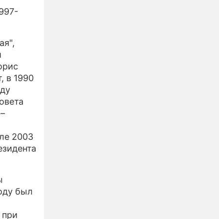
997-
ая",
и
орис
, в 1990
оду
овета
 –
ле 2003
езидента
ы
оду был
 при