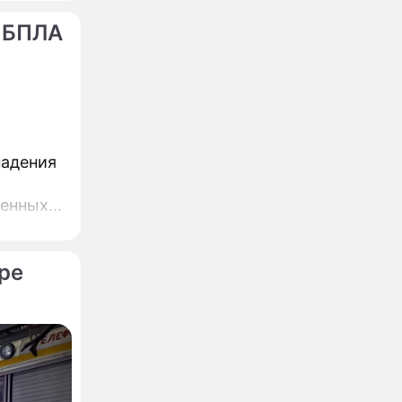
 БПЛА
падения
ренных
ре