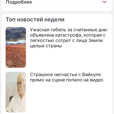
Подробнее
Топ новостей недели
Ужасная гибель за считанные дни:
По теме
объявлена катастрофа, которая с
легкостью сотрет с лица Земли
Россия запретила фрукты из
целые страны
Белоруссии
Крым защитили от американских яиц
Россию спасли от зараженных
Страшное несчастье с Вайкуле
помидоров
прямо на сцене попало на видео
На границе перехватили 100 тонн мяса
из США