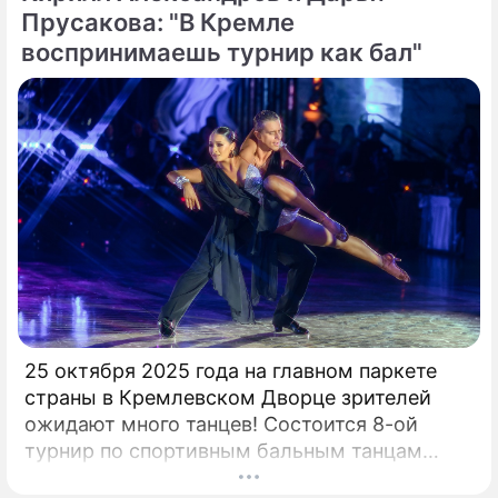
суммы.
Прусакова: "В Кремле
воспринимаешь турнир как бал"
25 октября 2025 года на главном паркете
страны в Кремлевском Дворце зрителей
ожидают много танцев! Состоится 8-ой
турнир по спортивным бальным танцам
"Кубок Кремля – Гордость России!". Будет