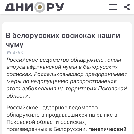
ШОУ-БИЗНЕС
АВТО
В белорусских сосисках нашли
КИНО
чуму
НЕДВИЖИМОСТЬ
4753
Российское ведомство обнаружило геном
ЗДОРОВЬЕ
вируса африканской чумы в белорусских
ЭКОНОМИКА
сосисках. Россельхознадзор предпринимает
меры по недопущению распространения
ПРОИСШЕСТВИЯ
этого заболевания на территории Псковской
области.
СОННИК
Российское надзорное ведомство
СТИЛЬ ЖИЗНИ
обнаружило в продававшихся на рынке в
СЕРИАЛЫ
Псковской области сосисках,
произведенных в Белоруссии,
генетический
ИГРЫ