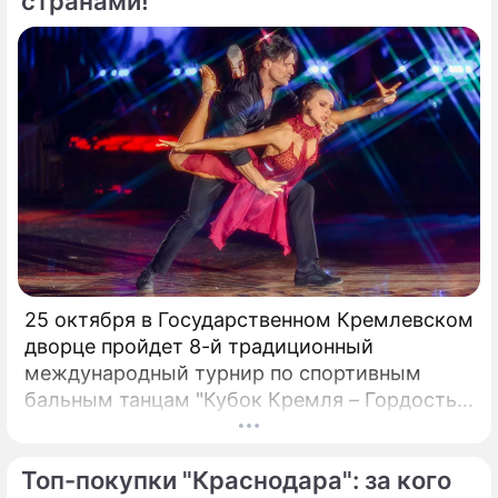
странами!
25 октября в Государственном Кремлевском
дворце пройдет 8-й традиционный
международный турнир по спортивным
бальным танцам "Кубок Кремля – Гордость
России!". Турнир с таким названием вот уже
четвертый год проводит Станислав Попов,
Топ-покупки "Краснодара": за кого
президент Российского Танцевального