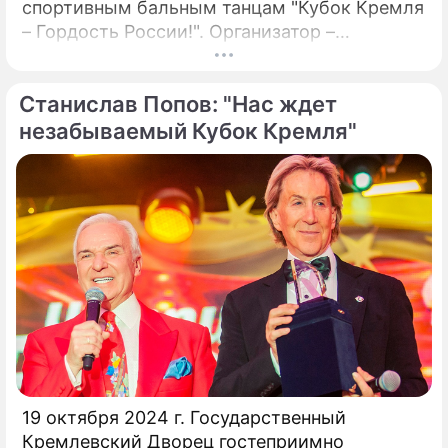
спортивным бальным танцам "Кубок Кремля
– Гордость России!". Организатор –
президент Российского танцевального
союза, заслуженный деятель искусств РФ,
Станислав Попов: "Нас ждет
народный артист России Станислав Попов.
незабываемый Кубок Кремля"
19 октября 2024 г. Государственный
Кремлевский Дворец гостеприимно