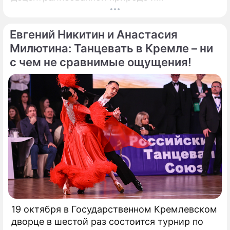
безграничной функциональности Биткойн
предлагает компаниям захватывающие
Евгений Никитин и Анастасия
возможности для расширения своего
присутствия. Однако наряду с
Милютина: Танцевать в Кремле – ни
преимуществами возникают и серьезные
с чем не сравнимые ощущения!
проблемы, особенно в нормативно-
правовой сфере. Понимание этих
препятствий имеет важное значение для
предприятий, рассматривающих
возможность внедрения Биткойна.
19 октября в Государственном Кремлевском
дворце в шестой раз состоится турнир по