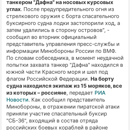
танкером "Дафна" на носовых курсовых
углах
. После предупредительного огня из
ПРЕСС-РЕЛИЗЫ
стрелкового оружия с борта спасательного
О ПРОЕКТЕ
буксирного судна лодки застопорили ход, а
затем удалились в сторону островов", -
сообщил во вторник официальный
представитель управления пресс-службы и
информации Минобороны России по ВМФ.
По словам собеседника, в момент неудачной
попытки захвата танкер "Дафна" находился в
южной части Красного моря и шел под
флагом Российской Федерации.
На борту
судна находился экипаж из 15 моряков, все
из которых – россияне
, передает
РИА
Новости
. Как сообщил представитель
Минобороны, в отражении пиратской атаки
приняли участие спасательный буксир
"СБ-36", входящий в состав отряда
российских боевых кораблей в районе