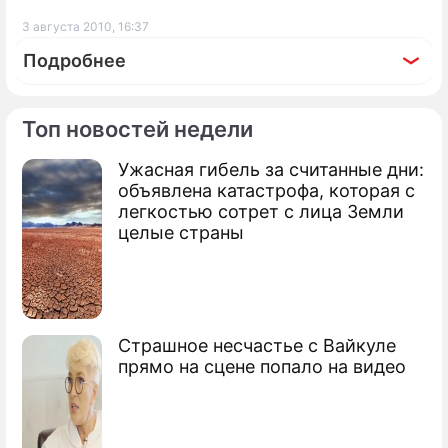
3 августа 2010, 16:37
Подробнее
Топ новостей недели
Ужасная гибель за считанные дни:
По теме
объявлена катастрофа, которая с
легкостью сотрет с лица Земли
Моряки прогнали пиратов пивными
целые страны
бутылками
Моряки отбивались от пиратов
рогатками
Страшное несчастье с Вайкуле
Отпущенные на волю пираты погибли в
прямо на сцене попало на видео
море