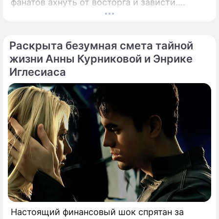
фанатов ахнуть от восторга и зависти.
Знаменитая певица Жасмин всегда
славилась аппетитными восточными
формами, однако ее свежие снимки
Раскрыта безумная смета тайной
спровоцировали настоящую бурю в Сети.
жизни Анны Курниковой и Энрике
Иглесиаса
Настоящий финансовый шок спрятан за