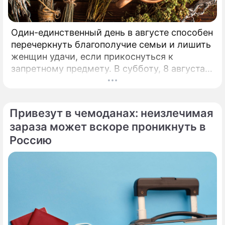
Один-единственный день в августе способен
перечеркнуть благополучие семьи и лишить
женщин удачи, если прикоснуться к
запретному предмету. В субботу, 8 августа,
православная церковь молитвенно чтит
память святых священномучеников
Ермолая, Ермиппа и Ермократа, иереев
Привезут в чемоданах: неизлечимая
Никомидийских.
зараза может вскоре проникнуть в
Россию