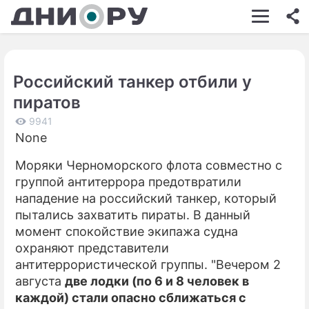
ШОУ-БИЗНЕС
АВТО
Российский танкер отбили у
КИНО
пиратов
НЕДВИЖИМОСТЬ
9941
None
ЗДОРОВЬЕ
Моряки Черноморского флота совместно с
ЭКОНОМИКА
группой антитеррора предотвратили
ПРОИСШЕСТВИЯ
нападение на российский танкер, который
пытались захватить пираты. В данный
СОННИК
момент спокойствие экипажа судна
охраняют представители
СТИЛЬ ЖИЗНИ
антитеррористической группы. "Вечером 2
СЕРИАЛЫ
августа
две лодки (по 6 и 8 человек в
каждой) стали опасно сближаться с
ИГРЫ