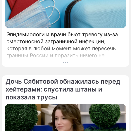
Эпидемиологи и врачи бьют тревогу из-за
смертоносной заграничной инфекции,
которая в любой момент может пересечь
границы России и поразить ничего не
подозревающих граждан. Россию
предупредили о реальной и крайне опасной
угрозе: в страну могут завезти неизлечимый
Дочь Сябитовой обнажилась перед
и смертоносный вирус Бурбон.
хейтерами: спустила штаны и
показала трусы