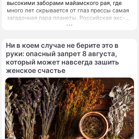
высокими заборами майамского рая, где
много лет скрывается от глаз прессы самая
загадочная пара планеты. Российская экс-
теннисистка Анна Курникова и испанский
поп-идол Энрике Иглесиас уже больше
двадцати лет удерживают статус одной из
Ни в коем случае не берите это в
самых закрытых и непубличных пар
руки: опасный запрет 8 августа,
мирового шоу-бизнеса.
который может навсегда зашить
женское счастье