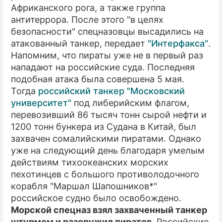
Африканского рога, а также группа
антитеррора. После этого "в целях
безопасности" спецназовцы высадились на
атакованный танкер, передает
"Интерфакса"
.
Напомним, что пираты уже не в первый раз
нападают на российские суда. Последняя
подобная атака была совершена 5 мая.
Тогда
российский танкер "Московский
университет"
под либерийским флагом,
перевозивший 86 тысяч тонн сырой нефти и
1200 тонн бункера из Судана в Китай, был
захвачен сомалийскими пиратами. Однако
уже на следующий день благодаря умелым
действиям тихоокеанских морских
пехотинцев с большого противолодочного
корабля "Маршал Шапошников*"
российское судно было освобождено.
Морской спецназ взял захваченный танкер
штурмом и разоружил пиратов
. Российские