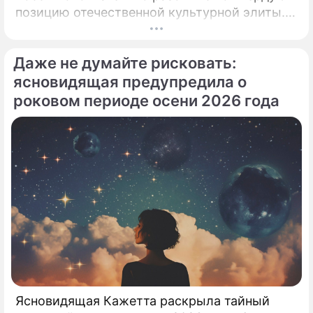
позицию отечественной культурной элиты.
Эпопея вокруг возможного камбэка 75-
летней Аллы Пугачевой на отечественную
Даже не думайте рисковать:
сцену приобрела абсолютно
бескомпромиссный характер.
ясновидящая предупредила о
роковом периоде осени 2026 года
Ясновидящая Кажетта раскрыла тайный