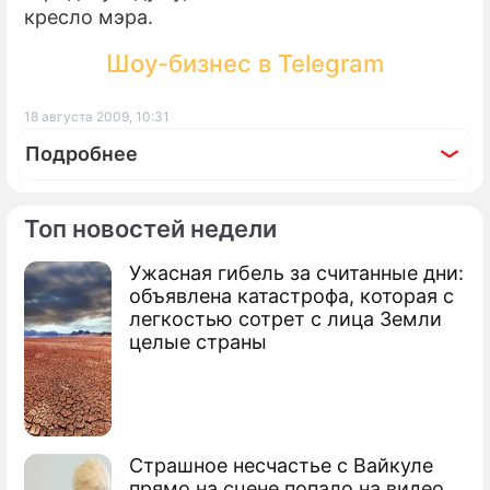
кресло мэра.
Шоу-бизнес в Telegram
18 августа 2009, 10:31
Подробнее
Топ новостей недели
Ужасная гибель за считанные дни:
По теме
объявлена катастрофа, которая с
легкостью сотрет с лица Земли
Кабмин Латвии лишился шести
целые страны
министров
Саакашвили помиловал лауреата
"Юрмалы"
Страшное несчастье с Вайкуле
В Юрмале расстрелян Porsche Cayenne
прямо на сцене попало на видео