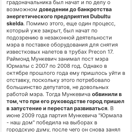
градоначальника был начат и по делу о
возможном
доведении до банкротства
энергетического предприятия Dubultu
skelda
. Помимо этого, еще один процесс,
который уже закрыт, был начат по
подозрению в незаконной деятельности
мэра в поставке оборудования для снятия
известковых налетов в трубах Precon 17.
Раймонд Мункевич занимал пост мэра
Юрмалы с 2007 по 2008 год. Однако в
октябре прошлого года ему пришлось уйти в
отставку, поскольку этого потребовало
большинство депутатов, не довольных
работой мэра. Тогда Мункевича
обвинили в
том, что при его руководстве город пришел
в запустение и перестал развиваться
. В
июне 2009 года партия Мункевича "Юрмала
- наш дом" победила на выборах в
городскую думу, после чего он снова занял