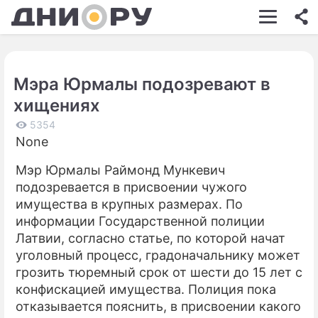
ШОУ-БИЗНЕС
АВТО
Мэра Юрмалы подозревают в
КИНО
хищениях
НЕДВИЖИМОСТЬ
5354
None
ЗДОРОВЬЕ
Мэр Юрмалы Раймонд Мункевич
ЭКОНОМИКА
подозревается в присвоении чужого
ПРОИСШЕСТВИЯ
имущества в крупных размерах. По
информации Государственной полиции
СОННИК
Латвии, согласно статье, по которой начат
уголовный процесс, градоначальнику может
СТИЛЬ ЖИЗНИ
грозить тюремный срок от шести до 15 лет с
СЕРИАЛЫ
конфискацией имущества. Полиция пока
отказывается пояснить, в присвоении какого
ИГРЫ