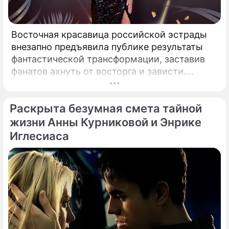
Восточная красавица российской эстрады
внезапно предъявила публике результаты
фантастической трансформации, заставив
фанатов ахнуть от восторга и зависти.
Знаменитая певица Жасмин всегда
славилась аппетитными восточными
Раскрыта безумная смета тайной
формами, однако ее свежие снимки
спровоцировали настоящую бурю в Сети.
жизни Анны Курниковой и Энрике
Иглесиаса