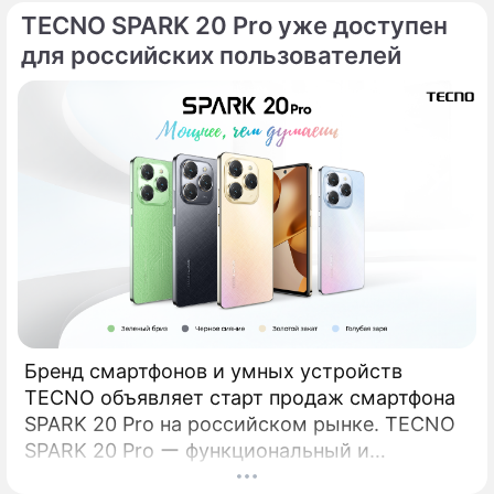
TECNO SPARK 20 Pro уже доступен
обо всем по порядку. КамераОдно из
ключевых отличий SPARK 20 Pro от
для российских пользователей
стандартной модели – основная камера на
108 Мп, которая впервые появляется в
линейке SPARK.
Бренд смартфонов и умных устройств
TECNO объявляет старт продаж смартфона
SPARK 20 Pro на российском рынке. TECNO
SPARK 20 Pro ー функциональный и
сбалансированный смартфон из новой серии