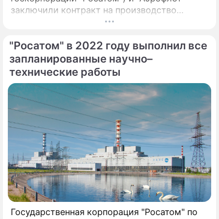
заключили контракт на производство
воздушных фильтров для систем
вентиляции самолетов зарубежного
"Росатом" в 2022 году выполнил все
производства. Компании первыми в России
реализовали совместный проект по
запланированные научно–
созданию отечественных воздушных
технические работы
фильтров для систем вентиляции в салонах
самолетов иностранного производства.
Государственная корпорация "Росатом" по