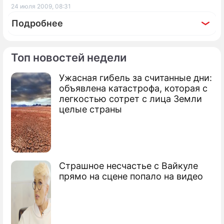
24 июля 2009, 08:31
Подробнее
Топ новостей недели
Ужасная гибель за считанные дни:
По теме
объявлена катастрофа, которая с
легкостью сотрет с лица Земли
Продолжение: Около
целые страны
Норильска затонул пароход
Под завалами дома ищут женщин и
Страшное несчастье с Вайкуле
детей
прямо на сцене попало на видео
Под завалами в Астрахани нашли
погибших