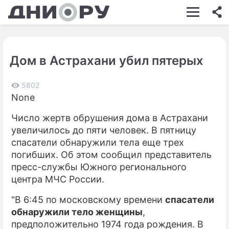
ШОУ-БИЗНЕС
АВТО
Дом в Астрахани убил пятерых
КИНО
НЕДВИЖИМОСТЬ
5802
None
ЗДОРОВЬЕ
Число жертв обрушения дома в Астрахани
ЭКОНОМИКА
увеличилось до пяти человек. В пятницу
спасатели обнаружили тела еще трех
ПРОИСШЕСТВИЯ
погибших. Об этом сообщил представитель
пресс-службы Южного регионального
СОННИК
центра МЧС России.
СТИЛЬ ЖИЗНИ
"В 6:45 по московскому времени
спасатели
СЕРИАЛЫ
обнаружили тело женщины
,
предположительно 1974 года рождения. В
ИГРЫ