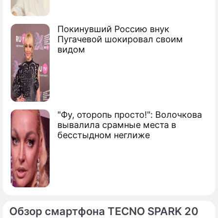
Очевидцы рассказали о трагедии в
общежитии
Покинувший Россию внук
Пугачевой шокировал своим
Сюжеты
видом
Катастрофа
"Фу, оторопь просто!": Волочкова
вывалила срамные места в
бесстыдном неглиже
Обзор смартфона TECNO SPARK 20