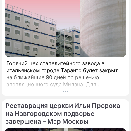
Горячий цех сталелитейного завода в
итальянском городе Таранто будет закрыт
на ближайшие 90 дней по решению
апелляционного суда Милана. Для
возобновления производства необходимо
убрать все асбестовые элементы
Реставрация церкви Ильи Пророка
конструкций и оборудования из цеха,
сообщает портал Eurometal.
на Новгородском подворье
Металлургический завод компании Acciaierie
завершена – Мэр Москвы
d'Italia (ADI), ранее известной как Ilva