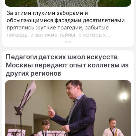
За этими глухими заборами и
обсыпающимися фасадами десятилетиями
прятались жуткие трагедии, забытые
легенды и великие тайны, о которых
миллионы прохожих даже не догадывались.
Французский писатель В.
Педагоги детских школ искусств
Москвы передают опыт коллегам из
других регионов