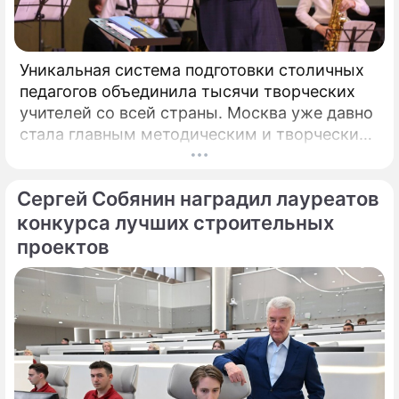
Уникальная система подготовки столичных
педагогов объединила тысячи творческих
учителей со всей страны. Москва уже давно
стала главным методическим и творческим
центром России, где рождаются самые
передовые практики воспитания молодых
Сергей Собянин наградил лауреатов
талантов.
конкурса лучших строительных
проектов