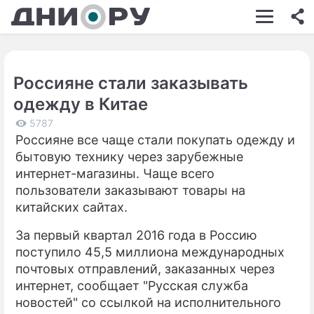
ШОУ-БИЗНЕС
АВТО
Россияне стали заказывать
КИНО
одежду в Китае
НЕДВИЖИМОСТЬ
5787
Россияне все чаще стали покупать одежду и
ЗДОРОВЬЕ
бытовую технику через зарубежные
ЭКОНОМИКА
интернет-магазины. Чаще всего
пользователи заказывают товары на
ПРОИСШЕСТВИЯ
китайских сайтах.
СОННИК
За первый квартал 2016 года в Россию
поступило 45,5 миллиона международных
СТИЛЬ ЖИЗНИ
почтовых отправлений, заказанных через
СЕРИАЛЫ
интернет, сообщает "Русская служба
новостей" со ссылкой на исполнительного
ИГРЫ