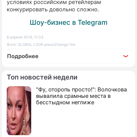
условиях российским ретейлерам
конкурировать довольно сложно.
Шоу-бизнес в Telegram
8 апреля 2016, 11:33
Фото: GLOBAL LOOK press/Zhengyi Xie
Подробнее
Топ новостей недели
"Фу, оторопь просто!": Волочкова
По теме
вывалила срамные места в
бесстыдном неглиже
Россияне активно скупают валюту
Россияне берут новые кредиты ради
старых