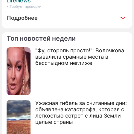
LifeNews
• Требует проверки
Подробнее
Топ новостей недели
"Фу, оторопь просто!": Волочкова
По теме
вывалила срамные места в
бесстыдном неглиже
Продолжение: Бабушка
получила пенсию в 32 млн
рублей
Ужасная гибель за считанные дни:
объявлена катастрофа, которая с
легкостью сотрет с лица Земли
целые страны