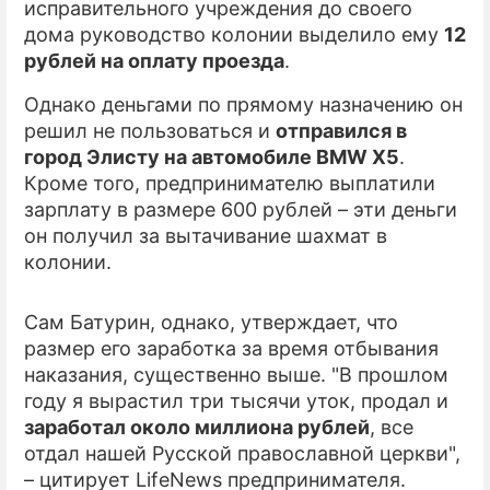
исправительного учреждения до своего
дома руководство колонии выделило ему
12
ПРЕСС-РЕЛИЗЫ
рублей на оплату проезда
.
О ПРОЕКТЕ
Однако деньгами по прямому назначению он
решил не пользоваться и
отправился в
город Элисту на автомобиле BMW X5
.
Кроме того, предпринимателю выплатили
зарплату в размере 600 рублей – эти деньги
он получил за вытачивание шахмат в
колонии.
Сам Батурин, однако, утверждает, что
размер его заработка за время отбывания
наказания, существенно выше. "В прошлом
году я вырастил три тысячи уток, продал и
заработал около миллиона рублей
, все
отдал нашей Русской православной церкви",
– цитирует LifeNews предпринимателя.