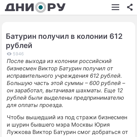
ШОУ-БИЗНЕС
АВТО
Батурин получил в колонии 612
КИНО
рублей
НЕДВИЖИМОСТЬ
5946
После выхода из колонии российский
ЗДОРОВЬЕ
бизнесмен Виктор Батурин получил от
ЭКОНОМИКА
исправительного учреждения 612 рублей.
Большую часть этой суммы – 600 рублей –
ПРОИСШЕСТВИЯ
он заработал, вытачивая шахматы. Еще 12
рублей были выделены предпринимателю
СОННИК
для оплаты проезда.
СТИЛЬ ЖИЗНИ
Чтобы вышедший из под стражи бизнесмен
СЕРИАЛЫ
и шурин бывшего мэра Москвы Юрия
Лужкова Виктор Батурин смог добраться от
ИГРЫ