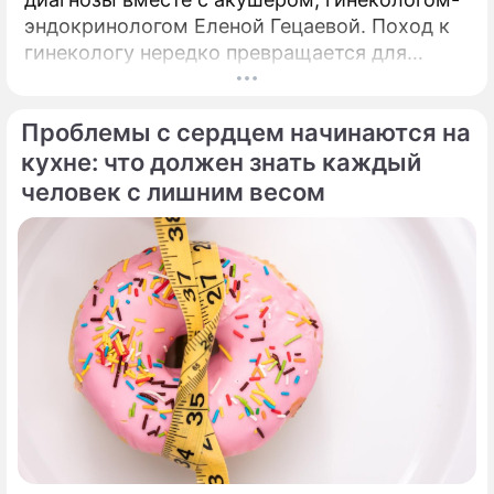
эндокринологом Еленой Гецаевой. Поход к
гинекологу нередко превращается для
женщины не в спокойный разговор о
здоровье, а в маленький экзамен на
Проблемы с сердцем начинаются на
выдержку.
кухне: что должен знать каждый
человек с лишним весом