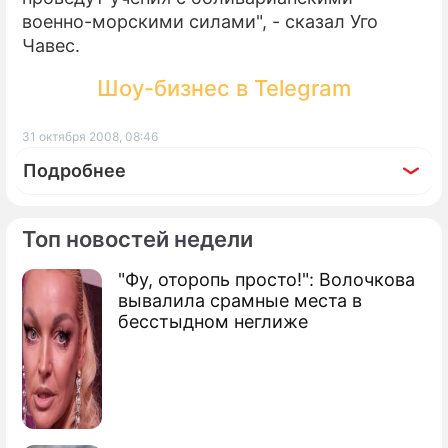
военно-морскими силами", - сказал Уго
Чавес.
Шоу-бизнес в Telegram
31 октября 2008, 08:46
Подробнее
Топ новостей недели
"Фу, оторопь просто!": Волочкова
По теме
вывалила срамные места в
бесстыдном неглиже
ОПЕК сажает мир на нефтяную диету
Чавес придумал путь выхода из кризиса
Буш объявил Венесуэлу наркодержавой