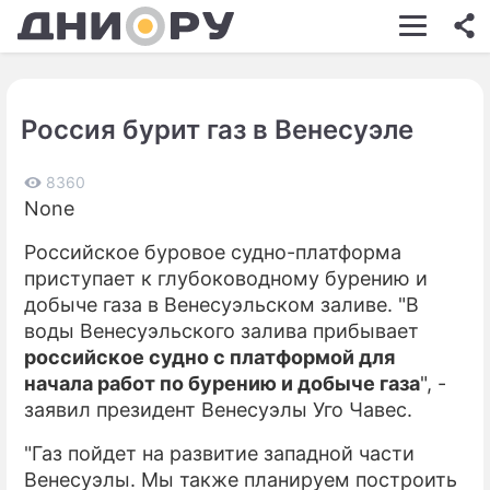
ШОУ-БИЗНЕС
АВТО
Россия бурит газ в Венесуэле
КИНО
НЕДВИЖИМОСТЬ
8360
None
ЗДОРОВЬЕ
Российское буровое судно-платформа
ЭКОНОМИКА
приступает к глубоководному бурению и
добыче газа в Венесуэльском заливе. "В
ПРОИСШЕСТВИЯ
воды Венесуэльского залива прибывает
российское судно с платформой для
СОННИК
начала работ по бурению и добыче газа
", -
СТИЛЬ ЖИЗНИ
заявил президент Венесуэлы Уго Чавес.
СЕРИАЛЫ
"Газ пойдет на развитие западной части
Венесуэлы. Мы также планируем построить
ИГРЫ