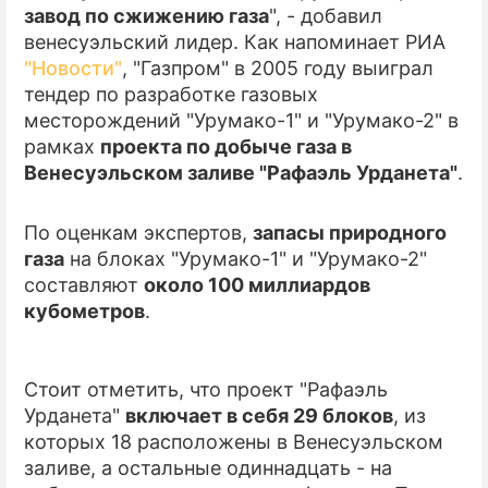
завод по сжижению газа
", - добавил
венесуэльский лидер. Как напоминает РИА
ПРЕСС-РЕЛИЗЫ
"Новости"
, "Газпром" в 2005 году выиграл
О ПРОЕКТЕ
тендер по разработке газовых
месторождений "Урумако-1" и "Урумако-2" в
рамках
проекта по добыче газа в
Венесуэльском заливе "Рафаэль Урданета"
.
По оценкам экспертов,
запасы природного
газа
на блоках "Урумако-1" и "Урумако-2"
составляют
около 100 миллиардов
кубометров
.
Стоит отметить, что проект "Рафаэль
Урданета"
включает в себя 29 блоков
, из
которых 18 расположены в Венесуэльском
заливе, а остальные одиннадцать - на