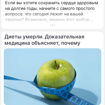
Если вы хотите сохранить сердце здоровым
на долгие годы, начните с самого простого
вопроса: что сегодня лежит на вашей
тарелке? Возможно, именно этот выбор
станет лучшей инвестицией в ваше будущее.
Каждые 34 секунды в мире один человек
Диеты умерли. Доказательная
умирает от сердечно-сосудистого
заболевания.
медицина объясняет, почему