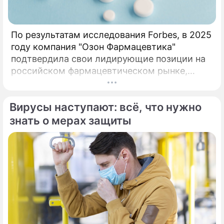
По результатам исследования Forbes, в 2025
году компания "Озон Фармацевтика"
подтвердила свои лидирующие позиции на
российском фармацевтическом рынке,
набрав 97 баллов из 110. При валовом
объеме продаж 63,6 млрд рублей и росте
Вирусы наступают: всё, что нужно
продаж 29,3%. По результатам
исследования Forbes, в 2025 году компания
знать о мерах защиты
«Озон Фармацевтика» подтвердила свои
лидирующие позиции на российском
фармацевтическом рынке, набрав 97 баллов
из 110.