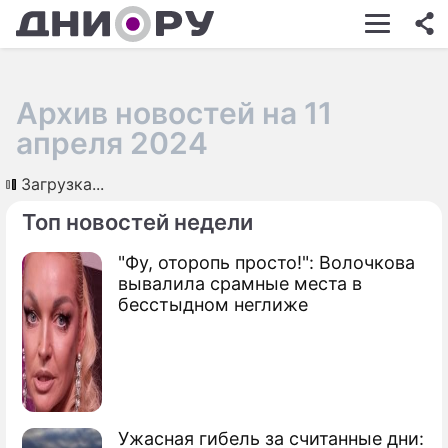
ШОУ-БИЗНЕС
АВТО
Архив новостей на 11
КИНО
апреля 2024
НЕДВИЖИМОСТЬ
Загрузка...
ЗДОРОВЬЕ
Топ новостей недели
ЭКОНОМИКА
"Фу, оторопь просто!": Волочкова
вывалила срамные места в
ПРОИСШЕСТВИЯ
бесстыдном неглиже
СОННИК
СТИЛЬ ЖИЗНИ
СЕРИАЛЫ
Ужасная гибель за считанные дни:
ИГРЫ