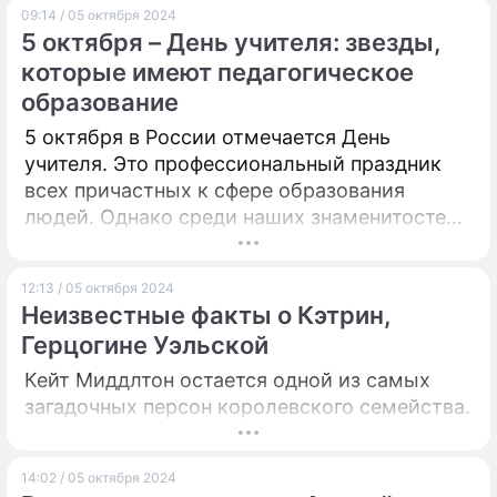
09:14 / 05 октября 2024
особенные презенты.
5 октября – День учителя: звезды,
которые имеют педагогическое
образование
5 октября в России отмечается День
учителя. Это профессиональный праздник
всех причастных к сфере образования
людей. Однако среди наших знаменитостей
тоже найдутся те, кто имеет педагогическое
образование и даже в свое время работал
12:13 / 05 октября 2024
по специальности. О них в материале
Неизвестные факты о Кэтрин,
"Дни.ру".
Герцогине Уэльской
Кейт Миддлтон остается одной из самых
загадочных персон королевского семейства.
14:02 / 05 октября 2024