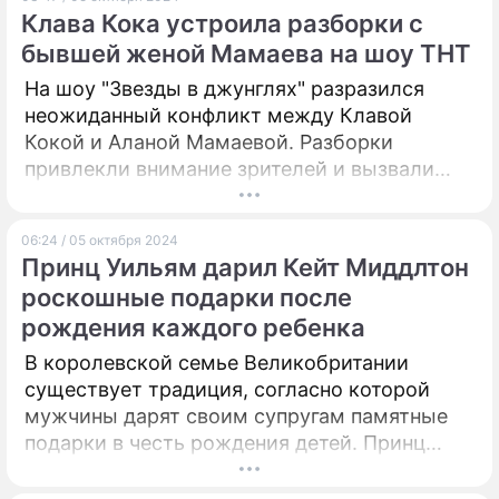
Клава Кока устроила разборки с
ПРЕСС-РЕЛИЗЫ
бывшей женой Мамаева на шоу ТНТ
О ПРОЕКТЕ
На шоу "Звезды в джунглях" разразился
неожиданный конфликт между Клавой
Кокой и Аланой Мамаевой. Разборки
привлекли внимание зрителей и вызвали
бурные обсуждения в социальных сетях.
06:24 / 05 октября 2024
Принц Уильям дарил Кейт Миддлтон
роскошные подарки после
рождения каждого ребенка
В королевской семье Великобритании
существует традиция, согласно которой
мужчины дарят своим супругам памятные
подарки в честь рождения детей. Принц
Уильям, как истинный адепт этой практики,
всегда выбирал для Кейт Миддлтон