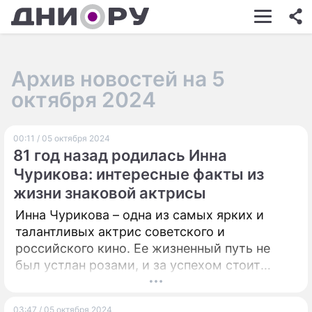
ШОУ-БИЗНЕС
АВТО
Архив новостей на 5
КИНО
октября 2024
НЕДВИЖИМОСТЬ
00:11 / 05 октября 2024
ЗДОРОВЬЕ
81 год назад родилась Инна
ЭКОНОМИКА
Чурикова: интересные факты из
жизни знаковой актрисы
ПРОИСШЕСТВИЯ
Инна Чурикова – одна из самых ярких и
СОННИК
талантливых актрис советского и
российского кино. Ее жизненный путь не
СТИЛЬ ЖИЗНИ
был устлан розами, и за успехом стоит
множество трудностей и испытаний.
СЕРИАЛЫ
ИГРЫ
03:47 / 05 октября 2024