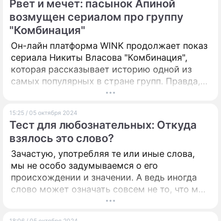
Рвет и мечет: пасынок Апиной
возмущен сериалом про группу
"Комбинация"
Он-лайн платформа WINK продолжает показ
сериала Никиты Власова "Комбинация",
которая рассказывает историю одной из
самых популярных в стране групп. Правда,
не все, как оказалось, ждут выходов
очередных серий, хотя лента имеет высокие
15:25 / 05 октября 2024
зрительские рейтинги.
Тест для любознательных: Откуда
взялось это слово?
Зачастую, употребляя те или иные слова,
мы не особо задумываемся о его
происхождении и значении. А ведь иногда
слово может означать совсем не то, что мы
предполагали ранее. Предлагаем проверить
знания в нашем тесте.
18:06 / 05 октября 2024