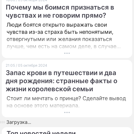
Почему мы боимся признаться в
чувствах и не говорим прямо?
Люди боятся открыто выражать свои
чувства из-за страха быть непонятыми,
отвергнутыми или желания показаться
лучше, чем есть на самом деле, в случае
заниженной самооценки. Психолог Ольга
Буянова рассказывает, почему мы нередко
21:05 / 05 октября 2024
скрываем свои эмоции.
Запас крови в путешествии и два
дня рождения: странные факты о
жизни королевской семьи
Стоит ли мечтать о принце? Сделайте вывод
на основе этого материала.
Загрузка...
Топ новостей недели