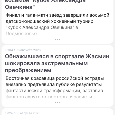
восьмой "Кубок Александра
Овечкина"
ПРЕСС-РЕЛИЗЫ
Финал и гала-матч звёзд завершили восьмой
О ПРОЕКТЕ
детско-юношеский хоккейный турнир
"Кубок Александра Овечкина" в
Подмосковье.
15:04 / 08 августа 2026
Обнажившаяся в спортзале Жасмин
шокировала экстремальным
преображением
Восточная красавица российской эстрады
внезапно предъявила публике результаты
фантастической трансформации, заставив
фанатов ахнуть от восторга и зависти.
12:24 / 08 августа 2026