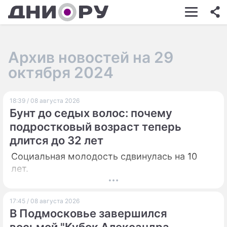
ШОУ-БИЗНЕС
АВТО
Архив новостей на 29
КИНО
октября 2024
НЕДВИЖИМОСТЬ
18:39 / 08 августа 2026
ЗДОРОВЬЕ
Бунт до седых волос: почему
ЭКОНОМИКА
подростковый возраст теперь
длится до 32 лет
ПРОИСШЕСТВИЯ
Социальная молодость сдвинулась на 10
СОННИК
лет.
СТИЛЬ ЖИЗНИ
17:45 / 08 августа 2026
СЕРИАЛЫ
В Подмосковье завершился
ИГРЫ