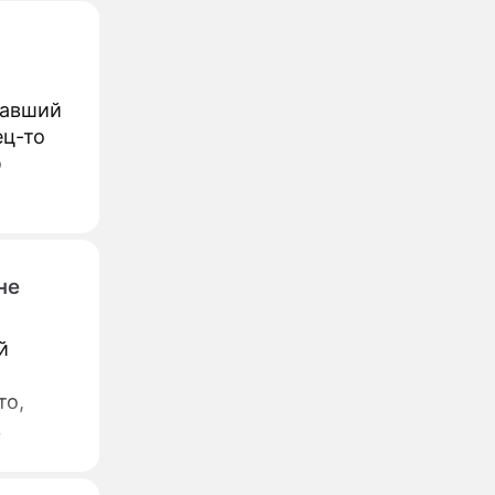
вавший
ец-то
о
не
й
то,
.