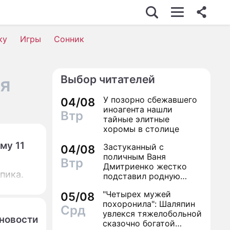
ку
Игры
Сонник
Выбор читателей
ря
У позорно сбежавшего
04/08
иноагента нашли
Втр
тайные элитные
хоромы в столице
му 11
Застуканный с
04/08
поличным Ваня
Втр
Дмитриенко жестко
пика.
подставил родную
сестру
"Четырех мужей
05/08
похоронила": Шаляпин
Срд
увлекся тяжелобольной
 новости
сказочно богатой