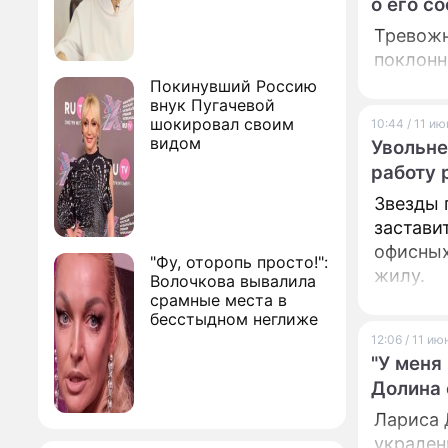
о его с
Тревожн
поклонн
Покинувший Россию
внук Пугачевой
шокировал своим
10:44 / 11 и
видом
Увольне
работу 
Звезды 
застави
офисных
"Фу, оторопь просто!":
жилу.
Волочкова вывалила
срамные места в
бесстыдном неглиже
12:06 / 11 и
"У меня
Долина
Лариса 
украден