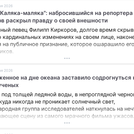
юня 2026
Каляка-маляка": набросившийся на репортера
в раскрыл правду о своей внешности
ный певец Филипп Киркоров, долгое время скры
о кардинальных изменениях на своем лице, након
 на публичное признание, которое ошарашило ег
иков.
юня 2026
енное на дне океана заставило содрогнуться 
ученых
 под толщей ледяной воды, в непроглядной черно
 куда никогда не проникает солнечный свет,
родная группа исследователей наткнулась на неч
ающее сцену из самого мрачного фильма ужасов