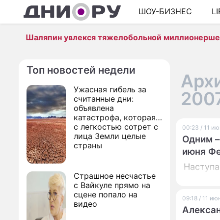
ШОУ-БИЗНЕС
L
Шаляпин увлекся тяжелобольной миллионерш
Топ новостей недели
Архи
Ужасная гибель за
200
считанные дни:
объявлена
катастрофа, которая
с легкостью сотрет с
00:23 / 11 и
лица Земли целые
Одним –
страны
июня Фе
Наступа
Страшное несчастье
с Вайкуле прямо на
сцене попало на
09:18 / 11 и
видео
Алексан