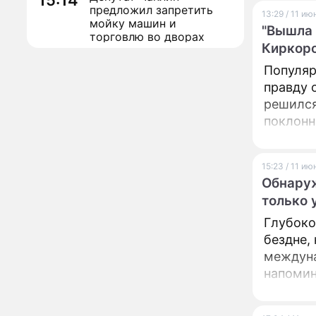
15:14
предложил запретить
13:29 / 11 и
мойку машин и
"Вышла 
торговлю во дворах
Киркоро
Внезапно отменивший
15:08
Популяр
концерты Григорий Лепс
сделал важное
правду 
заявление
решился
поклонн
"Четырех мужей
13:36
похоронила": Шаляпин
увлекся тяжелобольной
сказочно богатой дамой
15:23 / 11 и
Обнаруж
Павильоны здоровья с
12:46
только 
бесплатной экспресс-
диагностикой
Глубоко
открываются в центре
бездне,
Москвы
Ученые нашли способ
11:49
междуна
заблокировать самые
напомин
страшные воспоминания
Горы золота или
09:26
сокрушительный удар: