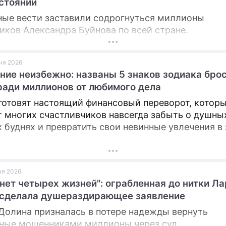
остоянии
ые вести заставили содрогнуться миллионы
ПРЕСС-РЕЛИЗЫ
иков Александра Буйнова по всей стране.
О ПРОЕКТЕ
юня 2026
ние неизбежно: названы 5 знаков зодиака бро
ради миллионов от любимого дела
готовят настоящий финансовый переворот, котор
т многих счастливчиков навсегда забыть о душны
 буднях и превратить свои невинные увлечения в
юня 2026
 нет четырех жизней": ограбленная до нитки Л
 сделала душераздирающее заявление
Долина призналась в потере надежды вернуть
ные мошенниками миллионы через суд.