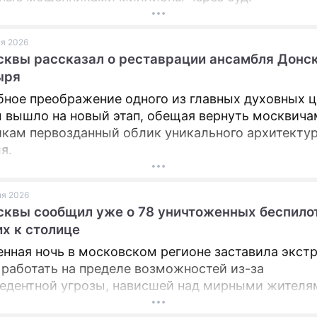
ня 2026
квы рассказал о реставрации ансамбля Донс
ыря
ное преображение одного из главных духовных ц
 вышло на новый этап, обещая вернуть москвича
кам первозданный облик уникального архитекту
я.
ня 2026
квы сообщил уже о 78 уничтоженных беспило
х к столице
нная ночь в московском регионе заставила экст
работать на пределе возможностей из-за
едентной угрозы, нависшей над мирными жителя