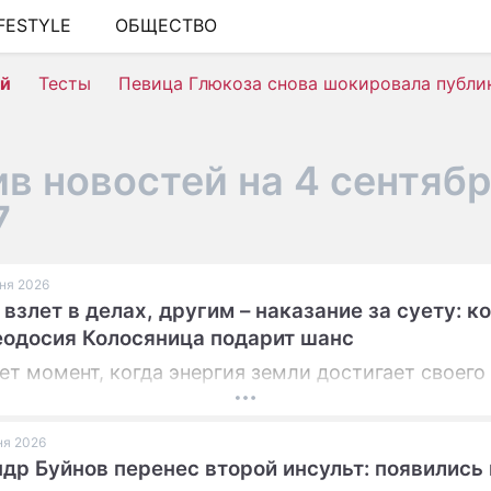
IFESTYLE
ОБЩЕСТВО
ШОУ-БИЗНЕС
ей
Тесты
Певица Глюкоза снова шокировала публи
АВТО
КИНО
в новостей на 4 сентяб
НЕДВИЖИМОСТЬ
7
ЗДОРОВЬЕ
ЭКОНОМИКА
юня 2026
 взлет в делах, другим – наказание за суету: ко
ПРОИСШЕСТВИЯ
одосия Колосяница подарит шанс
СОННИК
ет момент, когда энергия земли достигает своего 
СТИЛЬ ЖИЗНИ
юня 2026
СЕРИАЛЫ
др Буйнов перенес второй инсульт: появились
ИГРЫ