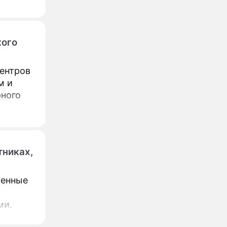
кого
ентров
м и
рного
тниках,
ренные
ми.