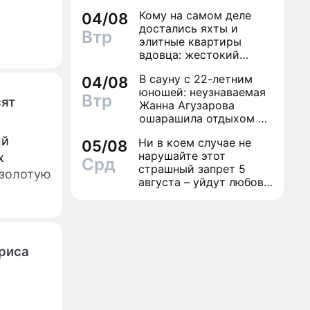
дамой
Кому на самом деле
04/08
достались яхты и
Втр
элитные квартиры
вдовца: жестокий
финал легенды шансона
В сауну с 22-летним
04/08
Вилли Токарева
юношей: неузнаваемая
Втр
сят
Жанна Агузарова
ошарашила отдыхом с
молодым фаворитом
ый
Ни в коем случае не
05/08
нарушайте этот
х
Срд
страшный запрет 5
 золотую
августа – уйдут любовь
и деньги
ариса