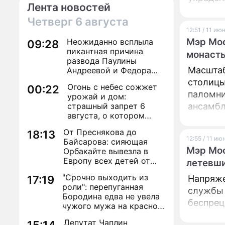
Лента новостей
Четверг
6 августа
12:51 / 11 ию
Мэр Мос
Неожиданно всплыла
09:28
пикантная причина
монаст
развода Паулины
Масштаб
Андреевой и Федора
Бондарчука
столицы
Огонь с небес сожжет
00:22
паломни
урожай и дом:
страшный запрет 6
ансамбл
августа, о котором
молчат старики
От Преснякова до
18:13
12:55 / 11 ию
Байсарова: сияющая
Мэр Мос
Орбакайте вывезла в
Европу всех детей от
летевши
разных мужчин
"Срочно выходить из
17:19
Напряже
роли": перепуганная
службы 
Бородина едва не увела
беспрец
чужого мужа на красной
дорожке
Депутат Чаплин