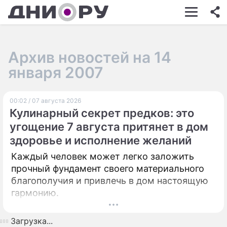
ШОУ-БИЗНЕС
АВТО
Архив новостей на 14
КИНО
января 2007
НЕДВИЖИМОСТЬ
00:02 / 07 августа 2026
ЗДОРОВЬЕ
Кулинарный секрет предков: это
ЭКОНОМИКА
угощение 7 августа притянет в дом
здоровье и исполнение желаний
ПРОИСШЕСТВИЯ
Каждый человек может легко заложить
СОННИК
прочный фундамент своего материального
благополучия и привлечь в дом настоящую
СТИЛЬ ЖИЗНИ
гармонию.
СЕРИАЛЫ
Загрузка...
ИГРЫ