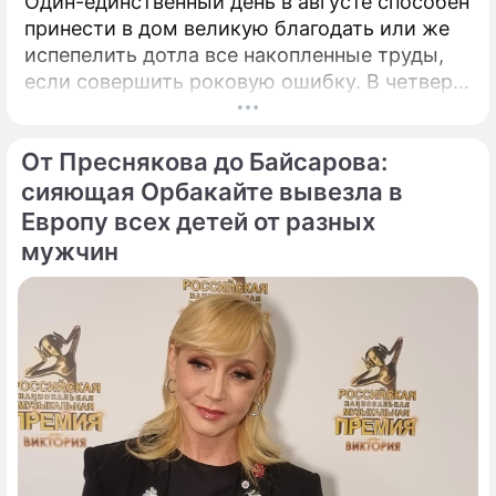
Один-единственный день в августе способен
принести в дом великую благодать или же
испепелить дотла все накопленные труды,
если совершить роковую ошибку. В четверг,
6 августа 2026 года, православная церковь
молитвенно чтит память святых
От Преснякова до Байсарова:
благоверных князей-страстотерпцев Бориса
и Глеба.
сияющая Орбакайте вывезла в
Европу всех детей от разных
мужчин