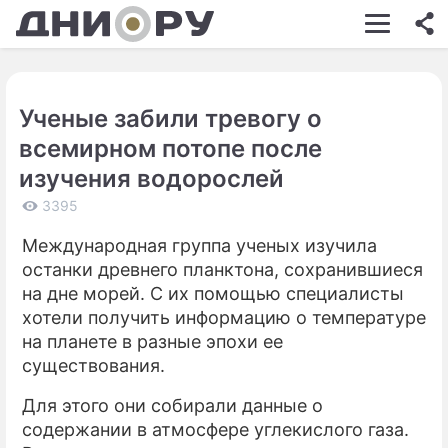
ШОУ-БИЗНЕС
АВТО
Ученые забили тревогу о
КИНО
всемирном потопе после
НЕДВИЖИМОСТЬ
изучения водорослей
ЗДОРОВЬЕ
3395
Международная группа ученых изучила
ЭКОНОМИКА
останки древнего планктона, сохранившиеся
ПРОИСШЕСТВИЯ
на дне морей. С их помощью специалисты
хотели получить информацию о температуре
СОННИК
на планете в разные эпохи ее
существования.
СТИЛЬ ЖИЗНИ
Для этого они собирали данные о
СЕРИАЛЫ
содержании в атмосфере углекислого газа.
ИГРЫ