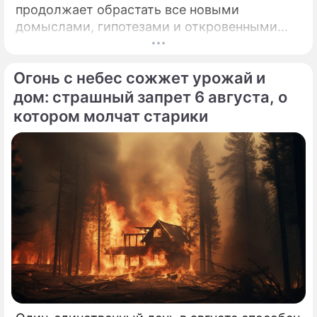
продолжает обрастать все новыми
домыслами, гипотезами и откровенными
сплетнями. Когда Федор Бондарчук и его
молодая муза Паулина Андреева
Огонь с небес сожжет урожай и
официально расторгли брак,
общественность удовлетворилась вполне
дом: страшный запрет 6 августа, о
нейтральным объяснением.
котором молчат старики