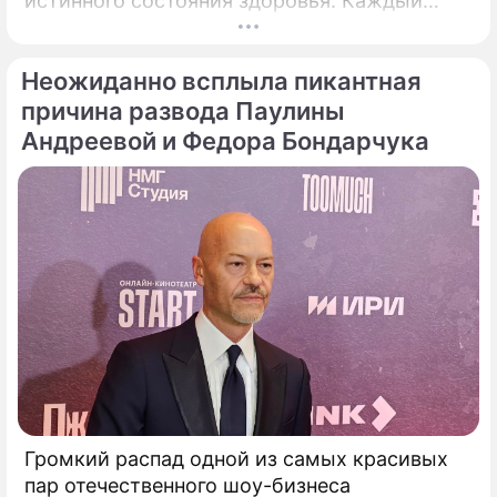
истинного состояния здоровья. Каждый
выход некогда главной певицы страны в
свет сегодня рассматривается буквально
Неожиданно всплыла пикантная
под микроскопом.
причина развода Паулины
Андреевой и Федора Бондарчука
Громкий распад одной из самых красивых
пар отечественного шоу-бизнеса