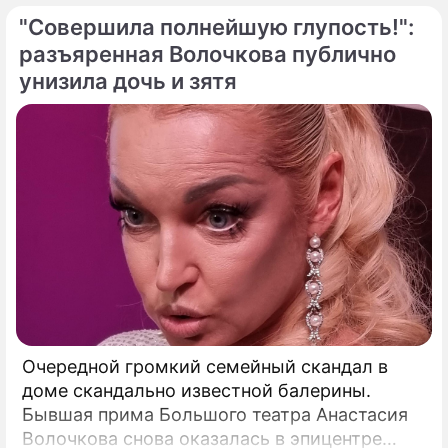
самое сердце нашего светила с небывалой
"Совершила полнейшую глупость!":
доселе четкостью.
разъяренная Волочкова публично
унизила дочь и зятя
Очередной громкий семейный скандал в
доме скандально известной балерины.
Бывшая прима Большого театра Анастасия
Волочкова снова оказалась в эпицентре