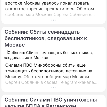
востоке Москвы удалось локализовать,
открытое горение прекратилось. Об этом
сообщил мэр Москвы Сергей Собянин в
своем Telegram-канале. По его словам, в
настоящий момент силами МЧС
Собянин: Сбиты семнадцать
предпринимаются все меры по ликвидации
пожара.
беспилотников, следовавших к
Москве
Силами ПВО Минобороны сбиты еще
тринадцать беспилотников, летевших на
Москву. Об этом сообщил мэр Москвы
Сергей Собянин в своем Telegram-канале.
БПЛА уничтожены в городских округах
Раменское, Домодедово и Коломна.
Собянин: Силами ПВО уничтожены
четыре БПЛА в Раменском