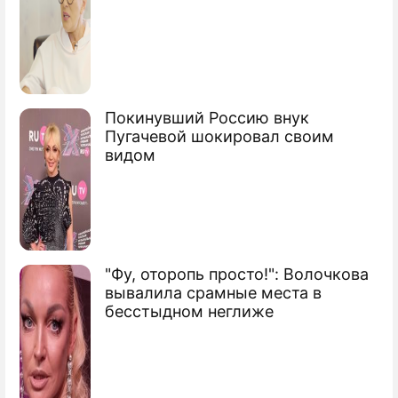
Россия введет уголовное наказание за
допинг
Президент МОК заступился за Россию
Что будет с российским спортом после
Покинувший Россию внук
Пугачевой шокировал своим
WADA
видом
Сюжеты
Фигурное катание
"Фу, оторопь просто!": Волочкова
вывалила срамные места в
бесстыдном неглиже