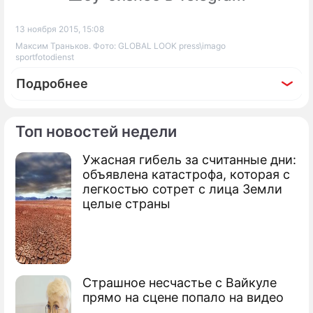
13 ноября 2015, 15:08
Максим Траньков. Фото: GLOBAL LOOK press\imago
sportfotodienst
Подробнее
Топ новостей недели
Ужасная гибель за считанные дни:
По теме
объявлена катастрофа, которая с
легкостью сотрет с лица Земли
Продолжение: Липницкая
целые страны
сбежала от тренера
Страшное несчастье с Вайкуле
Мутко о бойкоте Олимпиады в Рио
прямо на сцене попало на видео