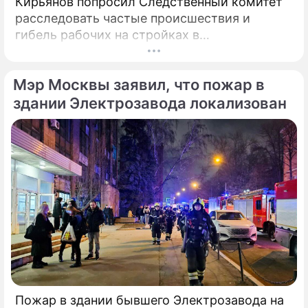
Кирьянов попросил Следственный комитет
расследовать частые происшествия и
гибель рабочих на стройках в
Калининградской области.
Соответствующее обращение (копия есть в
Мэр Москвы заявил, что пожар в
распоряжении редакции) депутат направил
6 февраля 2025 года председателю СК РФ
здании Электрозавода локализован
Александру Бастрыкину. В письме Кирьянов
отмечает, что число несчастных случаев в
регионе продолжает расти.
Пожар в здании бывшего Электрозавода на