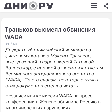
ШОУ-БИЗНЕС
АВТО
Траньков высмеял обвинения
КИНО
WADA
НЕДВИЖИМОСТЬ
6491
Двукратный олимпийский чемпион по
ЗДОРОВЬЕ
фигурному катанию Максим Траньков,
ЭКОНОМИКА
выступающий в паре с женой Татьяной
Волосожар, с иронией относится к отчетам
ПРОИСШЕСТВИЯ
Всемирного антидопингового агентства
(WADA). По его словам, некоторые пункты
СОННИК
этих документов смешно читать.
СТИЛЬ ЖИЗНИ
Независимая комиссия WADA на пресс-
СЕРИАЛЫ
конференции в Женеве обвинила Россию в
многочисленных нарушениях
ИГРЫ