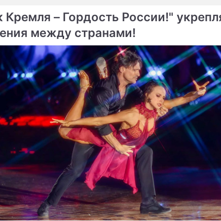
к Кремля – Гордость России!" укрепл
ения между странами!
ме
Продолжение:
Как Медведев и Хиддинк
Хиддинка выгоняют из
пережили поражение
сборной
к раскритиковал
Как Медведев радуется
ина
забитому голу (видео)
ы
л