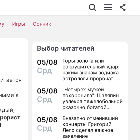
С
ку
Игры
Сонник
Выбор читателей
ОСТЬ
Горы золота или
05/08
сокрушительный удар:
Срд
каким знакам зодиака
астрологи пророчат
читается
счастье, а кому нищету
"Четырех мужей
ВИЯ
05/08
тными к
похоронила": Шаляпин
Срд
увлекся тяжелобольной
сказочно богатой
ждый,
дамой
НИ
ррорист
Внезапно отменивший
05/08
концерты Григорий
I
Срд
Лепс сделал важное
заявление