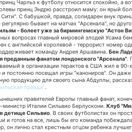
принц Чарльз к футболу относится спокойно, а во
олевы принц Эндрю расстроил маму: он ярый бо
 Сити". С бабушкой, правда, солидарен внук принц
 регулярно бывает на матчах "Арсенала", но друго
ильям - болеет уже за бирмингемскую "Астон Ви
ных вопросах главный мировой злодей Усама бен
ен с английской королевой - террорист номер од
оддерживает команду Андрея Аршавина.
Бен Лад
я преданным фанатом лондонского "Арсенала"
.
ваемый в организации терактов в США жил в 90-х
 и постоянно посещал игры "канониров". Он даже
ную продукцию для своего сына Абдуллы, расска
ольская правда"
.
ынешних правителей Европы главный фанат, конеч
-министр Италии Сильвио Берлускони.
Клуб "Мил
е детище Сильвио
. В своих футболистах он прос
ши и готов на все, лишь бы его команда побеждала
р, он лично стал крестным отцом ребенка лучше