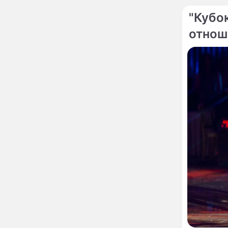
страшный запрет 6
"Кубо
августа, о котором
молчат старики
отнош
От Преснякова до
18:13
По те
Байсарова: сияющая
Орбакайте вывезла в
Европу всех детей от
разных мужчин
"Срочно выходить из
17:19
роли": перепуганная
Бородина едва не увела
чужого мужа на красной
дорожке
Депутат Чаплин
15:14
Хиддин
предложил запретить
Аршав
мойку машин и
торговлю во дворах
Сюжет
Внезапно отменивший
15:08
Футбо
концерты Григорий Лепс
сделал важное
заявление
"Четырех мужей
13:36
похоронила": Шаляпин