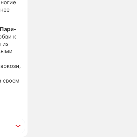
Многие
жнее
"Пари-
юбви к
 из
авыми
аркози,
в своем