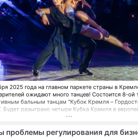
бря 2025 года на главном паркете страны в Крем
зрителей ожидают много танцев! Состоится 8-ой 
тивным бальным танцам "Кубок Кремля – Гордост
". Будет разыграно четыре Кубка Кремля в европе
мериканской программах среди любителей,
ионалов и Про-Эм пар. Организатор – президент
ы проблемы регулирования для бизн
кого Танцевального Союза, президент Евро-Азиат