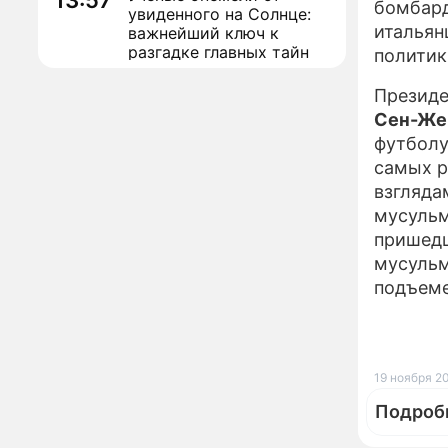
13:57
бомбард
увиденного на Солнце:
итальян
важнейший ключ к
разгадке главных тайн
политик
Реставрация церкви
13:27
Презид
Ильи Пророка на
Сен-Же
Новгородском подворье
завершена – Мэр
футболу
Москвы
самых р
"Совершила полнейшую
12:08
взгляда
глупость!": разъяренная
Волочкова публично
мусульм
унизила дочь и зятя
пришедш
мусульм
Уехавшая из России
10:55
Пугачева перенесла
подъеме
тяжелейшую операцию
Неожиданно всплыла
09:28
пикантная причина
развода Паулины
19 ноября 20
Андреевой и Федора
Подроб
Бондарчука
Огонь с небес сожжет
00:22
урожай и дом: