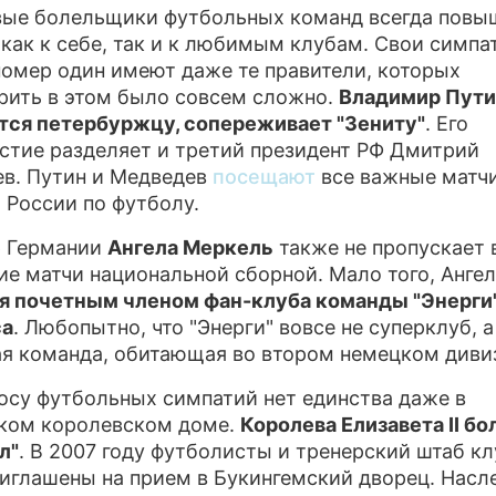
ые болельщики футбольных команд всегда повы
ПРЕСС-РЕЛ
 как к себе, так и к любимым клубам. Свои симпа
номер один имеют даже те правители, которых
О ПРОЕКТЕ
рить в этом было совсем сложно.
Владимир Путин
тся петербуржцу, сопереживает "Зениту"
. Его
стие разделяет и третий президент РФ Дмитрий
в. Путин и Медведев
посещают
все важные матч
 России по футболу.
р Германии
Ангела Меркель
также не пропускает
е матчи национальной сборной. Мало того, Ангел
я почетным членом фан-клуба команды "Энерги"
са
. Любопытно, что "Энерги" вовсе не суперклуб, а
я команда, обитающая во втором немецком диви
осу футбольных симпатий нет единства даже в
ком королевском доме.
Королева Елизавета II бо
л"
. В 2007 году футболисты и тренерский штаб к
иглашены на прием в Букингемский дворец. Насл