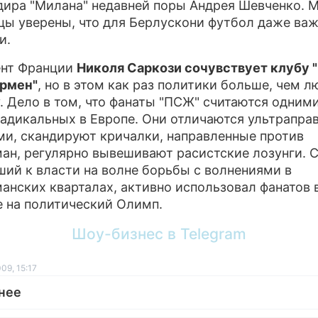
ира "Милана" недавней поры Андрея Шевченко. 
цы уверены, что для Берлускони футбол даже ва
и.
ент Франции
Николя Саркози сочувствует клубу 
рмен"
, но в этом как раз политики больше, чем л
. Дело в том, что фанаты "ПСЖ" считаются одними
адикальных в Европе. Они отличаются ультрапр
ми, скандируют кричалки, направленные против
ан, регулярно вывешивают расистские лозунги. С
ий к власти на волне борьбы с волнениями в
анских кварталах, активно использовал фанатов 
 на политический Олимп.
Шоу-бизнес в Telegram
09, 15:17
нее