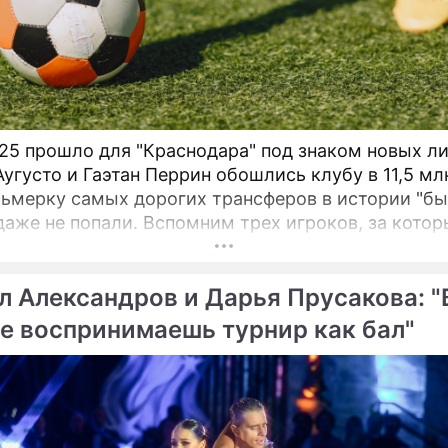
25 прошло для "Краснодара" под знаком новых ли
Аугусто и Гаэтан Перрин обошлись клубу в 11,5 мл
сьмерку самых дорогих трансферов в истории "бы
даже не попали. Вспомним трех игроков, за котор
ействительно выкладывали внушительные суммы
л Александров и Дарья Прусакова: "
е воспринимаешь турнир как бал"