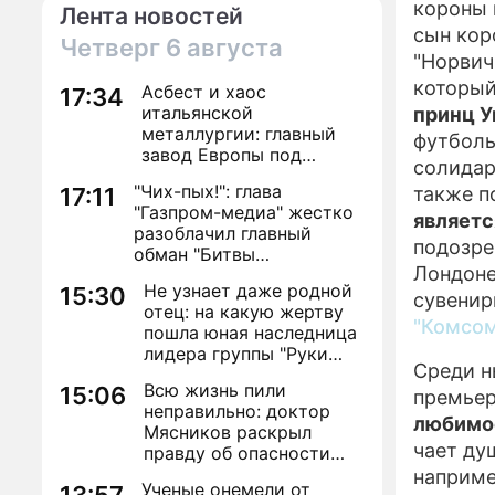
короны 
Лента новостей
сын кор
Четверг
6 августа
"Норвич
который
Асбест и хаос
17:34
итальянской
принц У
металлургии: главный
футболь
завод Европы под
солидар
угрозой закрытия из-за
"Чих-пых!": глава
17:11
также п
евробюрократии
"Газпром-медиа" жестко
являетс
разоблачил главный
подозре
обман "Битвы
Лондоне
экстрасенсов"
Не узнает даже родной
15:30
сувенир
отец: на какую жертву
"Комсом
пошла юная наследница
лидера группы "Руки
Среди н
Вверх!" ради денег и
Всю жизнь пили
15:06
славы
премьер
неправильно: доктор
любимо
Мясников раскрыл
чает ду
правду об опасности
антибиотиков
наприме
Ученые онемели от