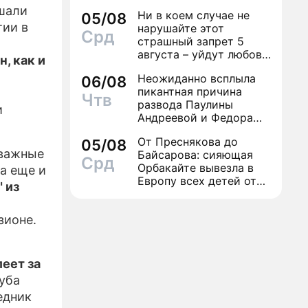
шали
Ни в коем случае не
05/08
ИЗЫ
тии в
нарушайте этот
Срд
страшный запрет 5
августа – уйдут любовь
, как и
и деньги
Неожиданно всплыла
06/08
пикантная причина
Чтв
развода Паулины
и
Андреевой и Федора
Бондарчука
От Преснякова до
05/08
 важные
Байсарова: сияющая
Срд
Орбакайте вывезла в
а еще и
Европу всех детей от
 из
разных мужчин
зионе.
леет за
луба
едник