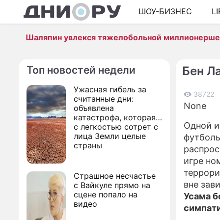
ШОУ-БИЗНЕС
L
Шаляпин увлекся тяжелобольной миллионерш
Топ новостей недели
Бен Л
Ужасная гибель за
38722
считанные дни:
None
объявлена
катастрофа, которая
Одной и
с легкостью сотрет с
лица Земли целые
футболь
страны
распрос
игре но
террори
Страшное несчастье
вне зав
с Вайкуле прямо на
сцене попало на
Усама б
видео
симпати