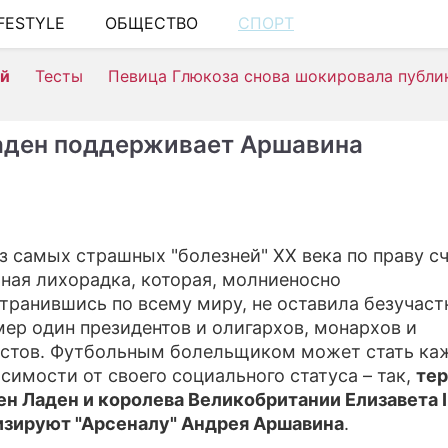
IFESTYLE
ОБЩЕСТВО
СПОРТ
ШОУ-БИЗНЕ
ей
Тесты
Певица Глюкоза снова шокировала публи
АВТО
КИНО
аден поддерживает Аршавина
НЕДВИЖИМ
ЗДОРОВЬЕ
ЭКОНОМИКА
з самых страшных "болезней" XX века по праву с
ная лихорадка, которая, молниеносно
ПРОИСШЕСТ
транившись по всему миру, не оставила безучас
СОННИК
мер один президентов и олигархов, монархов и
стов. Футбольным болельщиком может стать ка
СТИЛЬ ЖИЗ
исимости от своего социального статуса – так,
те
ен Ладен и королева Великобритании Елизавета I
СЕРИАЛЫ
зируют "Арсеналу" Андрея Аршавина
.
ИГРЫ