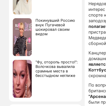
Нерядов
интерес
спорте 
Покинувший Россию
заподоз
внук Пугачевой
полагае
шокировал своим
пристра
видом
Медведе
сборной
Канцле
домашни
"Фу, оторопь просто!":
являетс
Волочкова вывалила
Коттбу
срамные места в
бесстыдном неглиже
скромна
По вопр
британс
"Арсена
были пр