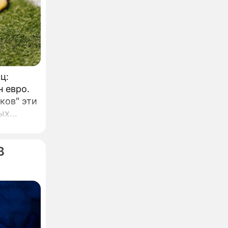
ц:
н евро.
ков" эти
ых
.
В