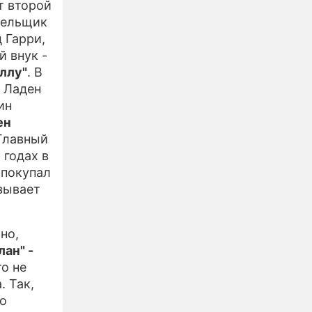
т второй
лельщик
 Гарри,
й внук -
ллу"
. В
 Ладен
ин
ен
 Главный
 годах в
 покупал
зывает
но,
ан" -
то не
. Так,
го