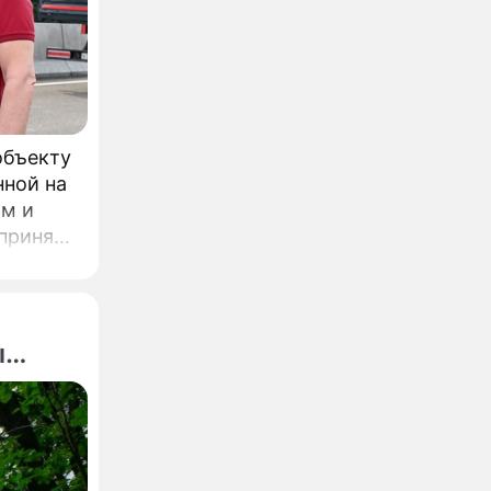
ве
объекту
нной на
ом и
л
одного
ы