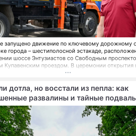
Погода в Моск
е запущено движение по ключевому дорожному 
оке города – шестиполосной эстакаде, расположе
ении шоссе Энтузиастов со Свободным проспект
енским проездом. В церемонии открытия принял
 мэр Москвы Сергей Собянин, который подчеркну
ическую важность новой развязки для разгрузки 
и дотла, но восстали из пепла: как
х проблемных участков магистрали.
шенные развалины и тайные подвал
цы обрели вторую жизнь