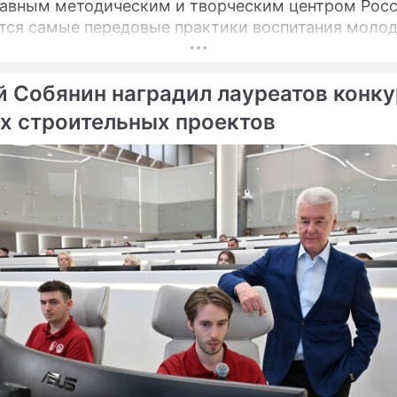
лавным методическим и творческим центром Росс
ся самые передовые практики воспитания моло
в.
й Собянин наградил лауреатов конк
х строительных проектов