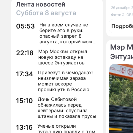
Лента новостей
26 декабря 2
Суббота
8 августа
Фото: GLOBA
Ни в коем случае не
05:53
Подроб
берите это в руки:
опасный запрет 8
августа, который может
Мэр М
навсегда зашить
Мэр Москвы открыл
22:18
женское счастье
Энтуз
новую эстакаду на
По те
шоссе Энтузиастов
Привезут в чемоданах:
17:34
неизлечимая зараза
может вскоре
проникнуть в Россию
Дочь Сябитовой
15:10
обнажилась перед
Зима в
хейтерами: спустила
Новый 
штаны и показала трусы
Ученые открыли
13:16
Москву
пугающую правду о том,