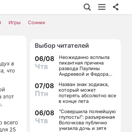
й
Игры
Сонник
Выбор читателей
Неожиданно всплыла
06/08
пикантная причина
дух в
Чтв
развода Паулины
а, что
Андреевой и Федора
Бондарчука
Назван знак зодиака,
07/08
ой
который может
Птн
потерять абсолютно все
в этот
в конце лета
,
"Совершила полнейшую
06/08
глупость!": разъяренная
Чтв
 всего
Волочкова публично
унизила дочь и зятя
для 25