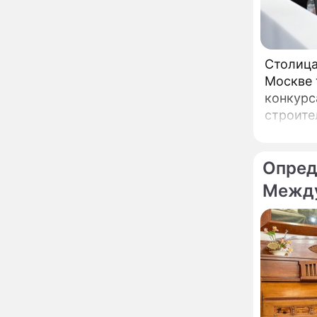
мойку машин и
торговлю во дворах
Внезапно отменивший
15:08
концерты Григорий Лепс
Столица
сделал важное
заявление
Москве 
конкурс
"Четырех мужей
13:36
строите
похоронила": Шаляпин
увлекся тяжелобольной
сказочно богатой дамой
Опред
Павильоны здоровья с
12:46
бесплатной экспресс-
Между
диагностикой
открываются в центре
Москвы
Ученые нашли способ
11:49
заблокировать самые
страшные воспоминания
Горы золота или
09:26
сокрушительный удар:
каким знакам зодиака