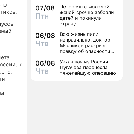
вно
Петросян с молодой
07/08
тиков.
женой срочно забрали
Птн
детей и покинули
дусов
страну
рный
Всю жизнь пили
06/08
неправильно: доктор
Чтв
Мясников раскрыл
правду об опасности
антибиотиков
мета
Уехавшая из России
06/08
оссии, к
Пугачева перенесла
Чтв
асть,
тяжелейшую операцию
ти
им