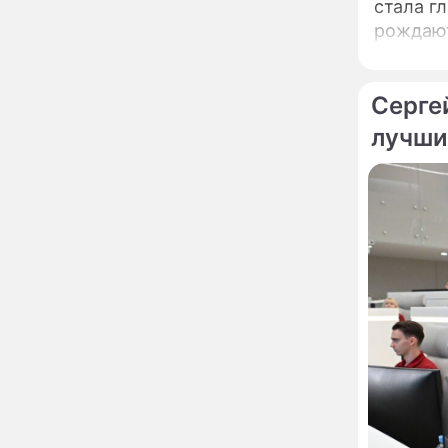
Пугачева перенесла
стала г
тяжелейшую операцию
рождают
Неожиданно всплыла
таланто
09:28
пикантная причина
развода Паулины
Серге
Андреевой и Федора
Бондарчука
лучши
Огонь с небес сожжет
00:22
урожай и дом:
страшный запрет 6
августа, о котором
молчат старики
От Преснякова до
18:13
Байсарова: сияющая
Орбакайте вывезла в
Европу всех детей от
разных мужчин
"Срочно выходить из
17:19
роли": перепуганная
Бородина едва не увела
чужого мужа на красной
дорожке
Депутат Чаплин
15:14
предложил запретить