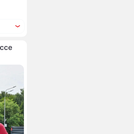
ссе
ый
альной