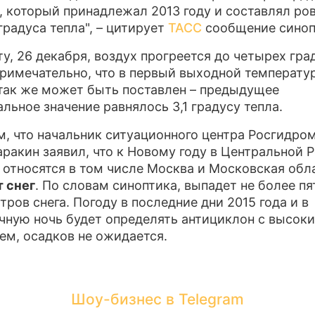
, который принадлежал 2013 году и составлял ро
ПРЕСС-РЕЛИЗЫ
градуса тепла", – цитирует
ТАСС
сообщение синоп
О ПРОЕКТЕ
ту, 26 декабря, воздух прогреется до четырех гра
Примечательно, что в первый выходной температу
так же может быть поставлен – предыдущее
льное значение равнялось 3,1 градусу тепла.
, что начальник ситуационного центра Росгидро
ракин заявил, что к Новому году в Центральной Р
 относятся в том числе Москва и Московская обл
 снег
. По словам синоптика, выпадет не более пя
тров снега. Погоду в последние дни 2015 года и в
чную ночь будет определять антициклон с высок
ем, осадков не ожидается.
Шоу-бизнес в Telegram