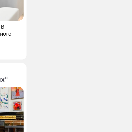
 В
ного
х"