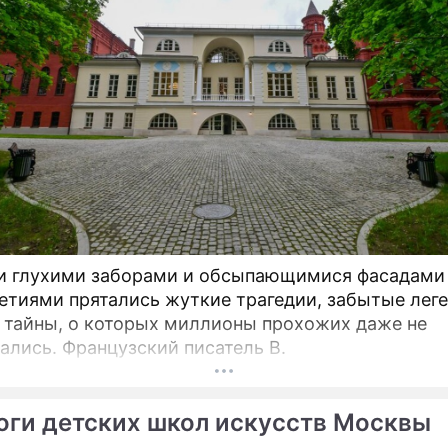
и глухими заборами и обсыпающимися фасадами
етиями прятались жуткие трагедии, забытые лег
 тайны, о которых миллионы прохожих даже не
ались. Французский писатель В.
оги детских школ искусств Москвы