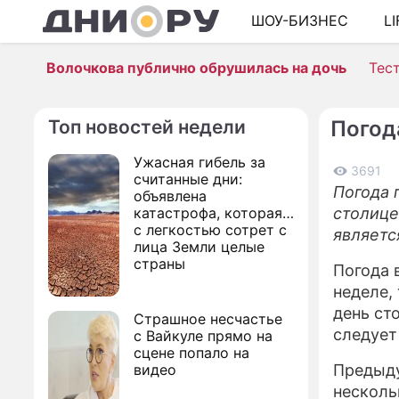
ШОУ-БИЗНЕС
L
Волочкова публично обрушилась на дочь
Тес
Топ новостей недели
Погод
Ужасная гибель за
3691
считанные дни:
Погода 
объявлена
катастрофа, которая
столице
с легкостью сотрет с
являетс
лица Земли целые
страны
Погода 
неделе,
день ст
Страшное несчастье
следует
с Вайкуле прямо на
сцене попало на
видео
Предыду
несколь