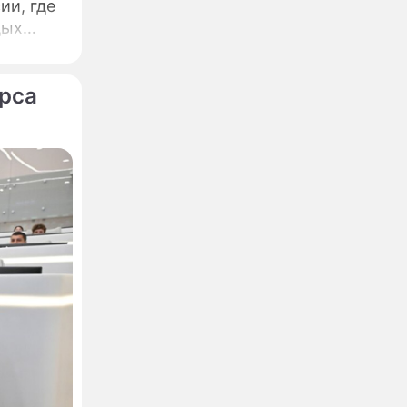
ии, где
дых
урса