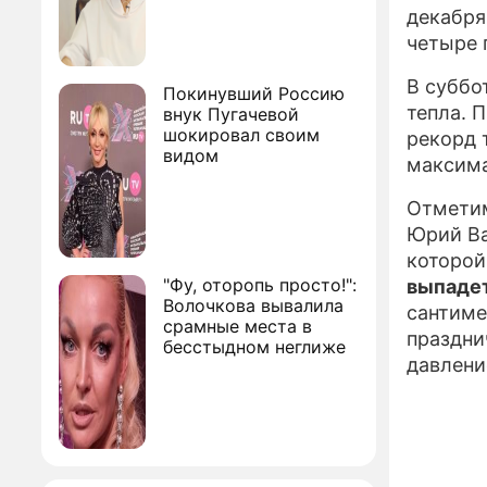
декабря
четыре 
В суббо
Покинувший Россию
тепла. 
внук Пугачевой
шокировал своим
рекорд 
видом
максима
Отметим
Юрий Ва
которой
"Фу, оторопь просто!":
выпадет
Волочкова вывалила
сантиме
срамные места в
праздни
бесстыдном неглиже
давлени