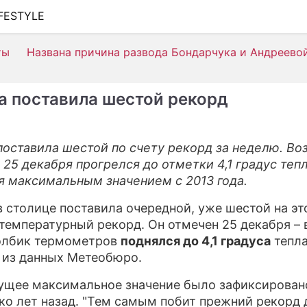
IFESTYLE
ШОУ-БИЗНЕС
ты
Названа причина развода Бондарчука и Андреево
АВТО
КИНО
а поставила шестой рекорд
НЕДВИЖИМОСТЬ
ЗДОРОВЬЕ
поставила шестой по счету рекорд за неделю. Воз
 25 декабря прогрелся до отметки 4,1 градус тепл
ЭКОНОМИКА
я максимальным значением с 2013 года.
ПРОИСШЕСТВИЯ
в столице поставила очередной, уже шестой на эт
СОННИК
 температурный рекорд. Он отмечен 25 декабря – 
олбик термометров
поднялся до 4,1 градуса
тепла
СТИЛЬ ЖИЗНИ
 из данных Метеобюро.
СЕРИАЛЫ
щее максимальное значение было зафиксировано
ко лет назад. "Тем самым побит прежний рекорд 
ИГРЫ