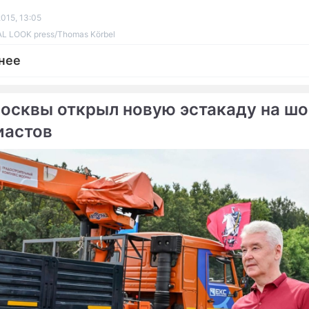
015, 13:05
L LOOK press/Thomas Körbel
нее
осквы открыл новую эстакаду на шо
иастов
ме
Продолжение: В
Москве обещают снежн
Москву вернулась зима
Новый год
ернется в Москву под
Как защититься от аном
год
погоды
 ждет "Тропическая зима"
Сюжеты