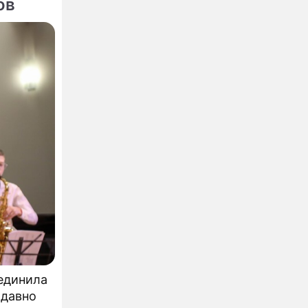
ов
ъединила
 давно