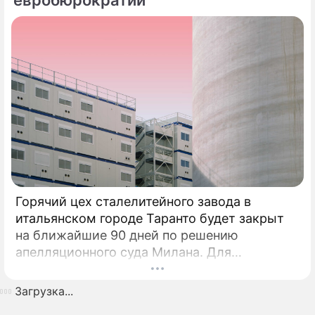
Горячий цех сталелитейного завода в
итальянском городе Таранто будет закрыт
на ближайшие 90 дней по решению
апелляционного суда Милана. Для
возобновления производства необходимо
убрать все асбестовые элементы
Загрузка...
конструкций и оборудования из цеха,