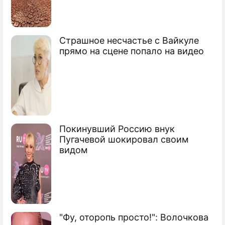
Главе "пирамиды века" дали 150 лет
Страшное несчастье с Вайкуле
тюрьмы
прямо на сцене попало на видео
Мир оценил ущерб от аферы века
В США рухнула финансовая пирамида
Сюжеты
Мошенники и аферисты
Покинувший Россию внук
Пугачевой шокировал своим
видом
"Фу, оторопь просто!": Волочкова