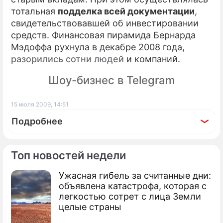
тотальная
подделка всей документации
,
свидетельствовавшей об инвестировании
средств. Финансовая пирамида Бернарда
Мэдоффа рухнула в декабре 2008 года,
разорились сотни людей
и компаний.
Шоу-бизнес в Telegram
15 июля 2009, 14:51
Подробнее
Топ новостей недели
Ужасная гибель за считанные дни:
По теме
объявлена катастрофа, которая с
легкостью сотрет с лица Земли
Продолжение: Задержаны
целые страны
кредитные мошенники