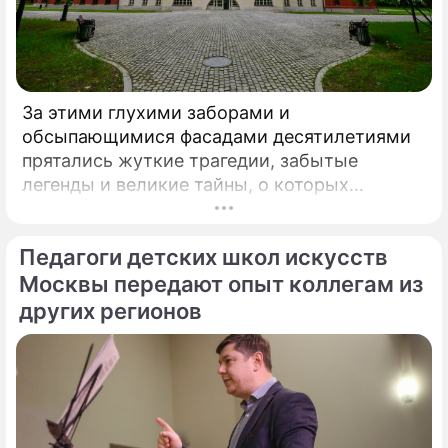
За этими глухими заборами и
обсыпающимися фасадами десятилетиями
прятались жуткие трагедии, забытые
легенды и великие тайны, о которых
миллионы прохожих даже не догадывались.
Французский писатель В.
Педагоги детских школ искусств
Москвы передают опыт коллегам из
других регионов