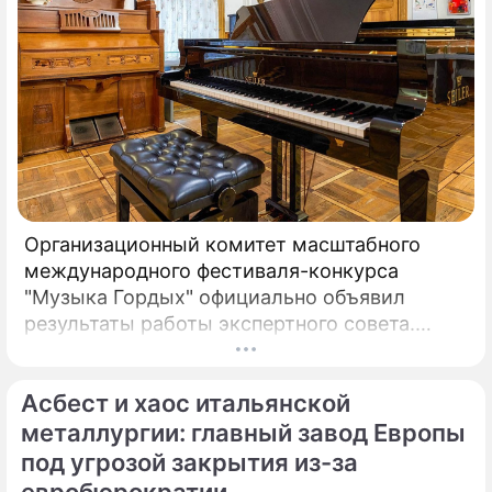
Организационный комитет масштабного
международного фестиваля-конкурса
"Музыка Гордых" официально объявил
результаты работы экспертного совета.
После длительного и тщательного изучения
более чем двух тысяч заявок был
Асбест и хаос итальянской
сформирован шорт-лист из 100 лучших
исполнителей.
металлургии: главный завод Европы
под угрозой закрытия из-за
евробюрократии