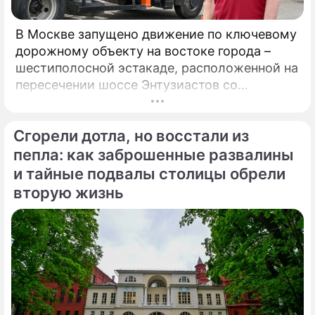
В Москве запущено движение по ключевому
дорожному объекту на востоке города –
шестиполосной эстакаде, расположенной на
пересечении шоссе Энтузиастов со
Свободным проспектом и Большим
Купавенским проездом. В церемонии
Сгорели дотла, но восстали из
открытия принял участие мэр Москвы
Сергей Собянин, который подчеркнул
пепла: как заброшенные развалины
стратегическую важность новой развязки
и тайные подвалы столицы обрели
для разгрузки одного из самых проблемных
вторую жизнь
участков магистрали.