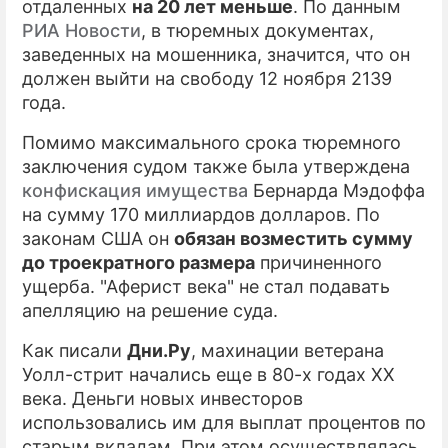
отдаленных
на 20 лет меньше
. По данным
РИА Новости
, в тюремных документах,
заведенных на мошенника, значится, что он
должен выйти на свободу 12 ноября 2139
года.
Помимо максимального срока тюремного
заключения судом также была утверждена
конфискация имущества
Бернарда Мэдоффа
на сумму 170 миллиардов долларов. По
законам США он
обязан возместить сумму
до троекратного размера
причиненного
ущерба. "Аферист века" не стал подавать
апелляцию на решение суда.
Как писали
Дни.Ру
, махинации ветерана
Уолл-стрит начались еще в 80-х годах XX
века. Деньги новых инвесторов
использовались им для выплат процентов по
старым вкладам. При этом осуществлялась