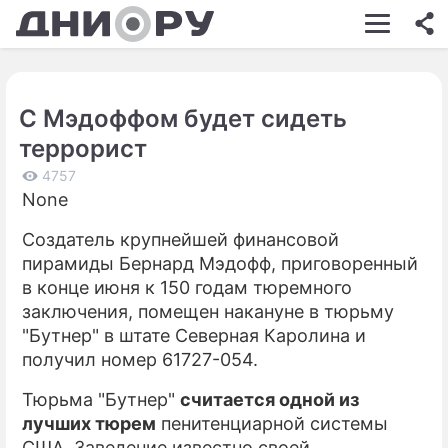
ШОУ-БИЗНЕС
АВТО
С Мэдоффом будет сидеть
КИНО
террорист
НЕДВИЖИМОСТЬ
4757
None
ЗДОРОВЬЕ
Создатель крупнейшей финансовой
ЭКОНОМИКА
пирамиды Бернард Мэдофф, приговоренный
ПРОИСШЕСТВИЯ
в конце июня к 150 годам тюремного
заключения, помещен накануне в тюрьму
СОННИК
"Бутнер" в штате Северная Каролина и
получил номер 61727-054.
СТИЛЬ ЖИЗНИ
Тюрьма "Бутнер"
считается одной из
СЕРИАЛЫ
лучших тюрем
пенитенциарной системы
ИГРЫ
США. Заведение известно своей