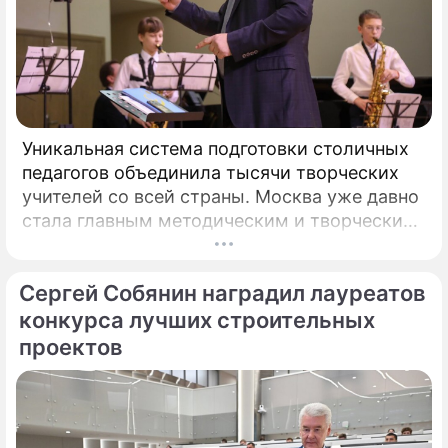
Уникальная система подготовки столичных
педагогов объединила тысячи творческих
учителей со всей страны. Москва уже давно
стала главным методическим и творческим
центром России, где рождаются самые
передовые практики воспитания молодых
Сергей Собянин наградил лауреатов
талантов.
конкурса лучших строительных
проектов