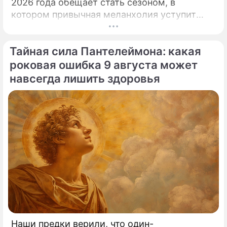
2026 года обещает стать сезоном, в
Оставшийся на улице из-за мошенников
котором привычная меланхолия уступит
певец Шура купил квартиру за 70
место активному движению, полезным
миллионов
знакомствам и ярким перспективам.
Тайная сила Пантелеймона: какая
Потрепал за белокурую челку: певец
роковая ошибка 9 августа может
Шура сравнил SHAMAN с лошадью
навсегда лишить здоровья
(Александр Медведев) Шура
певец
Наши предки верили, что один-