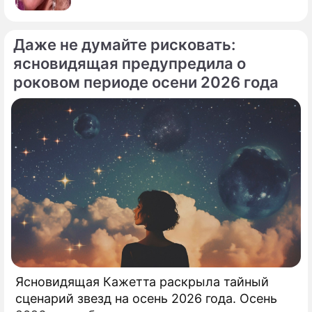
Даже не думайте рисковать:
ясновидящая предупредила о
роковом периоде осени 2026 года
По теме
Продолжение: Осталось
недолго: назван человек,
который стоит за грядущим
крахом Кадышевой
Ясновидящая Кажетта раскрыла тайный
сценарий звезд на осень 2026 года. Осень