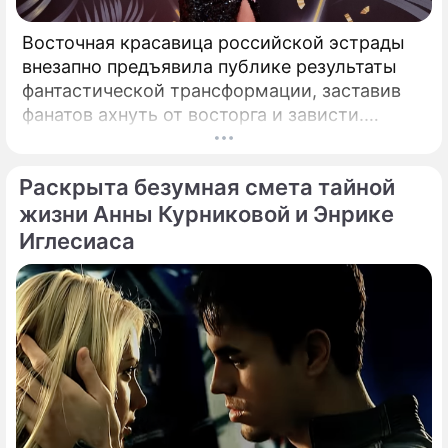
Восточная красавица российской эстрады
внезапно предъявила публике результаты
фантастической трансформации, заставив
фанатов ахнуть от восторга и зависти.
Знаменитая певица Жасмин всегда
славилась аппетитными восточными
Раскрыта безумная смета тайной
формами, однако ее свежие снимки
спровоцировали настоящую бурю в Сети.
жизни Анны Курниковой и Энрике
Иглесиаса