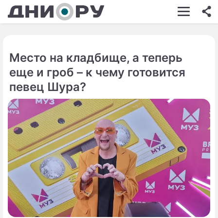
ШОУ-БИЗНЕС
АВТО
Место на кладбище, а теперь
КИНО
еще и гроб – к чему готовится
НЕДВИЖИМОСТЬ
певец Шура?
ЗДОРОВЬЕ
ЭКОНОМИКА
ПРОИСШЕСТВИЯ
СОННИК
СТИЛЬ ЖИЗНИ
СЕРИАЛЫ
ИГРЫ