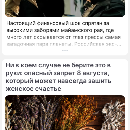
Настоящий финансовый шок спрятан за
высокими заборами майамского рая, где
много лет скрывается от глаз прессы самая
загадочная пара планеты. Российская экс-
теннисистка Анна Курникова и испанский
поп-идол Энрике Иглесиас уже больше
Ни в коем случае не берите это в
двадцати лет удерживают статус одной из
самых закрытых и непубличных пар
руки: опасный запрет 8 августа,
мирового шоу-бизнеса.
который может навсегда зашить
женское счастье