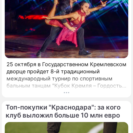
25 октября в Государственном Кремлевском
дворце пройдет 8-й традиционный
По теме
международный турнир по спортивным
Продолжение: "Противостоят
бальным танцам "Кубок Кремля – Гордость
влиятельные люди":
России!". Турнир с таким названием вот уже
учинившую скандал Славу
четвертый год проводит Станислав Попов,
Топ-покупки "Краснодара": за кого
призывают к отступлению
президент Российского Танцевального
Союза, заслуженный деятель искусств РФ,
клуб выложил больше 10 млн евро
народный артист России:«Наша страна
переживает сложный период жизни и