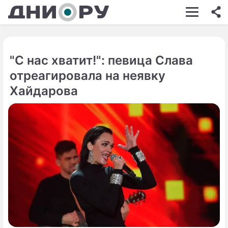
ШОУ-БИЗНЕС
АВТО
"С нас хватит!": певица Слава
КИНО
отреагировала на неявку
НЕДВИЖИМОСТЬ
Хайдарова
ЗДОРОВЬЕ
ЭКОНОМИКА
ПРОИСШЕСТВИЯ
СОННИК
СТИЛЬ ЖИЗНИ
СЕРИАЛЫ
ИГРЫ