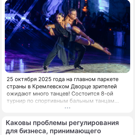
25 октября 2025 года на главном паркете
страны в Кремлевском Дворце зрителей
ожидают много танцев! Состоится 8-ой
турнир по спортивным бальным танцам
"Кубок Кремля – Гордость России!". Будет
разыграно четыре Кубка Кремля в
Каковы проблемы регулирования
европейской и латиноамериканской
программах среди любителей,
для бизнеса, принимающего