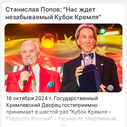
союза, заслуженный деятель искусств РФ,
Станислав Попов: "Нас ждет
народный артист России Станислав Попов.
незабываемый Кубок Кремля"
19 октября 2024 г. Государственный
Кремлевский Дворец гостеприимно
принимает в шестой раз "Кубок Кремля –
Гордость России!" – турнир по спортивным
бальным танцам! Кубок Кремля – главный