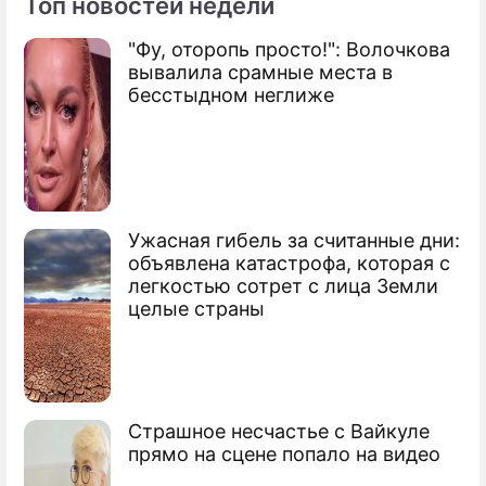
Топ новостей недели
"Фу, оторопь просто!": Волочкова
Фоторепортаж
вывалила срамные места в
Слава, Киркоров, Климова: кто из звезд
бесстыдном неглиже
шоу-бизнеса имеет цыганские корни
Ужасная гибель за считанные дни:
объявлена катастрофа, которая с
легкостью сотрет с лица Земли
целые страны
Страшное несчастье с Вайкуле
прямо на сцене попало на видео