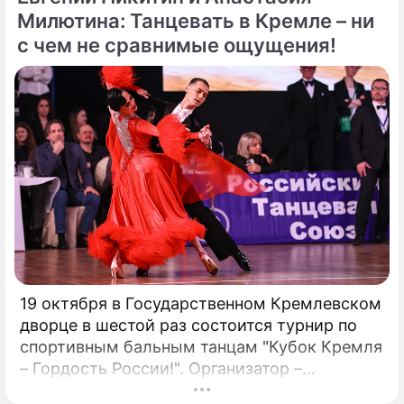
присутствия. Однако наряду с
Милютина: Танцевать в Кремле – ни
преимуществами возникают и серьезные
с чем не сравнимые ощущения!
проблемы, особенно в нормативно-
правовой сфере. Понимание этих
препятствий имеет важное значение для
предприятий, рассматривающих
возможность внедрения Биткойна.
19 октября в Государственном Кремлевском
дворце в шестой раз состоится турнир по
спортивным бальным танцам "Кубок Кремля
– Гордость России!". Организатор –
президент Российского танцевального