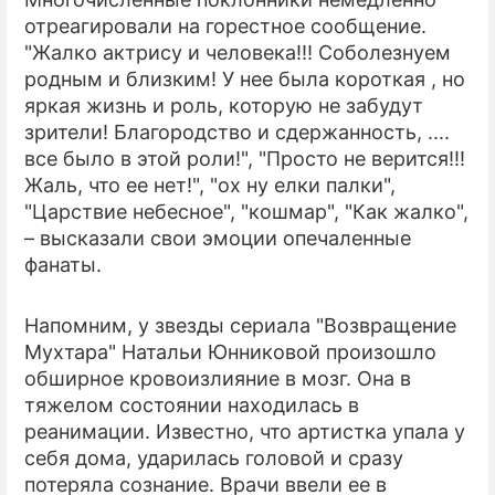
отреагировали на горестное сообщение.
ПРЕСС-РЕЛИЗЫ
"Жалко актрису и человека!!! Соболезнуем
родным и близким! У нее была короткая , но
О ПРОЕКТЕ
яркая жизнь и роль, которую не забудут
зрители! Благородство и сдержанность, ....
все было в этой роли!", "Просто не верится!!!
Жаль, что ее нет!", "ох ну елки палки",
"Царствие небесное", "кошмар", "Как жалко",
– высказали свои эмоции опечаленные
фанаты.
Напомним, у звезды сериала "Возвращение
Мухтара" Натальи Юнниковой произошло
обширное кровоизлияние в мозг. Она в
тяжелом состоянии находилась в
реанимации. Известно, что артистка упала у
себя дома, ударилась головой и сразу
потеряла сознание. Врачи ввели ее в