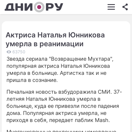
ШОУ-БИЗНЕС
АВТО
Актриса Наталья Юнникова
КИНО
умерла в реанимации
НЕДВИЖИМОСТЬ
63750
Звезда сериала "Возвращение Мухтара",
ЗДОРОВЬЕ
популярная актриса Наталья Юнникова
ЭКОНОМИКА
умерла в больнице. Артистка так и не
пришла в сознание.
ПРОИСШЕСТВИЯ
Печальная новость взбудоражила СМИ. 37-
СОННИК
летняя Наталья Юнникова умерла в
больнице, куда ее привезли после падения
СТИЛЬ ЖИЗНИ
дома. Популярная актриса умерла, не
СЕРИАЛЫ
приходя в себя, передает паблик Mash.
ИГРЫ
Многочисленные поклонники немедленно