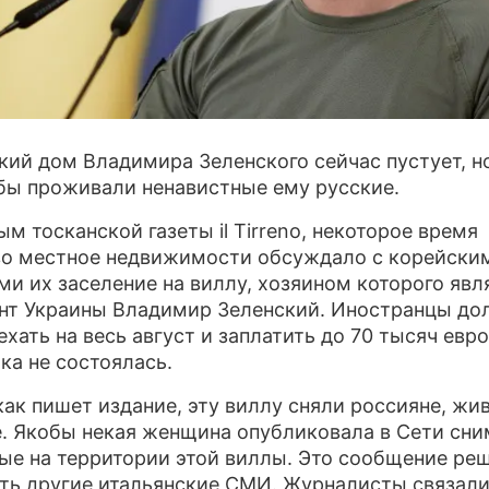
кий дом Владимира Зеленского сейчас пустует, н
бы проживали ненавистные ему русские.
ым тосканской газеты il Tirreno, некоторое время
во местное недвижимости обсуждало с корейски
ми их заселение на виллу, хозяином которого явл
нт Украины Владимир Зеленский. Иностранцы д
ехать на весь август и заплатить до 70 тысяч евро
лка не состоялась.
как пишет издание, эту виллу сняли россияне, жи
. Якобы некая женщина опубликовала в Сети сни
ые на территории этой виллы. Это сообщение ре
ть другие итальянские СМИ. Журналисты связали