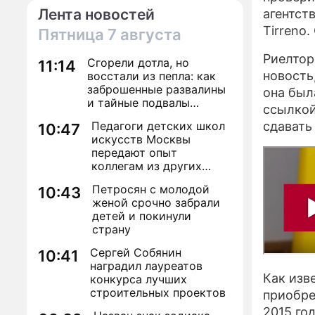
Лента новостей
агентст
Tirreno
Пятница
7 августа
Риелтор
Сгорели дотла, но
11:14
новость
восстали из пепла: как
заброшенные развалины
она был
и тайные подвалы
ссылкой
столицы обрели вторую
Педагоги детских школ
сдавать
10:47
жизнь
искусств Москвы
передают опыт
коллегам из других
регионов
Петросян с молодой
10:43
женой срочно забрали
детей и покинули
страну
Сергей Собянин
10:41
наградил лауреатов
Как изв
конкурса лучших
строительных проектов
приобре
2015 год