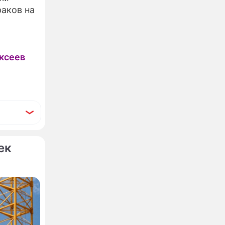
раков на
ксеев
ек
убае