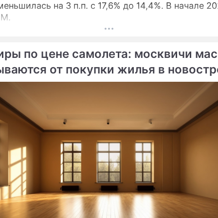
меньшилась на 3 п.п. с 17,6% до 14,4%. В начале 2
ОМ.
иры по цене самолета: москвичи ма
не потеряют эстонскую
Владимир
ываются от покупки жилья в новост
имость: МВД страны
Александрови
т новый законопроект
Зеленский
Президент Украины, 