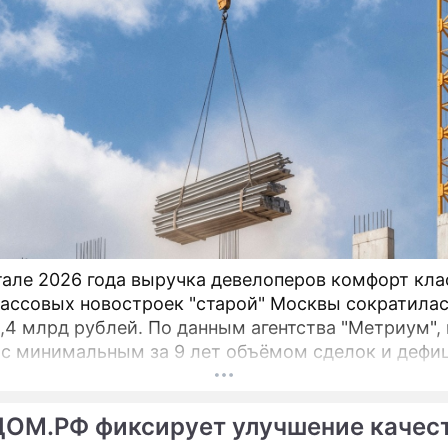
ртале 2026 года выручка девелоперов комфорт кла
ассовых новостроек "старой" Москвы сократилас
9,4 млрд рублей. По данным агентства "Метриум",
 с минимальным за 9 лет объёмом сделок и дефи
ения. За первые три месяца 2026 года дольщики
ли 3,6 тыс.
ДОМ.РФ фиксирует улучшение качес