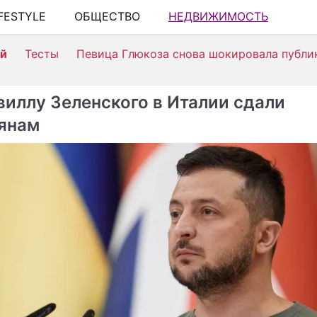
IFESTYLE
ОБЩЕСТВО
НЕДВИЖИМОСТЬ
ей
Тесты
Певица Глюкоза снова шокировала публи
виллу Зеленского в Италии сдали
янам