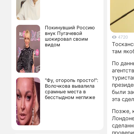
Покинувший Россию
внук Пугачевой
4720
шокировал своим
Тосканс
видом
там яко
По данн
агентст
туриста
"Фу, оторопь просто!":
президе
Волочкова вывалила
срамные места в
были за
бесстыдном неглиже
эта сде
Позже, 
Лондоне
сделанн
провери