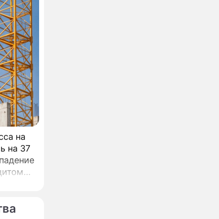
сса на
ь на 37
 падение
цитом
тва