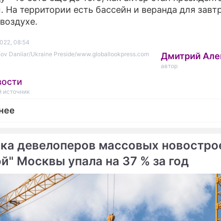
. На территории есть бассейн и веранда для завт
воздухе.
022, 08:54
ov Daniiar/Ukraine Preside/www.globallookpress.com
Дмитрий Але
автор
вости
 источник
нее
ка девелоперов массовых новостро
й" Москвы упала на 37 % за год
епортаж
российских звезд обзавелся недвижимостью в Д