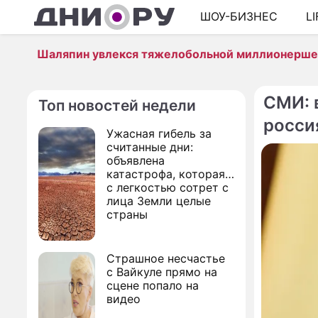
ШОУ-БИЗНЕС
L
Шаляпин увлекся тяжелобольной миллионерш
СМИ: 
Топ новостей недели
росси
Ужасная гибель за
считанные дни:
объявлена
катастрофа, которая
с легкостью сотрет с
лица Земли целые
страны
Страшное несчастье
с Вайкуле прямо на
сцене попало на
видео