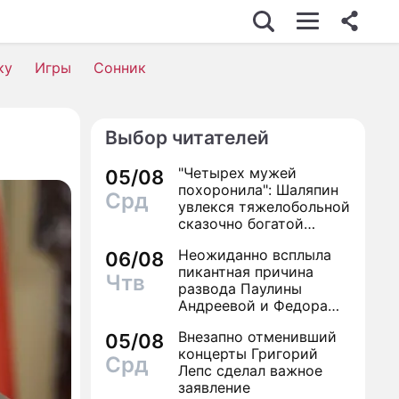
ШОУ-БИЗНЕС
ку
Игры
Сонник
АВТО
КИНО
Выбор читателей
НЕДВИЖИМОСТЬ
"Четырех мужей
05/08
ЗДОРОВЬЕ
похоронила": Шаляпин
Срд
увлекся тяжелобольной
ЭКОНОМИКА
сказочно богатой
дамой
Неожиданно всплыла
ПРОИСШЕСТВИЯ
06/08
пикантная причина
Чтв
развода Паулины
СОННИК
Андреевой и Федора
Бондарчука
СТИЛЬ ЖИЗНИ
Внезапно отменивший
05/08
концерты Григорий
Срд
СЕРИАЛЫ
Лепс сделал важное
заявление
ИГРЫ