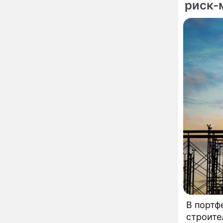
Уехавшая из России
риск-
10:55
Пугачева перенесла
тяжелейшую операцию
Неожиданно всплыла
09:28
пикантная причина
развода Паулины
Андреевой и Федора
Бондарчука
Огонь с небес сожжет
00:22
урожай и дом:
страшный запрет 6
августа, о котором
молчат старики
От Преснякова до
18:13
Байсарова: сияющая
Орбакайте вывезла в
Европу всех детей от
разных мужчин
По те
"Срочно выходить из
17:19
роли": перепуганная
Бородина едва не увела
чужого мужа на красной
В портф
дорожке
строите
Депутат Чаплин
15:14