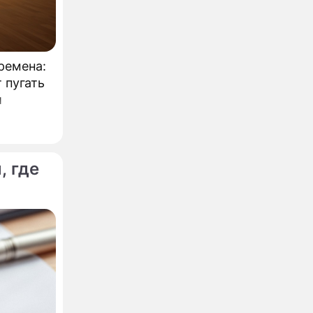
ремена:
 пугать
и
, где