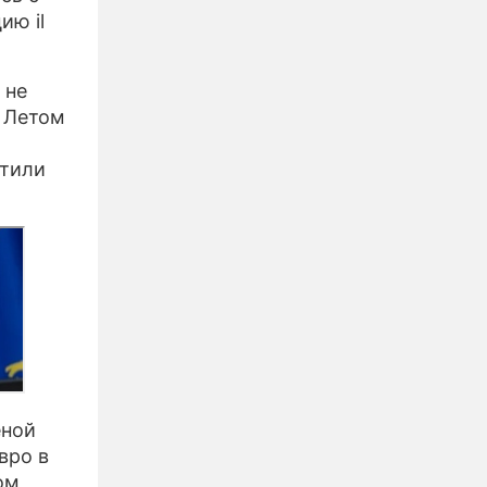
ию il
 не
. Летом
етили
еной
вро в
ом