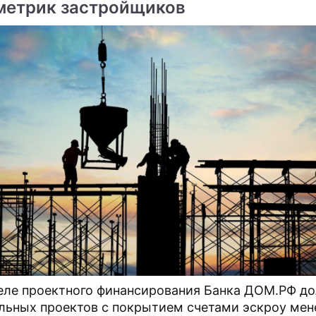
метрик застройщиков
ме
Продолжение: Маг
Грядет большой распил:
предрек Зеленскому
покойный Горбачев оста
еле проектного финансирования Банка ДОМ.РФ до
скорый уход с
близким несметные бога
льных проектов с покрытием счетами эскроу мен
должности