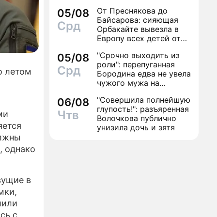
От Преснякова до
05/08
ПРЕСС-РЕЛИЗЫ
Байсарова: сияющая
Срд
Орбакайте вывезла в
О ПРОЕКТЕ
Европу всех детей от
разных мужчин
"Срочно выходить из
05/08
роли": перепуганная
Срд
о летом
Бородина едва не увела
чужого мужа на
красной дорожке
"Совершила полнейшую
06/08
глупость!": разъяренная
Чтв
ми
Волочкова публично
яется
унизила дочь и зятя
олжны
, однако
вущие в
мки,
шили
сь с