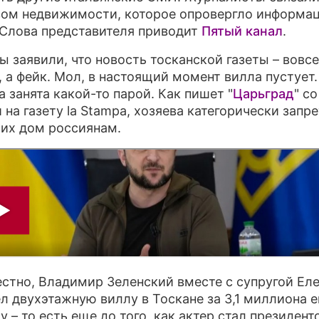
вом недвижимости, которое опровергло информац
. Слова представителя приводит
Пятый канал
.
ы заявили, что новость тосканской газеты – вовсе
, а фейк. Мол, в настоящий момент вилла пустует
а занята какой-то парой. Как пишет "
Царьград
" со
 на газету la Stampa, хозяева категорически запр
 их дом россиянам.
естно, Владимир Зеленский вместе с супругой Ел
л двухэтажную виллу в Тоскане за 3,1 миллиона е
у – то есть еще до того, как актер стал президент