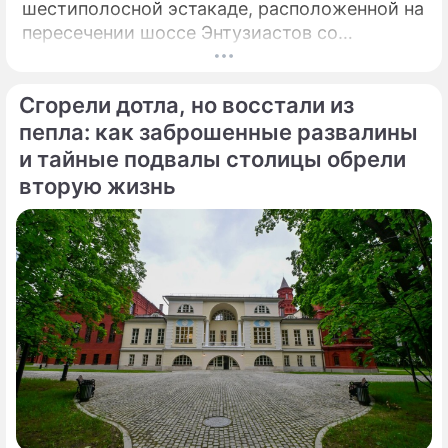
шестиполосной эстакаде, расположенной на
пересечении шоссе Энтузиастов со
Свободным проспектом и Большим
Купавенским проездом. В церемонии
Сгорели дотла, но восстали из
открытия принял участие мэр Москвы
Сергей Собянин, который подчеркнул
пепла: как заброшенные развалины
стратегическую важность новой развязки
и тайные подвалы столицы обрели
для разгрузки одного из самых проблемных
вторую жизнь
участков магистрали.