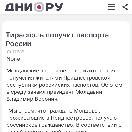
ШОУ-БИЗНЕС
АВТО
Тирасполь получит паспорта
КИНО
России
НЕДВИЖИМОСТЬ
17735
None
ЗДОРОВЬЕ
Молдавские власти не возражают против
ЭКОНОМИКА
получения жителями Приднестровской
ПРОИСШЕСТВИЯ
республики российских паспортов. Об этом
в среду заявил президент Молдавии
СОННИК
Владимир Воронин.
СТИЛЬ ЖИЗНИ
"Мы знаем, что граждане Молдовы,
проживающие в Приднестровье, получают
СЕРИАЛЫ
российское гражданство. В соответствии с
ИГРЫ
нашей Конституцией, с нашим