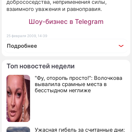
добрососедства, неприменения силы,
взаимного уважения и равноправия.
Шоу-бизнес в Telegram
25 февраля 2009, 14:39
Подробнее
Топ новостей недели
"Фу, оторопь просто!": Волочкова
По теме
вывалила срамные места в
бесстыдном неглиже
Тирасполь закрыл границу чиновникам
США
Россия помирит Молдавию и
Приднестровье
Ужасная гибель за считанные дни: