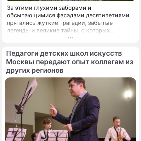
За этими глухими заборами и
обсыпающимися фасадами десятилетиями
прятались жуткие трагедии, забытые
легенды и великие тайны, о которых
миллионы прохожих даже не догадывались.
Французский писатель В.
Педагоги детских школ искусств
Москвы передают опыт коллегам из
других регионов