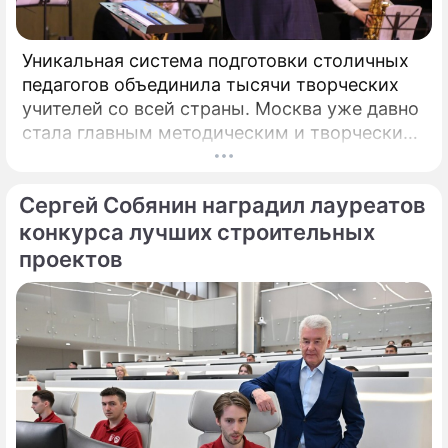
Уникальная система подготовки столичных
педагогов объединила тысячи творческих
учителей со всей страны. Москва уже давно
стала главным методическим и творческим
центром России, где рождаются самые
передовые практики воспитания молодых
Сергей Собянин наградил лауреатов
талантов.
конкурса лучших строительных
проектов