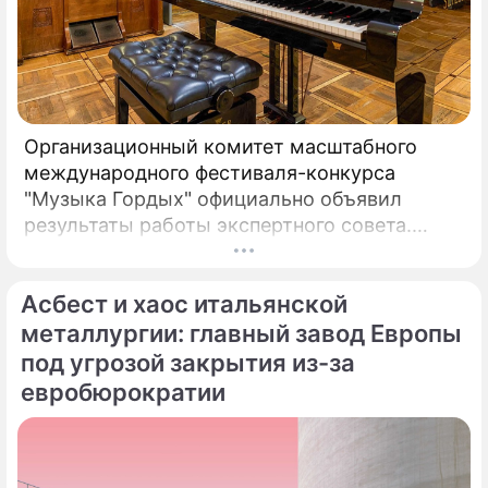
Организационный комитет масштабного
международного фестиваля-конкурса
"Музыка Гордых" официально объявил
результаты работы экспертного совета.
После длительного и тщательного изучения
более чем двух тысяч заявок был
Асбест и хаос итальянской
сформирован шорт-лист из 100 лучших
исполнителей.
металлургии: главный завод Европы
под угрозой закрытия из-за
евробюрократии