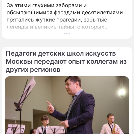
За этими глухими заборами и
обсыпающимися фасадами десятилетиями
прятались жуткие трагедии, забытые
легенды и великие тайны, о которых
миллионы прохожих даже не догадывались.
Французский писатель В.
Педагоги детских школ искусств
Москвы передают опыт коллегам из
других регионов