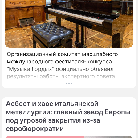
Организационный комитет масштабного
международного фестиваля-конкурса
"Музыка Гордых" официально объявил
результаты работы экспертного совета.
После длительного и тщательного изучения
более чем двух тысяч заявок был
сформирован шорт-лист из 100 лучших
Асбест и хаос итальянской
исполнителей.
металлургии: главный завод Европы
под угрозой закрытия из-за
евробюрократии