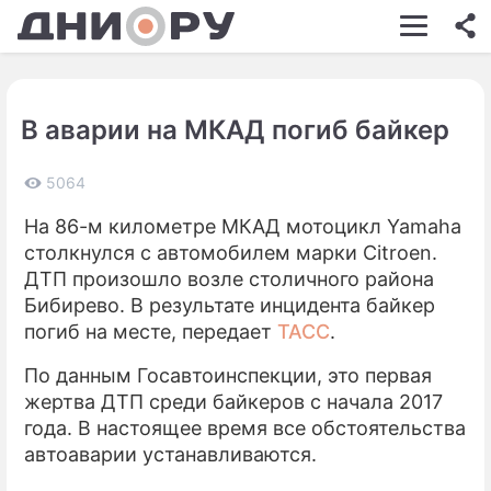
ШОУ-БИЗНЕС
АВТО
В аварии на МКАД погиб байкер
КИНО
НЕДВИЖИМОСТЬ
5064
На 86-м километре МКАД мотоцикл Yamaha
ЗДОРОВЬЕ
столкнулся с автомобилем марки Citroen.
ЭКОНОМИКА
ДТП произошло возле столичного района
Бибирево. В результате инцидента байкер
ПРОИСШЕСТВИЯ
погиб на месте, передает
ТАСС
.
СОННИК
По данным Госавтоинспекции, это первая
жертва ДТП среди байкеров с начала 2017
СТИЛЬ ЖИЗНИ
года. В настоящее время все обстоятельства
СЕРИАЛЫ
автоаварии устанавливаются.
ИГРЫ