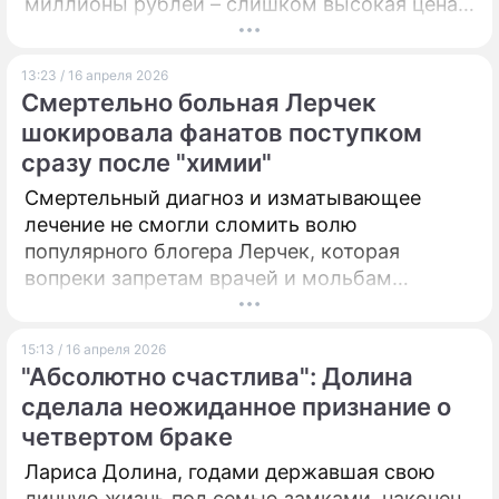
миллионы рублей – слишком высокая цена
за секундную оплошность перед камерой.
13:23 / 16 апреля 2026
Смертельно больная Лерчек
шокировала фанатов поступком
сразу после "химии"
Смертельный диагноз и изматывающее
лечение не смогли сломить волю
популярного блогера Лерчек, которая
вопреки запретам врачей и мольбам
близких бросилась в рабочую пучину прямо
из больничной палаты.
15:13 / 16 апреля 2026
"Абсолютно счастлива": Долина
сделала неожиданное признание о
четвертом браке
Лариса Долина, годами державшая свою
личную жизнь под семью замками, наконец