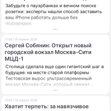
Забудьте о пауэрбанках и вечном поиске
розетки: эксперты нашли способ заставить
ваш iPhone работать дольше без
подзарядки.
17:56 / 16 апреля 2026
Сергей Собянин: Открыт новый
городской вокзал Москва-Сити
МЦД-1
Столица сделала еще один гигантский шаг в
будущее: на месте старой платформы
Тестовская вырос ультрасовременный
вокзал Москва-Сити, который свяжет
деловой центр не только с Подмосковьем,
но и с Минском.
19:05 / 16 апреля 2026
Хватит терпеть: за навязчивое