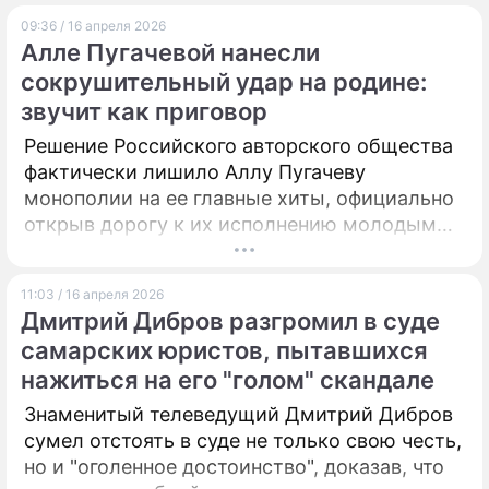
09:36 / 16 апреля 2026
ПРЕСС-РЕЛИЗЫ
Алле Пугачевой нанесли
сокрушительный удар на родине:
О ПРОЕКТЕ
звучит как приговор
Решение Российского авторского общества
фактически лишило Аллу Пугачеву
монополии на ее главные хиты, официально
открыв дорогу к их исполнению молодым
звездам без оглядки на мнение уехавшей
артистки.
11:03 / 16 апреля 2026
Дмитрий Дибров разгромил в суде
самарских юристов, пытавшихся
нажиться на его "голом" скандале
Знаменитый телеведущий Дмитрий Дибров
сумел отстоять в суде не только свою честь,
но и "оголенное достоинство", доказав, что