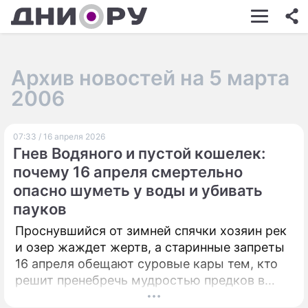
ШОУ-БИЗНЕС
АВТО
Архив новостей на 5 марта
КИНО
2006
НЕДВИЖИМОСТЬ
07:33 / 16 апреля 2026
ЗДОРОВЬЕ
Гнев Водяного и пустой кошелек:
ЭКОНОМИКА
почему 16 апреля смертельно
опасно шуметь у воды и убивать
ПРОИСШЕСТВИЯ
пауков
СОННИК
Проснувшийся от зимней спячки хозяин рек
и озер жаждет жертв, а старинные запреты
СТИЛЬ ЖИЗНИ
16 апреля обещают суровые кары тем, кто
СЕРИАЛЫ
решит пренебречь мудростью предков в
этот мистический день.
ИГРЫ