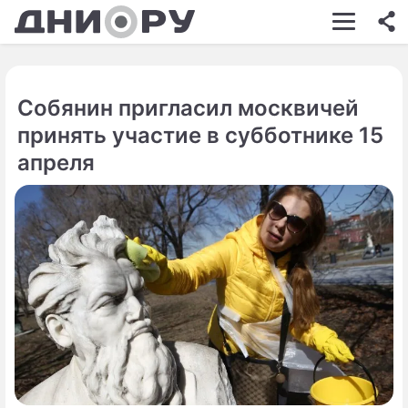
ШОУ-БИЗНЕС
АВТО
Собянин пригласил москвичей
КИНО
принять участие в субботнике 15
НЕДВИЖИМОСТЬ
апреля
ЗДОРОВЬЕ
ЭКОНОМИКА
ПРОИСШЕСТВИЯ
СОННИК
СТИЛЬ ЖИЗНИ
СЕРИАЛЫ
ИГРЫ