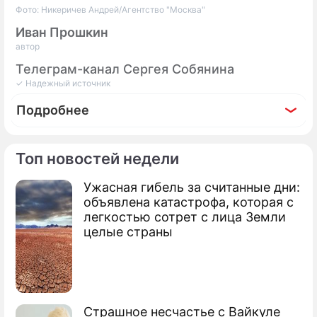
Фото: Никеричев Андрей/Агентство "Москва"
Иван Прошкин
автор
Телеграм-канал Сергея Собянина
✓ Надежный источник
Подробнее
Топ новостей недели
Ужасная гибель за считанные дни:
По теме
объявлена катастрофа, которая с
легкостью сотрет с лица Земли
Продолжение: Собянин: В
целые страны
Москве поддержку города
получило более 23,5 тысячи
членов семей участников СВО
Страшное несчастье с Вайкуле