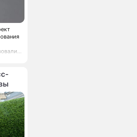
оект
бования
вовали,
,
ин.
сс-
квы