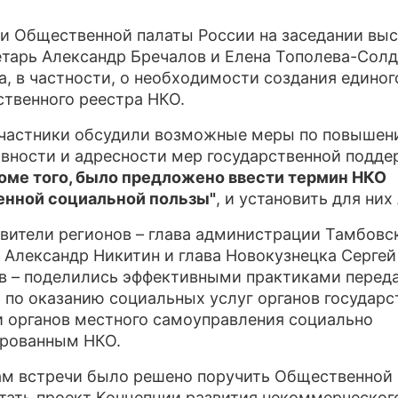
ПРЕСС-РЕЛИЗЫ
и Общественной палаты России на заседании вы
етарь Александр Бречалов и Елена Тополева-Солд
О ПРОЕКТЕ
а, в частности, о необходимости создания единог
ственного реестра НКО.
частники обсудили возможные меры по повыше
вности и адресности мер государственной подд
оме того, было предложено ввести термин НКО
нной социальной пользы"
, и установить для них
вители регионов – глава администрации Тамбовс
 Александр Никитин и глава Новокузнецка Сергей
в – поделились эффективными практиками перед
 по оказанию социальных услуг органов государс
и органов местного самоуправления социально
рованным НКО.
ам встречи было решено поручить Общественной 
тать проект Концепции развития некоммерческог