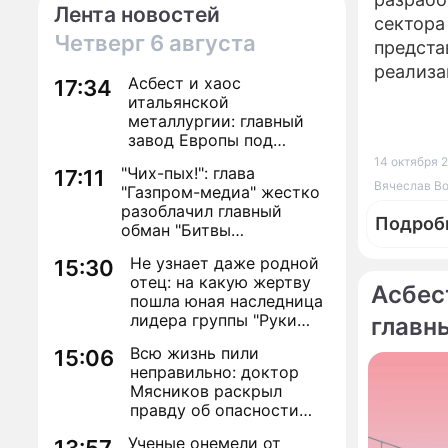
Лента новостей
сектора
Четверг
6 августа
предста
реализа
Асбест и хаос
17:34
итальянской
металлургии: главный
завод Европы под
угрозой закрытия из-за
14 октября 2
"Чих-пых!": глава
17:11
евробюрократии
Вячеслав Вол
"Газпром-медиа" жестко
разоблачил главный
Подроб
обман "Битвы
экстрасенсов"
Не узнает даже родной
15:30
отец: на какую жертву
Асбес
пошла юная наследница
лидера группы "Руки
главн
Вверх!" ради денег и
По те
Всю жизнь пили
за ев
15:06
славы
неправильно: доктор
Путин 
Мясников раскрыл
отрегу
правду об опасности
антибиотиков
Ученые онемели от
Как по