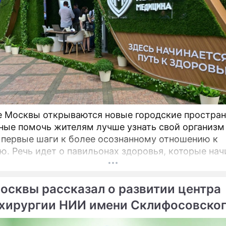
е Москвы открываются новые городские простран
ные помочь жителям лучше узнать свой организм
 первые шаги к более осознанному отношению к
оторые начинают
на столичных бульварах в рамках масштабного
ого проекта «Лето в Москве».
осквы рассказал о развитии центра
хирургии НИИ имени Склифосовско