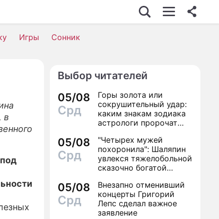
ку
Игры
Сонник
Выбор читателей
Горы золота или
05/08
сокрушительный удар:
ина
Срд
каким знакам зодиака
 в
астрологи пророчат
венного
счастье, а кому нищету
"Четырех мужей
05/08
похоронила": Шаляпин
Срд
увлекся тяжелобольной
 под
сказочно богатой
дамой
льности
Внезапно отменивший
05/08
концерты Григорий
Срд
Лепс сделал важное
лезных
заявление