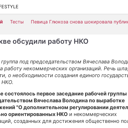
IFESTYLE
ШОУ-БИЗНЕС
ей
Тесты
Певица Глюкоза снова шокировала публи
АВТО
КИНО
кве обсудили работу НКО
НЕДВИЖИМОСТЬ
ЗДОРОВЬЕ
 группа под председательством Вячеслава Волод
а работу некоммерческих организаций. Речь шла,
ЭКОНОМИКА
ти, о необходимости создания единого государст
ПРОИСШЕСТВИЯ
 НКО.
СОННИК
е состоялось первое заседание рабочей группы
ательством Вячеслава Володина по выработке
СТИЛЬ ЖИЗНИ
ений "О дополнительном регулировании деяте
ьно ориентированных НКО
и некоммерческих
СЕРИАЛЫ
аций, созданных для достижения общественно по
ИГРЫ