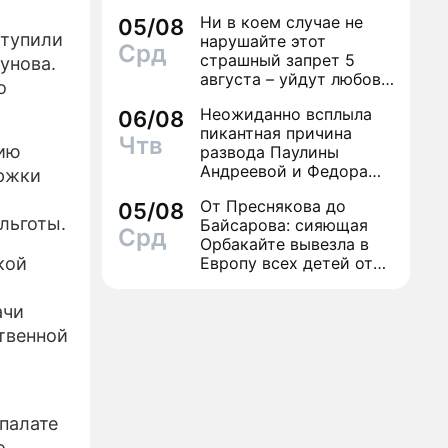
Ни в коем случае не
05/08
ступили
нарушайте этот
Срд
страшный запрет 5
унова.
августа – уйдут любовь
о
и деньги
Неожиданно всплыла
06/08
пикантная причина
Чтв
нию
развода Паулины
Андреевой и Федора
ержки
Бондарчука
От Преснякова до
05/08
 льготы.
Байсарова: сияющая
Срд
Орбакайте вывезла в
кой
Европу всех детей от
разных мужчин
ачи
твенной
палате
о