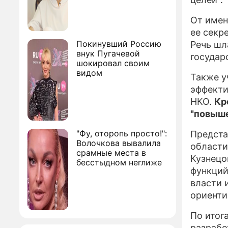
От имен
ее секр
Покинувший Россию
Речь шл
внук Пугачевой
государ
шокировал своим
видом
Также у
эффекти
НКО.
Кр
"повыше
"Фу, оторопь просто!":
Предста
Волочкова вывалила
области
срамные места в
Кузнецо
бесстыдном неглиже
функций
власти 
ориенти
По итог
разрабо