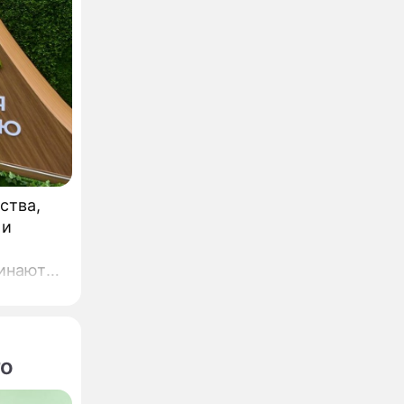
ства,
 и
го