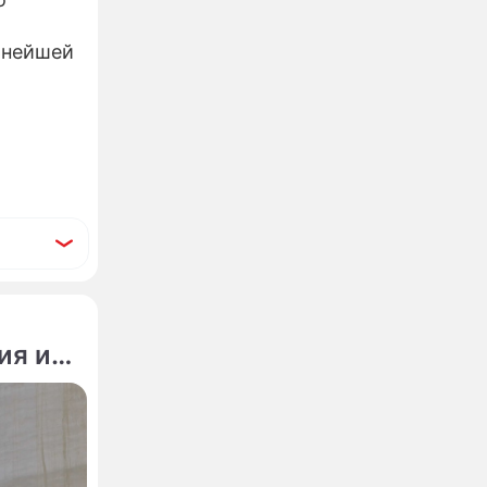
ьнейшей
ия из-
ают 670
щали