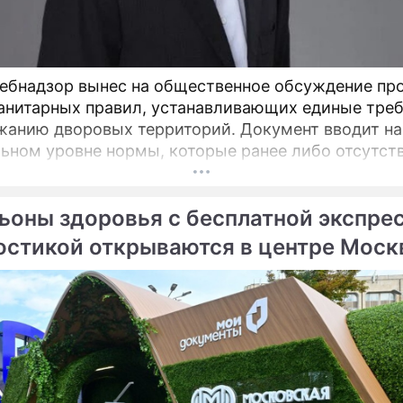
ебнадзор вынес на общественное обсуждение пр
анитарных правил, устанавливающих единые тре
ю дворовых территорий. Документ вводит на
ьном уровне нормы, которые ранее либо отсутст
актовались по-разному, пояснил депутат Госдумы
атель Союза дачников Подмосковья» Никита Чапл
ьоны здоровья с бесплатной экспре
остикой открываются в центре Мос