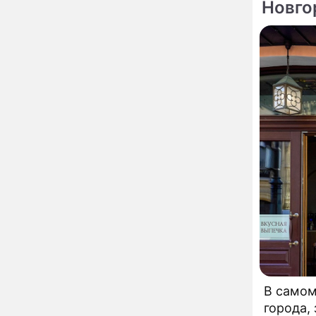
Новго
страшный запрет 6
августа, о котором
Моск
молчат старики
От Преснякова до
18:13
Байсарова: сияющая
Орбакайте вывезла в
Европу всех детей от
разных мужчин
"Срочно выходить из
17:19
роли": перепуганная
Бородина едва не увела
чужого мужа на красной
дорожке
Депутат Чаплин
15:14
предложил запретить
мойку машин и
торговлю во дворах
Внезапно отменивший
15:08
концерты Григорий Лепс
сделал важное
заявление
В самом
"Четырех мужей
13:36
города,
похоронила": Шаляпин