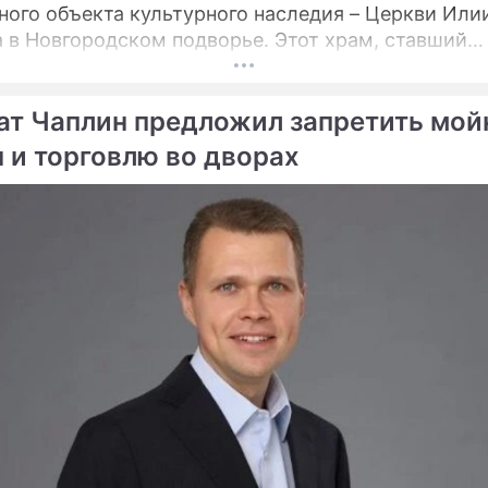
ного объекта культурного наследия – Церкви Или
овгородском подворье. Этот храм, ставший
турной доминантой улицы Ильинки и давший ей н
ется для прихожан и ценителей древнерусского
ат Чаплин предложил запретить мой
ва после шести лет беспрецедентно сложных
ационных работ.
 и торговлю во дворах