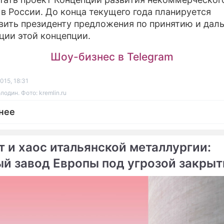
 в России. До конца текущего года планируется
вить президенту предложения по принятию и дал
ции этой концепции.
Шоу-бизнес в Telegram
015, 18:31
один. Фото: kremlin.ru
нее
т и хаос итальянской металлургии:
ый завод Европы под угрозой закрыт
ме
робюрократии
поручил Володину
В российских НКО работ
лировать НКО
тысяч человек
могать людям и при этом
Социальным НКО пообе