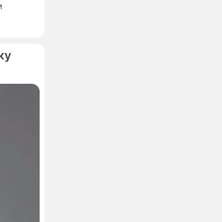
и
азвание,
ку