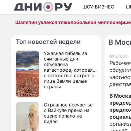
ШОУ-БИЗНЕС
L
Шаляпин увлекся тяжелобольной миллионерш
Топ новостей недели
В Мос
Ужасная гибель за
27868
считанные дни:
Рабочая
объявлена
катастрофа, которая
обсудил
с легкостью сотрет с
частнос
лица Земли целые
реестра
страны
В Москв
председ
Страшное несчастье
предлож
с Вайкуле прямо на
сцене попало на
социал
видео
организ
целей".