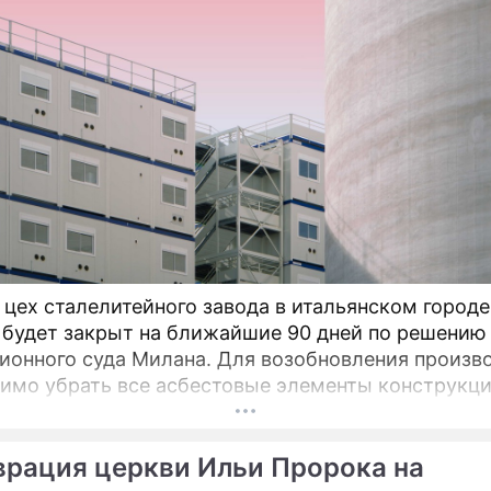
ориться
выдать удочку
 цех сталелитейного завода в итальянском городе
 будет закрыт на ближайшие 90 дней по решению
ионного суда Милана. Для возобновления произв
имо убрать все асбестовые элементы конструкци
вания из цеха, сообщает портал Eurometal.
гический завод компании Acciaierie d'Italia (ADI),
врация церкви Ильи Пророка на
ой как Ilva (Ильва), является крупнейшим на терр