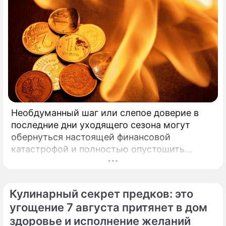
Необдуманный шаг или слепое доверие в
последние дни уходящего сезона могут
обернуться настоящей финансовой
катастрофой и полностью опустошить
кошелек. Известная шаманка и ясновидящая
Кажетта Ахметжанова выступила с
экстренным предупреждением для всех, кто
Кулинарный секрет предков: это
привык легкомысленно относиться к своим
угощение 7 августа притянет в дом
сбережениям.
здоровье и исполнение желаний