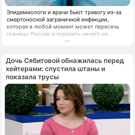
Эпидемиологи и врачи бьют тревогу из-за
смертоносной заграничной инфекции,
которая в любой момент может пересечь
границы России и поразить ничего не
подозревающих граждан. Россию
предупредили о реальной и крайне опасной
угрозе: в страну могут завезти неизлечимый
Дочь Сябитовой обнажилась перед
и смертоносный вирус Бурбон.
хейтерами: спустила штаны и
показала трусы