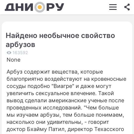
ШОУ-БИЗНЕС
АВТО
Найдено необычное свойство
КИНО
арбузов
НЕДВИЖИМОСТЬ
163592
None
ЗДОРОВЬЕ
Арбуз содержит вещества, которые
ЭКОНОМИКА
благоприятно воздействуют на кровеносные
ПРОИСШЕСТВИЯ
сосуды подобно "Виагре" и даже могут
увеличить сексуальное влечение. Такой
СОННИК
вывод сделали американские ученые после
проведенных исследований. "Чем больше
СТИЛЬ ЖИЗНИ
мы изучаем арбузы, тем больше понимаем,
СЕРИАЛЫ
насколько они удивительны, - говорит
доктор Бхайму Патил, директор Техасского
ИГРЫ