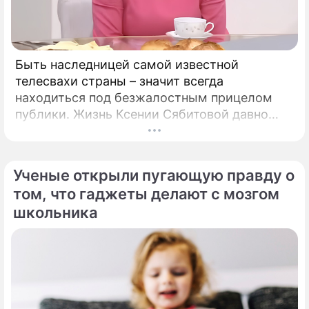
Быть наследницей самой известной
телесвахи страны – значит всегда
находиться под безжалостным прицелом
публики. Жизнь Ксении Сябитовой давно
рассматривают под мощной лупой.
Ученые открыли пугающую правду о
том, что гаджеты делают с мозгом
школьника