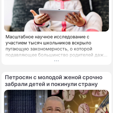
Масштабное научное исследование с
участием тысяч школьников вскрыло
пугающую закономерность, о которой
подавляющее большинство родителей даже
не догадывалось. Привычка дарить ребенку
смартфон с беспрепятственным доступом к
социальным сетям в младшем
Петросян с молодой женой срочно
подростковом возрасте обворачивается
забрали детей и покинули страну
скрытым провалом в учебе.