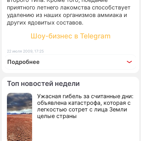
приятного летнего лакомства способствует
удалению из наших организмов аммиака и
других ядовитых составов.
Шоу-бизнес в Telegram
22 июля 2009, 17:25
Подробнее
Топ новостей недели
Ужасная гибель за считанные дни:
По теме
объявлена катастрофа, которая с
легкостью сотрет с лица Земли
Москва открыла сезон продажи арбузов
целые страны
Арбуз-гигант продан по рекордной
цене