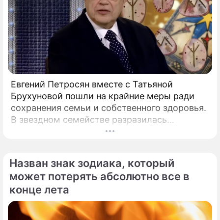
Евгений Петросян вместе с Татьяной
Брухуновой пошли на крайние меры ради
сохранения семьи и собственного здоровья.
В звездном семействе разразилась
настоящая тихая драма, которая вынудила
артистов действовать без промедления.
Назван знак зодиака, который
может потерять абсолютно все в
конце лета