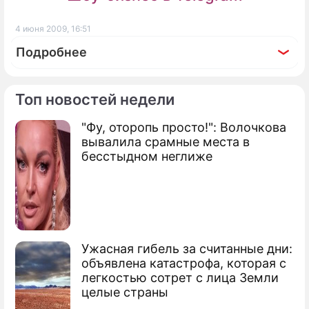
4 июня 2009, 16:51
Подробнее
Топ новостей недели
"Фу, оторопь просто!": Волочкова
По теме
вывалила срамные места в
бесстыдном неглиже
Обама предложил мусульманам общее
дело
Бен Ладен оценил политику Барака
Обамы
Ужасная гибель за считанные дни:
Обама применит к террористам методы
объявлена катастрофа, которая с
Буша
легкостью сотрет с лица Земли
целые страны