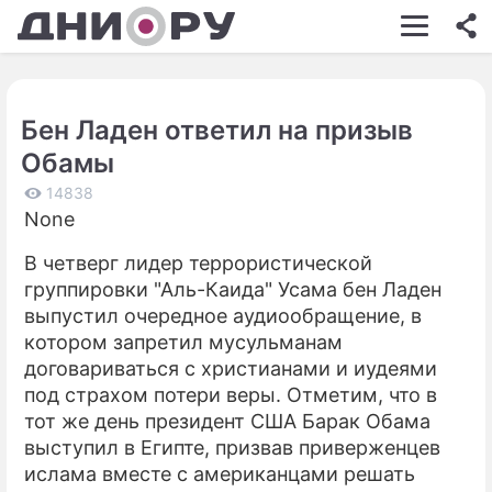
ШОУ-БИЗНЕС
АВТО
Бен Ладен ответил на призыв
КИНО
Обамы
НЕДВИЖИМОСТЬ
14838
None
ЗДОРОВЬЕ
В четверг лидер террористической
ЭКОНОМИКА
группировки "Аль-Каида" Усама бен Ладен
ПРОИСШЕСТВИЯ
выпустил очередное аудиообращение, в
котором запретил мусульманам
СОННИК
договариваться с христианами и иудеями
под страхом потери веры. Отметим, что в
СТИЛЬ ЖИЗНИ
тот же день президент США Барак Обама
СЕРИАЛЫ
выступил в Египте, призвав приверженцев
ислама вместе с американцами решать
ИГРЫ