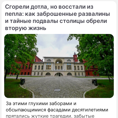
Купавенским проездом. В церемонии
Сгорели дотла, но восстали из
открытия принял участие мэр Москвы
Сергей Собянин, который подчеркнул
пепла: как заброшенные развалины
стратегическую важность новой развязки
и тайные подвалы столицы обрели
для разгрузки одного из самых проблемных
вторую жизнь
участков магистрали.
За этими глухими заборами и
обсыпающимися фасадами десятилетиями
прятались жуткие трагедии, забытые