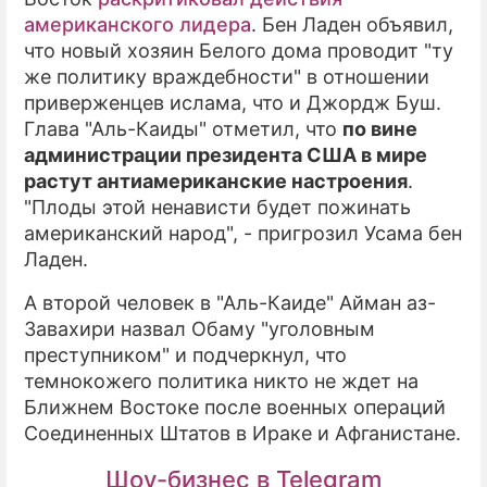
американского лидера
. Бен Ладен объявил,
что новый хозяин Белого дома проводит "ту
же политику враждебности" в отношении
приверженцев ислама, что и Джордж Буш.
Глава "Аль-Каиды" отметил, что
по вине
администрации президента США в мире
растут антиамериканские настроения
.
"Плоды этой ненависти будет пожинать
американский народ", - пригрозил Усама бен
Ладен.
А второй человек в "Аль-Каиде" Айман аз-
Завахири назвал Обаму "уголовным
преступником" и подчеркнул, что
темнокожего политика никто не ждет на
Ближнем Востоке после военных операций
Соединенных Штатов в Ираке и Афганистане.
Шоу-бизнес в Telegram