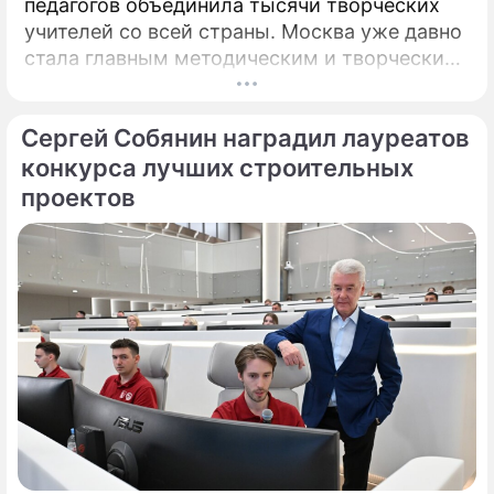
педагогов объединила тысячи творческих
учителей со всей страны. Москва уже давно
стала главным методическим и творческим
центром России, где рождаются самые
передовые практики воспитания молодых
Сергей Собянин наградил лауреатов
талантов.
конкурса лучших строительных
проектов