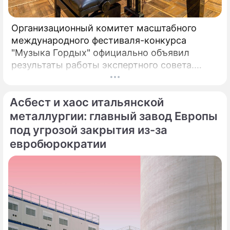
Организационный комитет масштабного
международного фестиваля-конкурса
"Музыка Гордых" официально объявил
результаты работы экспертного совета.
После длительного и тщательного изучения
более чем двух тысяч заявок был
Асбест и хаос итальянской
сформирован шорт-лист из 100 лучших
исполнителей.
металлургии: главный завод Европы
под угрозой закрытия из-за
евробюрократии