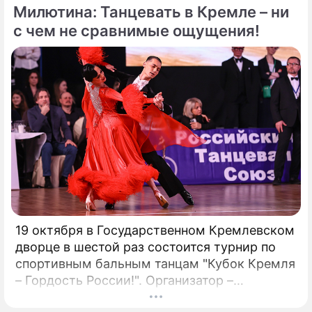
присутствия. Однако наряду с
Милютина: Танцевать в Кремле – ни
преимуществами возникают и серьезные
с чем не сравнимые ощущения!
проблемы, особенно в нормативно-
правовой сфере. Понимание этих
препятствий имеет важное значение для
предприятий, рассматривающих
возможность внедрения Биткойна.
19 октября в Государственном Кремлевском
дворце в шестой раз состоится турнир по
спортивным бальным танцам "Кубок Кремля
– Гордость России!". Организатор –
президент Российского танцевального