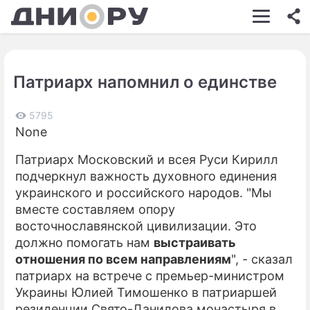
ШОУ-БИЗНЕС
АВТО
Патриарх напомнил о единствe
КИНО
НЕДВИЖИМОСТЬ
5795
None
ЗДОРОВЬЕ
Патриарх Московский и всея Руси Кирилл
ЭКОНОМИКА
подчеркнул важность духовного единения
украинского и российского народов. "Мы
ПРОИСШЕСТВИЯ
вместе составляем опору
восточнославянской цивилизации. Это
СОННИК
должно помогать нам
выстраивать
СТИЛЬ ЖИЗНИ
отношения по всем направлениям
", - сказал
патриарх на встрече с премьер-министром
СЕРИАЛЫ
Украины Юлией Тимошенко в патриаршей
резиденции Свято-Данилова монастыря в
ИГРЫ