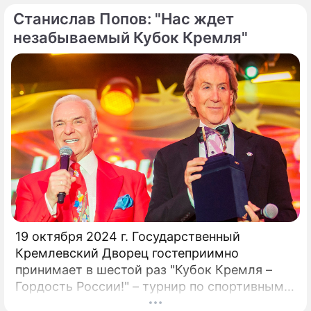
союза, заслуженный деятель искусств РФ,
Станислав Попов: "Нас ждет
народный артист России Станислав Попов.
незабываемый Кубок Кремля"
19 октября 2024 г. Государственный
Кремлевский Дворец гостеприимно
принимает в шестой раз "Кубок Кремля –
Гордость России!" – турнир по спортивным
бальным танцам! Кубок Кремля – главный