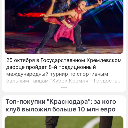
25 октября в Государственном Кремлевском
дворце пройдет 8-й традиционный
международный турнир по спортивным
бальным танцам "Кубок Кремля – Гордость
России!". Турнир с таким названием вот уже
четвертый год проводит Станислав Попов,
Топ-покупки "Краснодара": за кого
президент Российского Танцевального
Союза, заслуженный деятель искусств РФ,
клуб выложил больше 10 млн евро
народный артист России:«Наша страна
переживает сложный период жизни и