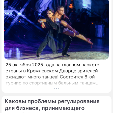
25 октября 2025 года на главном паркете
страны в Кремлевском Дворце зрителей
ожидают много танцев! Состоится 8-ой
турнир по спортивным бальным танцам
"Кубок Кремля – Гордость России!". Будет
разыграно четыре Кубка Кремля в
Каковы проблемы регулирования
европейской и латиноамериканской
программах среди любителей,
для бизнеса, принимающего