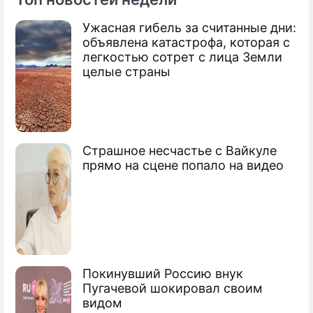
Ужасная гибель за считанные дни:
По теме
объявлена катастрофа, которая с
легкостью сотрет с лица Земли
Продолжение: Путин
целые страны
рассмешил журналистов
Патриах обратился с пасхальным
посланием
Страшное несчастье с Вайкуле
прямо на сцене попало на видео
Патриарх раскрыл секрет счастья
Тимошенко спела для Пугачевой
Сюжеты
Первые лица
Покинувший Россию внук
Пугачевой шокировал своим
видом