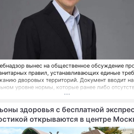
ебнадзор вынес на общественное обсуждение пр
анитарных правил, устанавливающих единые тре
ю дворовых территорий. Документ вводит на
ьном уровне нормы, которые ранее либо отсутст
актовались по-разному, пояснил депутат Госдумы
атель Союза дачников Подмосковья» Никита Чапл
ьоны здоровья с бесплатной экспре
остикой открываются в центре Мос