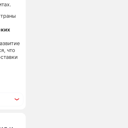
итах.
страны
ских
развитие
я, что
оставки