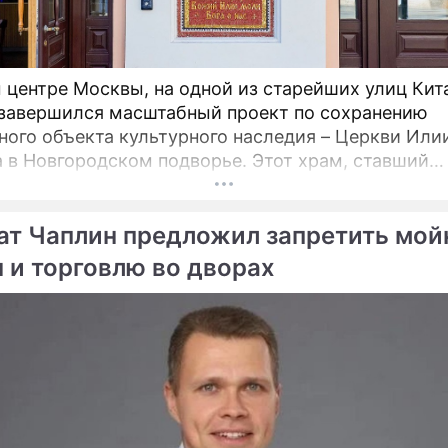
 центре Москвы, на одной из старейших улиц Кит
 завершился масштабный проект по сохранению
ного объекта культурного наследия – Церкви Или
овгородском подворье. Этот храм, ставший
турной доминантой улицы Ильинки и давший ей н
ется для прихожан и ценителей древнерусского
ат Чаплин предложил запретить мой
ва после шести лет беспрецедентно сложных
ационных работ.
 и торговлю во дворах