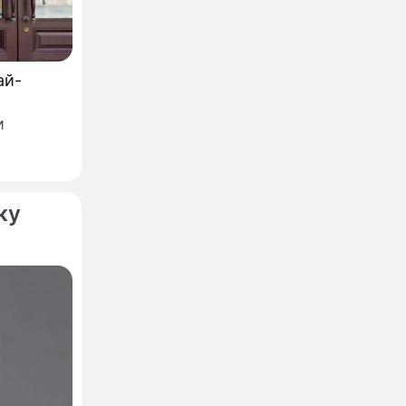
ай-
и
азвание,
ку