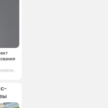
оект
бования
вовали,
,
ин.
сс-
квы