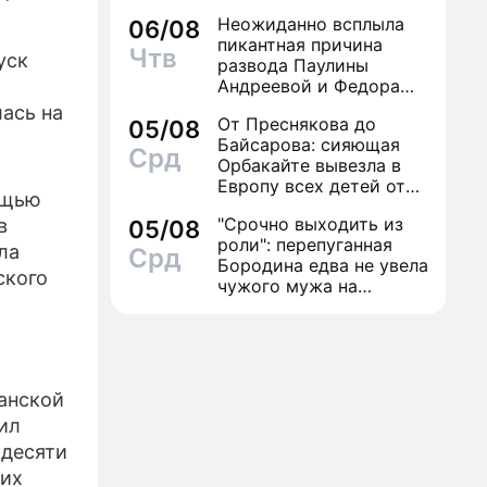
Неожиданно всплыла
06/08
пикантная причина
Чтв
уск
развода Паулины
Андреевой и Федора
Бондарчука
ась на
От Преснякова до
05/08
Байсарова: сияющая
Срд
Орбакайте вывезла в
Европу всех детей от
ощью
разных мужчин
"Срочно выходить из
в
05/08
роли": перепуганная
ла
Срд
Бородина едва не увела
ского
чужого мужа на
красной дорожке
анской
ил
 десяти
ких