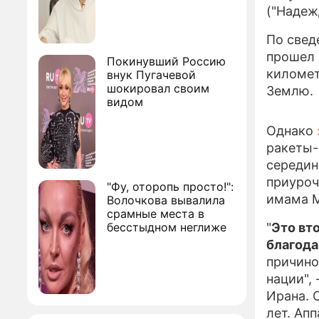
("Надеж
По свед
прошел 
Покинувший Россию
километ
внук Пугачевой
шокировал своим
Землю.
видом
Однако
ракеты-
середин
приуроч
"Фу, оторопь просто!":
имама 
Волочкова вывалила
срамные места в
бесстыдном неглиже
"
Это вт
благода
причино
нации",
Ирана. 
лет. Ап