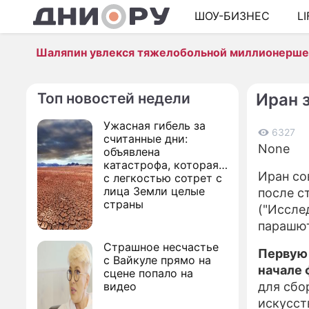
ШОУ-БИЗНЕС
L
Шаляпин увлекся тяжелобольной миллионерш
Топ новостей недели
Иран 
Ужасная гибель за
6327
считанные дни:
None
объявлена
катастрофа, которая
Иран со
с легкостью сотрет с
лица Земли целые
после с
страны
("Иссле
парашют
Страшное несчастье
Первую 
с Вайкуле прямо на
начале 
сцене попало на
видео
для сбо
искусст