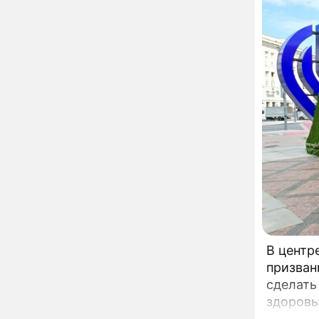
вернули исторический
облик
Собянин: Московские
13:29
проекты помогают
развитию регионов
Застуканный с поличным
12:14
Ваня Дмитриенко
жестко подставил
родную сестру
В Котельниках к началу
10:50
учебного года откроют
образовательный
комплекс почти на 2,5
тысячи мест
В сауну с 22-летним
10:47
юношей: неузнаваемая
Жанна Агузарова
В центр
ошарашила отдыхом с
призван
молодым фаворитом
В одном бюстгальтере и
09:17
сделать
заклепках: скандальная
здоровью. Речь идет о павильонах здоровья, к
Глюкоза ошарашила
работу 