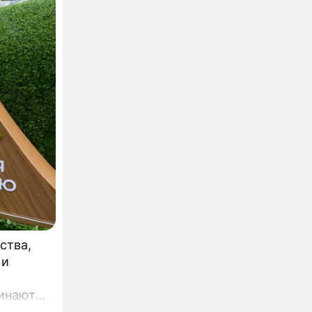
ства,
 и