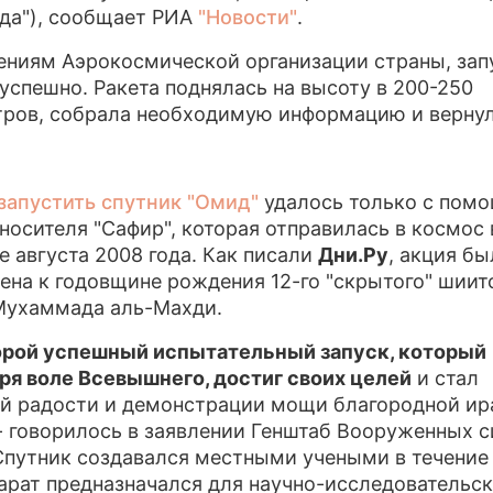
да"), сообщает РИА
"Новости"
.
ПРЕСС-РЕЛИЗЫ
ениям Аэрокосмической организации страны, зап
О ПРОЕКТЕ
успешно. Ракета поднялась на высоту в 200-250
ров, собрала необходимую информацию и вернул
запустить спутник "Омид"
удалось только с пом
носителя "Сафир", которая отправилась в космос 
е августа 2008 года. Как писали
Дни.Ру
, акция бы
ена к годовщине рождения 12-го "скрытого" шиит
Мухаммада аль-Махди.
орой успешный испытательный запуск, который
ря воле Всевышнего, достиг своих целей
и стал
й радости и демонстрации мощи благородной ир
 - говорилось в заявлении Генштаб Вооруженных с
Спутник создавался местными учеными в течение
парат предназначался для научно-исследовательс