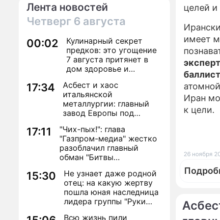
Лента новостей
целей и
Четверг
6 августа
Ирански
имеет м
Кулинарный секрет
00:02
предков: это угощение
познава
7 августа притянет в
эксперт
дом здоровье и
баллист
исполнение желаний
Асбест и хаос
17:34
атомной
итальянской
Иран мо
металлургии: главный
к цели.
завод Европы под
угрозой закрытия из-за
"Чих-пых!": глава
17:11
евробюрократии
"Газпром-медиа" жестко
разоблачил главный
26 ноября 2
обман "Битвы
экстрасенсов"
Подроб
Не узнает даже родной
15:30
отец: на какую жертву
пошла юная наследница
лидера группы "Руки
Асбес
Вверх!" ради денег и
Всю жизнь пили