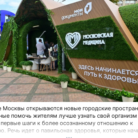
е Москвы открываются новые городские простран
ные помочь жителям лучше узнать свой организм
 первые шаги к более осознанному отношению к
оторые начинают
на столичных бульварах в рамках масштабного