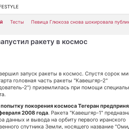
IFESTYLE
ШОУ-БИЗНЕС
ей
Тесты
Певица Глюкоза снова шокировала публи
АВТО
КИНО
запустил ракету в космос
НЕДВИЖИМОСТЬ
ЗДОРОВЬЕ
ЭКОНОМИКА
вершил запуск ракеты в космос. Спустя сорок ми
тарта головная часть ракеты "Кавешгяр-2"
ПРОИСШЕСТВИЯ
дователь-2") приземлилась при помощи специаль
СОННИК
а.
СТИЛЬ ЖИЗНИ
попытку покорения космоса Тегеран предприня
февраля 2008 года
. Ракета "Кавешгяр-1" предназ
СЕРИАЛЫ
ра данных и вывода на орбиту первого иранского
венного спутника Земли, носящего название "Оми
ИГРЫ