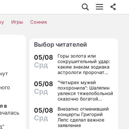
ку
Игры
Сонник
Выбор читателей
Горы золота или
05/08
сокрушительный удар:
Срд
каким знакам зодиака
астрологи пророчат
нут
счастье, а кому нищету
"Четырех мужей
05/08
ного
похоронила": Шаляпин
Срд
увлекся тяжелобольной
сказочно богатой
дамой
л в
Внезапно отменивший
05/08
началась
концерты Григорий
Срд
Лепс сделал важное
заявление
д"