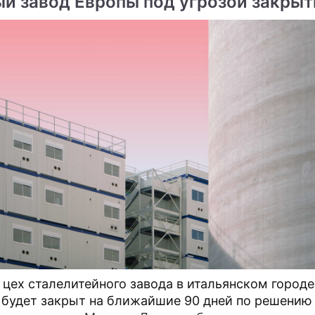
ый завод Европы под угрозой закрыт
ме
робюрократии
родолжение: "Аль-Каида"
Сбербанк дал кредит на
очувствует народу США
покорение космоса
ы долетели до Луны
NASA потеряло на МКС
специального паука
Сюжеты
Космос
 цех сталелитейного завода в итальянском городе
 будет закрыт на ближайшие 90 дней по решению