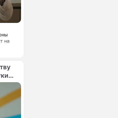
оны
т на
едиа"
трый
ртву
уки