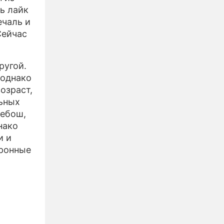
ь лайк
ечаль и
Сейчас
ругой.
 однако
озраст,
ьных
дебош,
нако
и и
тронные