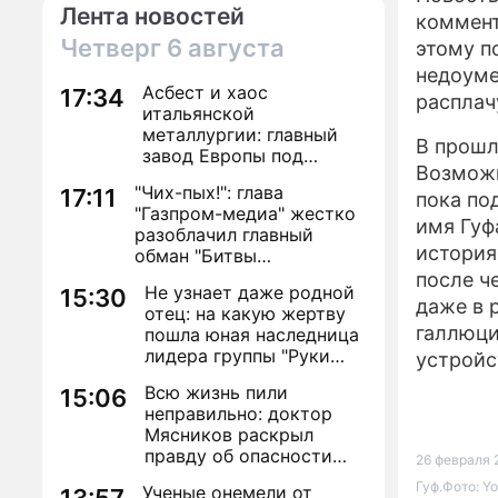
Лента новостей
коммент
Четверг
6 августа
этому п
недоуме
Асбест и хаос
17:34
расплач
итальянской
металлургии: главный
В прошл
завод Европы под
Возможн
угрозой закрытия из-за
"Чих-пых!": глава
17:11
евробюрократии
пока по
"Газпром-медиа" жестко
имя Гуф
разоблачил главный
история
обман "Битвы
экстрасенсов"
после ч
Не узнает даже родной
15:30
даже в 
отец: на какую жертву
галлюци
пошла юная наследница
лидера группы "Руки
устройс
Вверх!" ради денег и
Всю жизнь пили
15:06
славы
неправильно: доктор
Мясников раскрыл
правду об опасности
26 февраля 2
антибиотиков
Гуф.Фото: Y
Ученые онемели от