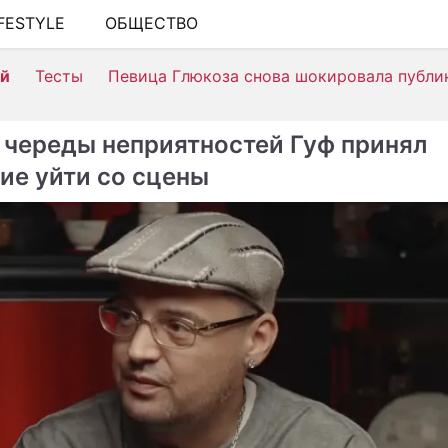
IFESTYLE
ОБЩЕСТВО
ШОУ-БИЗНЕС
ей
Тесты
Певица Глюкоза снова шокировала публи
АВТО
КИНО
 череды неприятностей Гуф принял
НЕДВИЖИМОСТЬ
ие уйти со сцены
ЗДОРОВЬЕ
ЭКОНОМИКА
ПРОИСШЕСТВИЯ
СОННИК
СТИЛЬ ЖИЗНИ
СЕРИАЛЫ
ИГРЫ