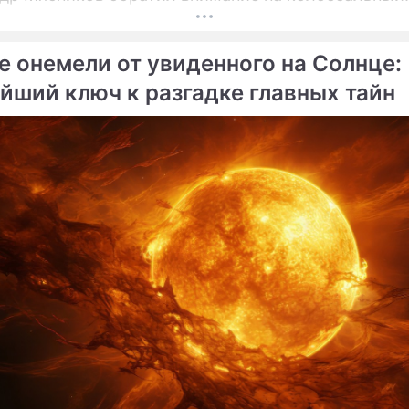
от в мировой медицине, который буквально пере
и прошлые представления о здоровье.
е онемели от увиденного на Солнце:
йший ключ к разгадке главных тайн