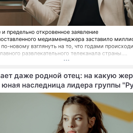
 и предельно откровенное заявление
оставленного медиаменеджера заставило милли
 по-новому взглянуть на то, что годами происходи
главного развлекательного телеканала страны.
ьный директор мощнейшего холдинга "Газпром-м
др Жаров решился на неожидаемый и крайне ос
нает даже родной отец: на какую же
.
 юная наследница лидера группы "Р
" ради денег и славы