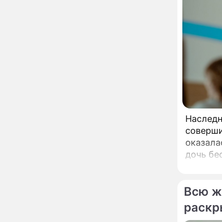
увлекся тяжелобольной
сказочно богатой дамой
Павильоны здоровья с
12:46
бесплатной экспресс-
диагностикой
открываются в центре
Москвы
Ученые нашли способ
11:49
заблокировать самые
страшные воспоминания
Горы золота или
09:26
Наследн
сокрушительный удар:
соверши
каким знакам зодиака
оказала
астрологи пророчат
счастье, а кому нищету
дочь бе
Ни в коем случае не
00:10
застави
нарушайте этот
страшный запрет 5
августа – уйдут любовь
Всю ж
и деньги
Мэр Москвы рассказал о
19:17
раскр
развитии центра