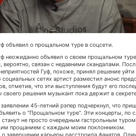
ПРЕСС-РЕЛИЗЫ
О ПРОЕКТЕ
уф объявил о прощальном туре в соцсети.
уф неожиданно объявил о своем прощальном туре
, вероятно, связан с недавними скандалами. Посл
неприятностей Гуф, похоже, принял решение уйти
В социальных сетях артист разместил анонс пре
ов, отметив, что эти выступления будут его посл
 своего решения музыкант пока держит в секрете
 заявлении 45-летний рэпер подчеркнул, что при
бъявить о "Прощальном туре". Эти концерты, по 
, станут не просто очередным гастрольным туром,
щим прощанием с каждым моим поклонником.
 о завершении карьеры расстроила фанатов. Один