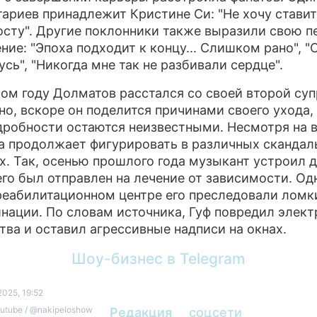
ариев принадлежит Кристине Си: "Не хочу ставит
осту". Другие поклонники также выразили свою п
ние: "Эпоха подходит к концу... Слишком рано", "
усь", "Никогда мне так не разбивали сердце".
ом году Долматов расстался со своей второй суп
о, вскоре он поделится причинами своего ухода,
дробности остаются неизвестными. Несмотря на в
а продолжает фигурировать в различных скандал
х. Так, осенью прошлого года музыкант устроил 
его был отправлен на лечение от зависимости. Од
реабилитационном центре его преследовали ломк
нации. По словам источника, Гуф повредил элек
тва и оставил агрессивные надписи на окнах.
Шоу-бизнес в Telegram
025, 19:52
outube / @nakipeloshow
Редакция
соцсети