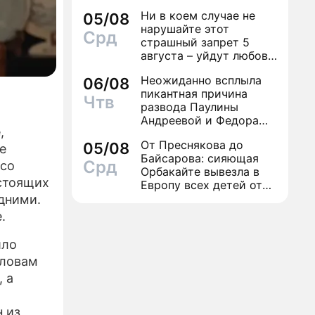
Ни в коем случае не
05/08
нарушайте этот
Срд
страшный запрет 5
августа – уйдут любовь
и деньги
Неожиданно всплыла
06/08
пикантная причина
Чтв
развода Паулины
Андреевой и Федора
,
Бондарчука
От Преснякова до
05/08
е
Байсарова: сияющая
Срд
 со
Орбакайте вывезла в
дстоящих
Европу всех детей от
разных мужчин
едними.
.
шло
словам
 а
 из