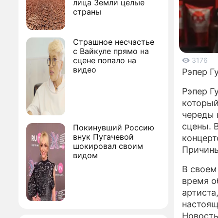
лица Земли целые
страны
Страшное несчастье
с Вайкуле прямо на
сцене попало на
3176
видео
Рэпер Г
Рэпер Г
который
череды 
сцены. 
Покинувший Россию
внук Пугачевой
концерт
шокировал своим
Причины
видом
В своем
время о
артиста
настоя
Новость