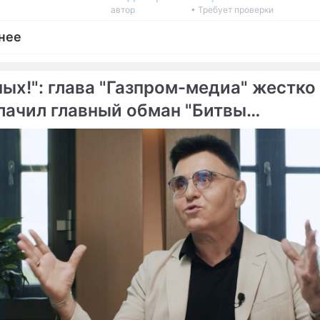
автор
• Требует проверки
нее
пых!": глава "Газпром-медиа" жестко
лачил главный обман "Битвы
епортаж
асенсов"
зывает Водонаеву с женой Гуфа