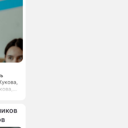
ть
Жукова,
кова,
ников
ов