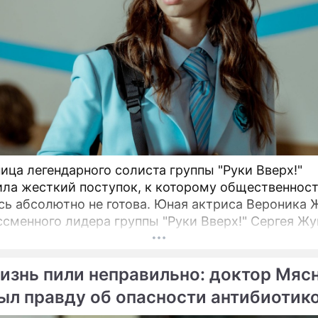
ица легендарного солиста группы "Руки Вверх!"
ла жесткий поступок, к которому общественнос
сь абсолютно не готова. Юная актриса Вероника 
ссменного лидера группы "Руки Вверх!" Сергея Жу
ла взрогнуть своих многочисленных поклонников.
изнь пили неправильно: доктор Мяс
ыл правду об опасности антибиотик