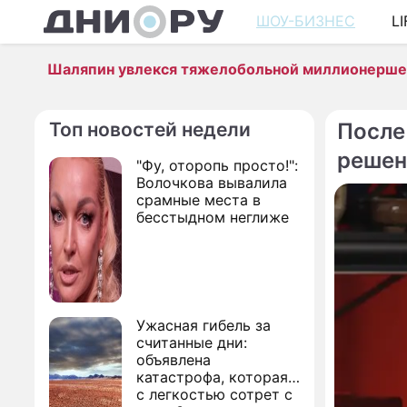
ШОУ-БИЗНЕС
L
Шаляпин увлекся тяжелобольной миллионерш
Топ новостей недели
После
решен
"Фу, оторопь просто!":
Волочкова вывалила
срамные места в
бесстыдном неглиже
Ужасная гибель за
считанные дни:
объявлена
катастрофа, которая
с легкостью сотрет с