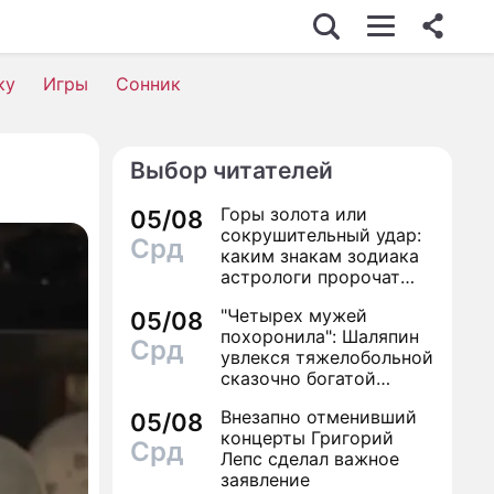
ку
Игры
Сонник
Выбор читателей
Горы золота или
05/08
сокрушительный удар:
Срд
каким знакам зодиака
астрологи пророчат
счастье, а кому нищету
"Четырех мужей
05/08
похоронила": Шаляпин
Срд
увлекся тяжелобольной
сказочно богатой
дамой
Внезапно отменивший
05/08
концерты Григорий
Срд
Лепс сделал важное
заявление