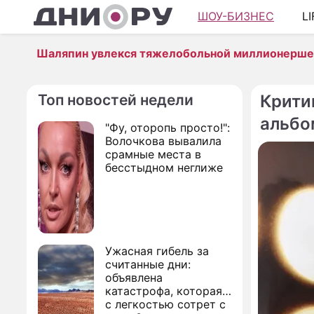
ШОУ-БИЗНЕС
L
Шаляпин увлекся тяжелобольной миллионерш
Топ новостей недели
Крити
альбо
"Фу, оторопь просто!":
Волочкова вывалила
срамные места в
бесстыдном неглиже
Ужасная гибель за
считанные дни:
объявлена
катастрофа, которая
с легкостью сотрет с