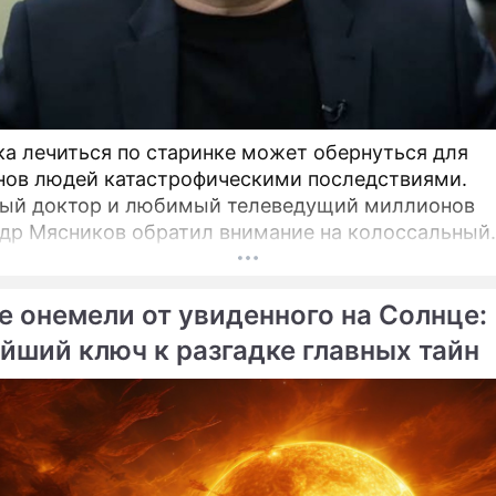
Алла Борисовна
Пугачева
певица
а лечиться по старинке может обернуться для
ов людей катастрофическими последствиями.
ый доктор и любимый телеведущий миллионов
др Мясников обратил внимание на колоссальный
от в мировой медицине, который буквально пере
и прошлые представления о здоровье.
е онемели от увиденного на Солнце:
йший ключ к разгадке главных тайн