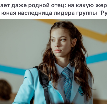
нает даже родной отец: на какую же
.
 юная наследница лидера группы "Р
" ради денег и славы