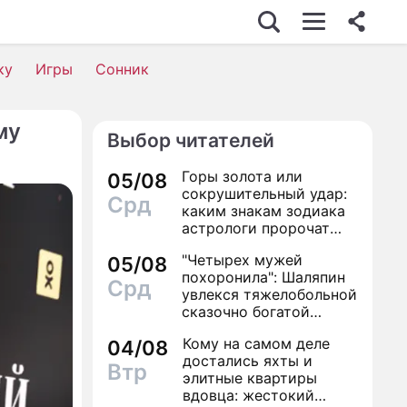
ку
Игры
Сонник
му
Выбор читателей
Горы золота или
05/08
сокрушительный удар:
Срд
каким знакам зодиака
астрологи пророчат
счастье, а кому нищету
"Четырех мужей
05/08
похоронила": Шаляпин
Срд
увлекся тяжелобольной
сказочно богатой
дамой
Кому на самом деле
04/08
достались яхты и
Втр
элитные квартиры
вдовца: жестокий