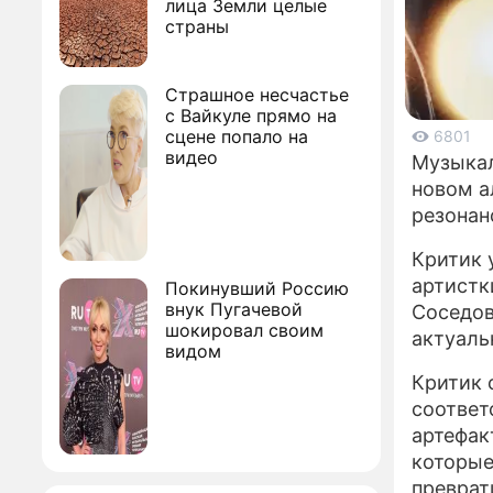
лица Земли целые
страны
Страшное несчастье
с Вайкуле прямо на
сцене попало на
6801
видео
Музыкал
новом а
резонан
Критик 
артистк
Покинувший Россию
внук Пугачевой
Соседов
шокировал своим
актуаль
видом
Критик 
соответ
артефак
которые
преврат