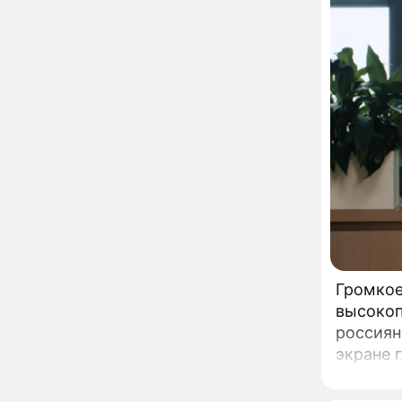
Орбакайте вывезла в
Европу всех детей от
разных мужчин
"Срочно выходить из
17:19
роли": перепуганная
Бородина едва не увела
чужого мужа на красной
дорожке
Депутат Чаплин
15:14
предложил запретить
мойку машин и
торговлю во дворах
Внезапно отменивший
15:08
концерты Григорий Лепс
сделал важное
заявление
Громкое
"Четырех мужей
13:36
высокоп
похоронила": Шаляпин
россиян
увлекся тяжелобольной
экране 
сказочно богатой дамой
Генерал
Павильоны здоровья с
12:46
Алексан
бесплатной экспресс-