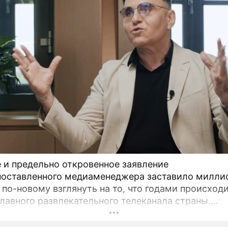
 и предельно откровенное заявление
оставленного медиаменеджера заставило милли
 по-новому взглянуть на то, что годами происходи
главного развлекательного телеканала страны.
ьный директор мощнейшего холдинга "Газпром-м
др Жаров решился на неожидаемый и крайне ос