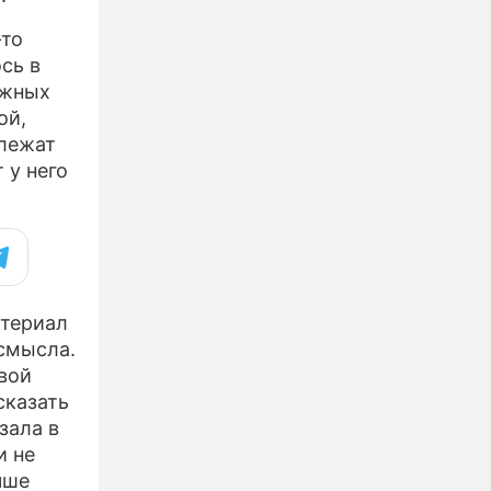
-то
сь в
ожных
ой,
длежат
 у него
атериал
 смысла.
вой
сказать
зала в
и не
чше