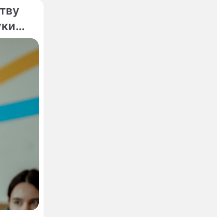
ртву
уки