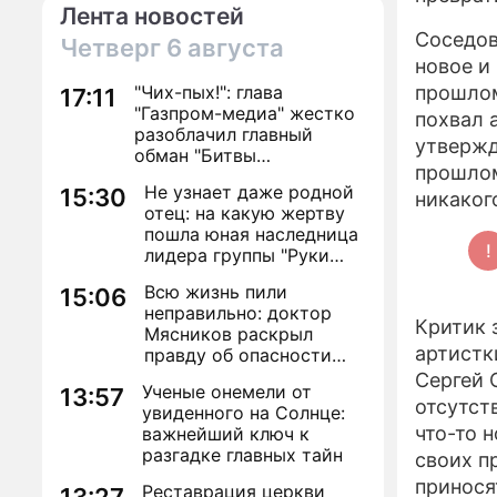
Лента новостей
Соседов
Четверг
6 августа
новое и
"Чих-пых!": глава
прошлом
17:11
"Газпром-медиа" жестко
похвал 
разоблачил главный
утвержд
обман "Битвы
прошлом
экстрасенсов"
Не узнает даже родной
15:30
никаког
отец: на какую жертву
пошла юная наследница
лидера группы "Руки
Вверх!" ради денег и
Всю жизнь пили
15:06
славы
неправильно: доктор
Критик 
Мясников раскрыл
артистк
правду об опасности
антибиотиков
Сергей 
Ученые онемели от
13:57
отсутст
увиденного на Солнце:
что-то 
важнейший ключ к
разгадке главных тайн
своих п
принося
Реставрация церкви