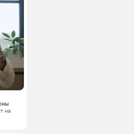
оны
т на
едиа"
трый