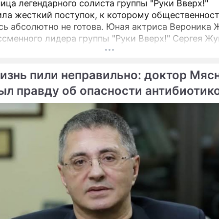
ица легендарного солиста группы "Руки Вверх!"
ла жесткий поступок, к которому общественнос
сь абсолютно не готова. Юная актриса Вероника 
ссменного лидера группы "Руки Вверх!" Сергея Жу
ла взрогнуть своих многочисленных поклонников.
изнь пили неправильно: доктор Мяс
ыл правду об опасности антибиотик
ме
Продолжение:
"Пугачева обречена от
"Пугачева обречена от
рождения": в день 75-ле
рождения": в день 75-
Примадонны вскрылась 
летия Примадонны
тайна
вскрылась большая
тайна