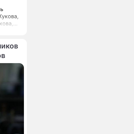
ть
Жукова,
кова,
ников
ов
тия
большая