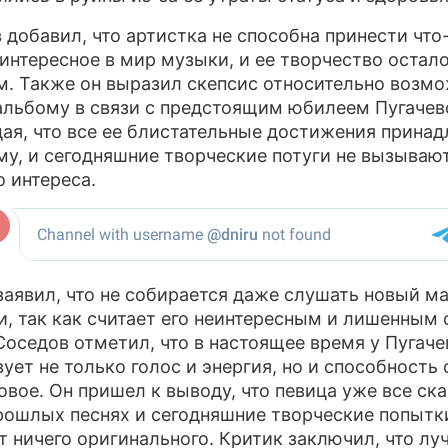
 добавил, что артистка не способна принести что
 интересное в мир музыки, и ее творчество остало
. Также он выразил скепсис относительно возм
альбому в связи с предстоящим юбилеем Пугачев
ая, что все ее блистательные достижения прина
у, и сегодняшние творческие потуги не вызывают
о интереса.
заявил, что не собирается даже слушать новый м
и, так как считает его неинтересным и лишенным
Соседов отметил, что в настоящее время у Пугаче
вует не только голос и энергия, но и способность 
новое. Он пришел к выводу, что певица уже все ска
рошлых песнях и сегодняшние творческие попытк
т ничего оригинального. Критик заключил, что лу