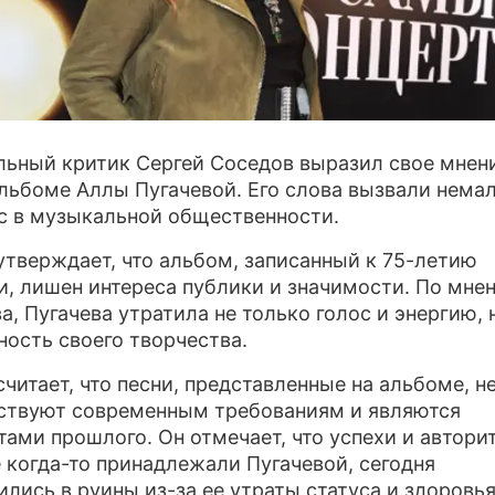
ПРЕСС-РЕЛИЗЫ
О ПРОЕКТЕ
ьный критик Сергей Соседов выразил свое мнен
льбоме Аллы Пугачевой. Его слова вызвали нема
с в музыкальной общественности.
утверждает, что альбом, записанный к 75-летию
и, лишен интереса публики и значимости. По мне
а, Пугачева утратила не только голос и энергию, 
ность своего творчества.
считает, что песни, представленные на альбоме, н
ствуют современным требованиям и являются
тами прошлого. Он отмечает, что успехи и авторит
 когда-то принадлежали Пугачевой, сегодня
ились в руины из-за ее утраты статуса и здоровья