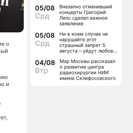
финал легенды шансона
Внезапно отменивший
05/08
Вилли Токарева
концерты Григорий
Срд
Лепс сделал важное
заявление
Ни в коем случае не
05/08
нарушайте этот
Срд
ие о
страшный запрет 5
августа – уйдут любовь
лый
и деньги
Мэр Москвы рассказал
04/08
о развитии центра
Втр
радиохирургии НИИ
нию
имени Склифосовского
но и
е
ет,
.