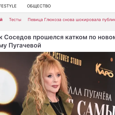
IFESTYLE
ОБЩЕСТВО
ШОУ-БИЗНЕС
ей
Тесты
Певица Глюкоза снова шокировала публи
АВТО
КИНО
к Соседов прошелся катком по ново
НЕДВИЖИМОСТЬ
му Пугачевой
ЗДОРОВЬЕ
ЭКОНОМИКА
ПРОИСШЕСТВИЯ
СОННИК
СТИЛЬ ЖИЗНИ
СЕРИАЛЫ
ИГРЫ