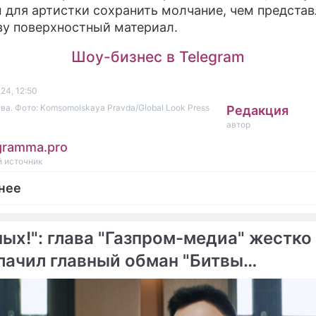
 для артистки сохранить молчание, чем представ
у поверхностный материал.
Шоу-бизнес в Telegram
24, 12:50
ва. Фото: Komsomolskaya Pravda/Global Look Press
Редакция
автор
gramma.pro
 источник
нее
пых!": глава "Газпром-медиа" жестко
лачил главный обман "Битвы
епортаж
асенсов"
а и жертвы азарта: звезды спустили в казино це
ние